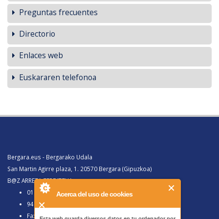
Preguntas frecuentes
Directorio
Enlaces web
Euskararen telefonoa
Bergara.eus - Bergarako Udala
San Martin Agirre plaza, 1. 20570 Bergara (Gipuzkoa)
B@Z ARRETA ZERBITZUA:
010, Bergaratik deituz gero
Acerca del uso de cookies
943 77 91 00, Bergaraz kanpotik deituz gero
Faxa 943 77 91 63
Esta web guarda diversos datos en tu ordenador por