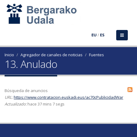
EU
/
ES
Inicio
Agregador de canales de noticias
Fuentes
13. Anulado
Búsqueda de anuncios
URL:
https://www.contratacion.euskadi.eus/ac70cPublicidadWar
Actualizado:
hace 37 mins 7 segs