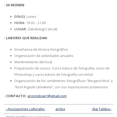
-
SE REÚNEN
DÍA(S):
Lunes
HORA:
19:30 – 21:00
LUGAR:
Zabalotegi 5 (local)
-
LABORES QUE REALIZAN:
Enseñanza de técnica fotográfica
Organización de actividades anuales
Mantenimiento del local
Preparación de cursos. Curso básico de fotografía, curso de
Photoshop y curso básico de fotografía con móvil.
Organización de los certámenes fotográficos “Bergara Hiria” y
“Kirol Argazki Lehiaketa”, con sus exposiciones posteriores.
-
CONTACTO
:
arizondoae1@gmail.com
‹ Asociaciones culturales
arriba
Alai Taldea ›
Inicie sesión
para comentar