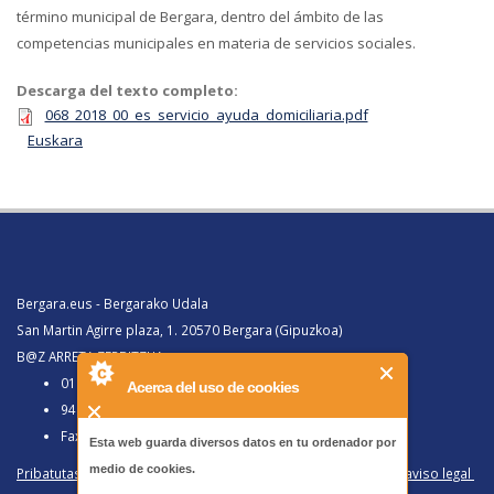
término municipal de Bergara, dentro del ámbito de las
competencias municipales en materia de servicios sociales.
Descarga del texto completo:
068_2018_00_es_servicio_ayuda_domiciliaria.pdf
Euskara
Bergara.eus - Bergarako Udala
San Martin Agirre plaza, 1. 20570 Bergara (Gipuzkoa)
B@Z ARRETA ZERBITZUA:
010, Bergaratik deituz gero
Acerca del uso de cookies
943 77 91 00, Bergaraz kanpotik deituz gero
Faxa 943 77 91 63
Esta web guarda diversos datos en tu ordenador por
medio de cookies.
Pribatutasun politika eta lege oharra
/
Política de privacidad y aviso legal