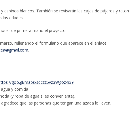
es y espinos blancos. También se revisarán las cajas de pájaros y rato
s las edades.
nocer de primera mano el proyecto.
 marzo, rellenando el formulario que aparece en el enlace
rtea@gmail.com
.
https://goo.gl/maps/sdczz5vz3Wgoz4i39
u agua y comida
oda (y ropa de agua si es conveniente).
agradece que las personas que tengan una azada lo lleven.