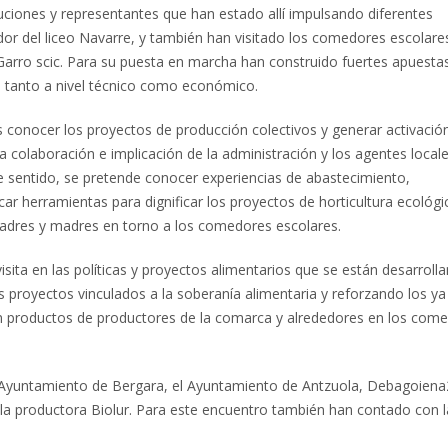
uciones y representantes que han estado allí impulsando diferentes
or del liceo Navarre, y también han visitado los comedores escolares
Garro scic. Para su puesta en marcha han construido fuertes apuesta
s tanto a nivel técnico como económico.
los conocer los proyectos de producción colectivos y generar activació
 colaboración e implicación de la administración y los agentes locale
te sentido, se pretende conocer experiencias de abastecimiento,
car herramientas para dignificar los proyectos de horticultura ecológi
 padres y madres en torno a los comedores escolares.
visita en las políticas y proyectos alimentarios que se están desarroll
 proyectos vinculados a la soberanía alimentaria y reforzando los ya
n productos de productores de la comarca y alrededores en los com
el Ayuntamiento de Bergara, el Ayuntamiento de Antzuola, Debagoien
 la productora Biolur. Para este encuentro también han contado con l