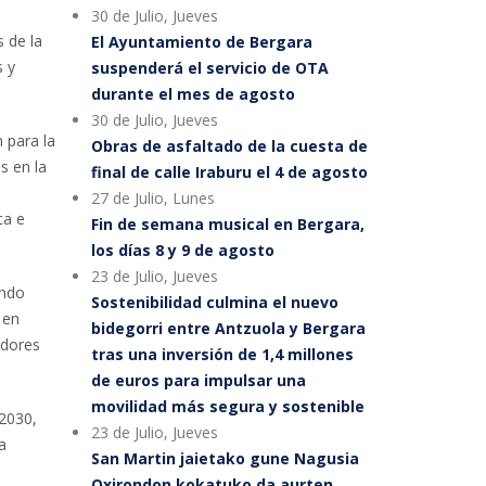
30 de Julio, Jueves
 de la
El Ayuntamiento de Bergara
s y
suspenderá el servicio de OTA
durante el mes de agosto
30 de Julio, Jueves
n para la
Obras de asfaltado de la cuesta de
s en la
final de calle Iraburu el 4 de agosto
27 de Julio, Lunes
ca e
Fin de semana musical en Bergara,
los días 8 y 9 de agosto
23 de Julio, Jueves
ando
Sostenibilidad culmina el nuevo
 en
bidegorri entre Antzuola y Bergara
edores
tras una inversión de 1,4 millones
de euros para impulsar una
movilidad más segura y sostenible
a2030,
23 de Julio, Jueves
a
San Martin jaietako gune Nagusia
Oxirondon kokatuko da aurten,