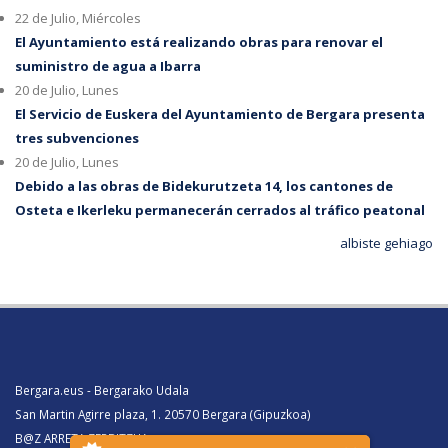
22 de Julio, Miércoles
El Ayuntamiento está realizando obras para renovar el
suministro de agua a Ibarra
20 de Julio, Lunes
El Servicio de Euskera del Ayuntamiento de Bergara presenta
tres subvenciones
20 de Julio, Lunes
Debido a las obras de Bidekurutzeta 14, los cantones de
Osteta e Ikerleku permanecerán cerrados al tráfico peatonal
albiste gehiago
Bergara.eus - Bergarako Udala
San Martin Agirre plaza, 1. 20570 Bergara (Gipuzkoa)
B@Z ARRETA ZERBITZUA: