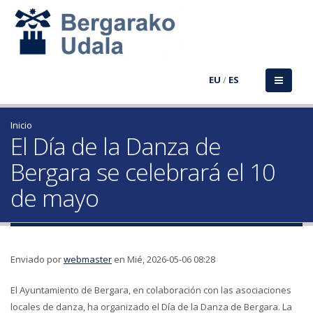
EU
/
ES
Inicio
El Día de la Danza de
Bergara se celebrará el 10
de mayo
Enviado por
webmaster
en Mié, 2026-05-06 08:28
El Ayuntamiento de Bergara, en colaboración con las asociaciones
locales de danza, ha organizado el Día de la Danza de Bergara. La