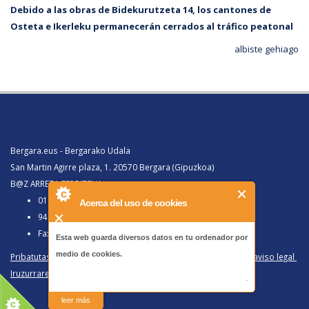
Debido a las obras de Bidekurutzeta 14, los cantones de
Osteta e Ikerleku permanecerán cerrados al tráfico peatonal
albiste gehiago
Bergara.eus - Bergarako Udala
San Martin Agirre plaza, 1. 20570 Bergara (Gipuzkoa)
B@Z ARRETA ZERBITZUA:
010, Bergaratik deituz gero
Acerca del uso de cookies
943 77 91 00, Bergaraz kanpotik deituz gero
Faxa 943 77 91 63
Esta web guarda diversos datos en tu ordenador por
medio de cookies.
Pribatutasun politika eta lege oharra
/
Política de privacidad y aviso legal
Iruzurraren Aurkako Politika
/
Política Antifraude
-
leer más