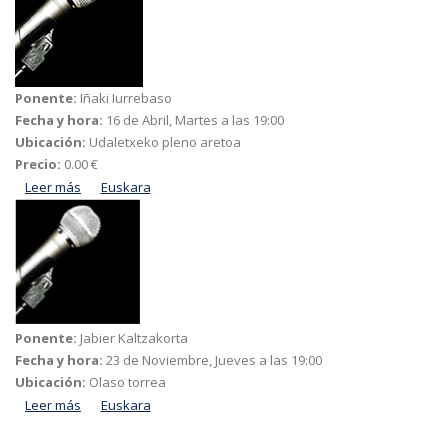
Ponente:
Iñaki Iurrebaso
Fecha y hora:
16 de Abril, Martes a las 19:00
Ubicación:
Udaletxeko pleno aretoa
Precio:
0.00 €
Leer más
acerca de Euskararen egoera gaur. Zer diote datuek?
Euskara
Ponente:
Jabier Kaltzakorta
Fecha y hora:
23 de Noviembre, Jueves a las 19:00
Ubicación:
Olaso torrea
Leer más
acerca de Georges Lacombe euskaltzaina eta bere
Euskara
artxibo/bibliotea