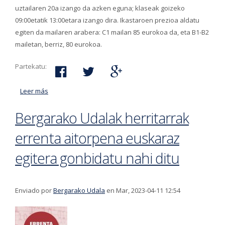
uztailaren 20a izango da azken eguna; klaseak goizeko
09:00etatik 13:00etara izango dira. Ikastaroen prezioa aldatu
egiten da mailaren arabera: C1 mailan 85 eurokoa da, eta B1-B2
mailetan, berriz, 80 eurokoa.
Partekatu:
Leer más
acerca de Zabalik dago epea izena emateko Udal
euskaltegiko udako ikastaro trinkoetan
Bergarako Udalak herritarrak
errenta aitorpena euskaraz
egitera gonbidatu nahi ditu
Enviado por
Bergarako Udala
en Mar, 2023-04-11 12:54