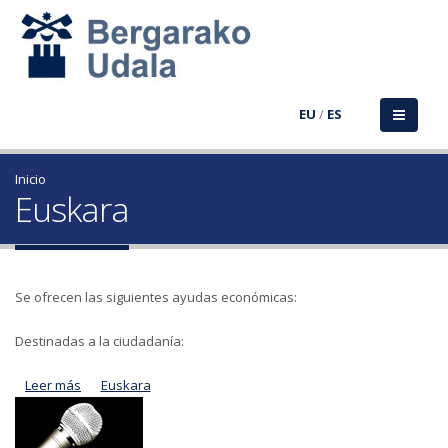
EU
/
ES
Inicio
Euskara
Se ofrecen las siguientes ayudas económicas:
Destinadas a la ciudadanía:
Leer más
acerca de Normativa por la que se regulan diversas
Euskara
subvenciones a conceder a cargo de los programas
gestionados por el servicio de Euskera del Ayuntamiento de