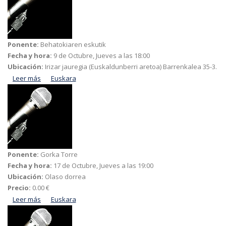
Bergara
Ponente:
Behatokiaren eskutik
Fecha y hora:
9 de Octubre, Jueves a las 18:00
Ubicación:
Irizar jauregia (Euskaldunberri aretoa) Barrenkalea 35-3.
Leer más
acerca de Hizkuntza eskubideak
Euskara
Ponente:
Gorka Torre
Fecha y hora:
17 de Octubre, Jueves a las 19:00
Ubicación:
Olaso dorrea
Precio:
0.00 €
Leer más
acerca de Euskararen zapalkuntzari aurre egiteko borroka
Euskara
Ipar Euskal Herrian