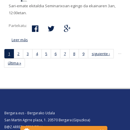
Sari-emate ekitaldia Seminarixoan egingo da ekainaren 3an,
12:00etan.
Partekatu:
Leer más
acerca de Apirilaren 20ra arteko epean aurkez
daitezke 2023ko Koldo Eleizalde lehiaketetan parte
…
1
2
3
hartzeko lanak
4
5
6
7
8
9
siguiente ›
última »
Páginas
Bergara.eus - Bergarako Udala
San Martin Agirre plaza, 1. 20570 Bergara (Gipuzkoa)
B@Z ARRETA ZERBITZUA: