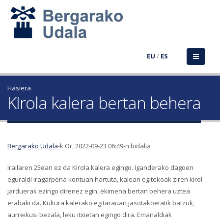
EU
/
ES
Hasiera
KIrola kalera bertan behera
Bergarako Udala
-k Or, 2022-09-23 06:49-n bidalia
Irailaren 25ean ez da Kirola kalera egingo. Iganderako dagoen
eguraldi iragarpena kontuan hartuta, kalean egitekoak ziren kirol
jarduerak ezingo direnez egin, ekimena bertan behera uztea
erabaki da. Kultura kalerako egitarauan jasotakoetatik batzuk,
aurreikusi bezala, leku itxietan egingo dira. Emanaldiak