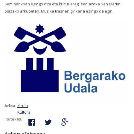
Seminarixoan egingo dira eta kultur eragileen azoka San Martin
plazako arkupetan. Musika tresnen ginkana ezingo da egin.
Arloa:
Kirola
Kultura
Partekatu: