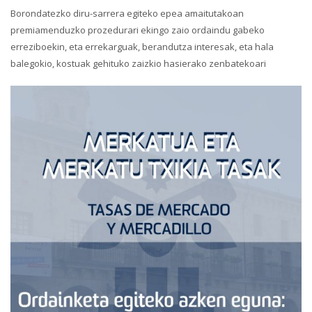
Borondatezko diru-sarrera egiteko epea amaitutakoan
premiamenduzko prozedurari ekingo zaio ordaindu gabeko
erreziboekin, eta errekarguak, berandutza interesak, eta hala
balegokio, kostuak gehituko zaizkio hasierako zenbatekoari