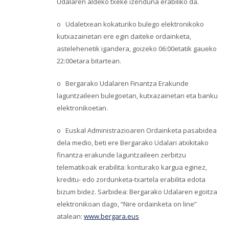
Udalaren aldeko txeke izenduna erabiliko da.
o Udaletxean kokaturiko bulego elektronikoko
kutxazainetan ere egin daiteke ordainketa,
astelehenetik igandera, goizeko 06:00etatik gaueko
22:00etara bitartean.
o Bergarako Udalaren Finantza Erakunde
laguntzaileen bulegoetan, kutxazainetan eta banku
elektronikoetan.
o Euskal Administrazioaren Ordainketa pasabidea
dela medio, beti ere Bergarako Udalari atxikitako
finantza erakunde laguntzaileen zerbitzu
telematikoak erabilita: konturako kargua eginez,
kreditu- edo zordunketa-txartela erabilita edota
bizum bidez. Sarbidea: Bergarako Udalaren egoitza
elektronikoan dago, “Nire ordainketa on line”
atalean:
www.bergara.eus