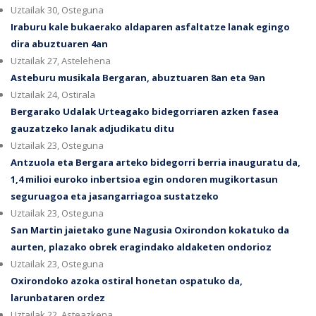
Uztailak 30, Osteguna
Iraburu kale bukaerako aldaparen asfaltatze lanak egingo
dira abuztuaren 4an
Uztailak 27, Astelehena
Asteburu musikala Bergaran, abuztuaren 8an eta 9an
Uztailak 24, Ostirala
Bergarako Udalak Urteagako bidegorriaren azken fasea
gauzatzeko lanak adjudikatu ditu
Uztailak 23, Osteguna
Antzuola eta Bergara arteko bidegorri berria inauguratu da,
1,4 milioi euroko inbertsioa egin ondoren mugikortasun
seguruagoa eta jasangarriagoa sustatzeko
Uztailak 23, Osteguna
San Martin jaietako gune Nagusia Oxirondon kokatuko da
aurten, plazako obrek eragindako aldaketen ondorioz
Uztailak 23, Osteguna
Oxirondoko azoka ostiral honetan ospatuko da,
larunbataren ordez
Uztailak 22, Asteazkena