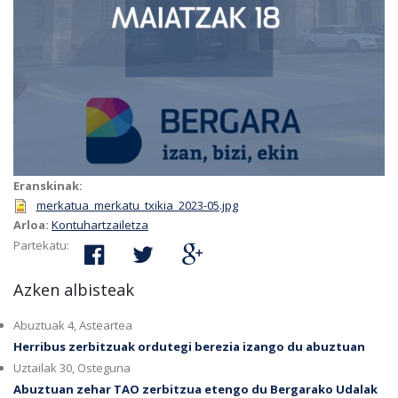
Eranskinak:
merkatua_merkatu_txikia_2023-05.jpg
Arloa:
Kontuhartzailetza
Partekatu:
Azken albisteak
Abuztuak 4, Asteartea
Herribus zerbitzuak ordutegi berezia izango du abuztuan
Uztailak 30, Osteguna
Abuztuan zehar TAO zerbitzua etengo du Bergarako Udalak