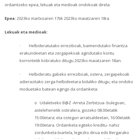
ordaintzeko epea, lekuak eta medioak ondokoak direla:
Epea:
2023ko martxoaren 17tik 2023ko maiatzaren 18ra
Lekuak eta medioak:
· Helbideratutako erreziboak, baimendutako finantza
erakundeetan eta zergapekoak agindutako kontu
korrontetik kobratuko ditugu 2023ko maiatzaren 18an.
· Helbideratu gabeko erreziboak, ostera, zergapekoak
adierazitako zerga-helbideetara bidaliko ditugu, eta ondoko
moduetako batean egingo da ordainketa:
o Udaletxeko B@Z -Arreta Zerbitzua- bulegoan,
astelehenetik ostiralera, goizeko 08.00etatik
15:00etara; eta ostegun arratsaldeetan, 16:00etatik
19:00etara. Ordainketa egiteko kreditu- nahiz
zordunketa-txartela, legezko dirua edo Bergarako