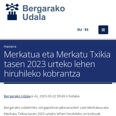
EU
/
ES
Hasiera
Merkatua eta Merkatu Txikia
tasen 2023 urteko lehen
hiruhileko kobrantza
Bergarako Udala
-k Az, 2023-03-22 09:43-n bidalia
Bergarako udalerriko zergapekoei jakinarazten zaie Merkatua eta
Merkatu Txikia tasen 2023 urteko lehen hiruhileko erreziboak