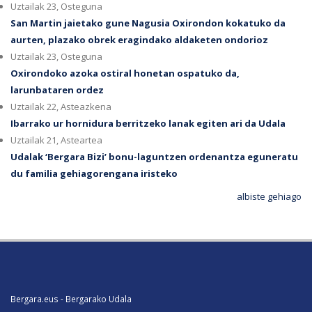
Uztailak 23, Osteguna
San Martin jaietako gune Nagusia Oxirondon kokatuko da
aurten, plazako obrek eragindako aldaketen ondorioz
Uztailak 23, Osteguna
Oxirondoko azoka ostiral honetan ospatuko da,
larunbataren ordez
Uztailak 22, Asteazkena
Ibarrako ur hornidura berritzeko lanak egiten ari da Udala
Uztailak 21, Asteartea
Udalak ‘Bergara Bizi’ bonu-laguntzen ordenantza eguneratu
du familia gehiagorengana iristeko
albiste gehiago
Bergara.eus - Bergarako Udala