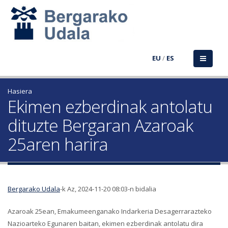
EU
/
ES
Hasiera
Ekimen ezberdinak antolatu
dituzte Bergaran Azaroak
25aren harira
Bergarako Udala
-k Az, 2024-11-20 08:03-n bidalia
Azaroak 25ean, Emakumeenganako Indarkeria Desagerrarazteko
Nazioarteko Egunaren baitan, ekimen ezberdinak antolatu dira