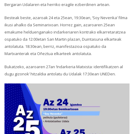
Bergaran Udalaren eta herriko eragile ezberdinen artean.
Besteak beste, azaroak 24 eta 25ean, 19:30ean, ‘Soy Nevenka’ filma
ikusi ahalko da Seminarixoan. Horrez gain, azaroaren 25ean
emakume helduenganako indarkeriaren kontrako elkarretaratzea
ospatuko da 12:00etan San Martin plazan, Duintasuna elkarteak
antolatuta. 18:30ean, berriz, manifestazioa ospatuko da
Martxanterak eta Oñeztua elkarteek antolatuta.
Bukatzeko, azaroaren 27an ‘Indarkeria Matxista: identifikatzen al
dugu gizonok’ hitzaldia antolatu du Udalak 17:30ean UNEDen.