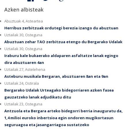
Azken albisteak
Abuztuak 4, Asteartea
Herribus zerbitzuak ordutegi berezia izango du abuztuan
Uztailak 30, Osteguna
Abuztuan zehar TAO zerbitzua etengo du Bergarako Udalak
Uztailak 30, Osteguna
Iraburu kale bukaerako aldaparen asfaltatze lanak egingo
dira abuztuaren 4an
Uztailak 27, Astelehena
Asteburu musikala Bergaran, abuztuaren 8an eta 9an
Uztailak 24, Ostirala
Bergarako Udalak Urteagako bidegorriaren azken fasea
gauzatzeko lanak adjudikatu ditu
Uztailak 23, Osteguna
Antzuola eta Bergara arteko bidegorri berria inauguratu da,
1,4 milioi euroko inbertsioa egin ondoren mugikortasun
seguruagoa eta jasangarriagoa sustatzeko