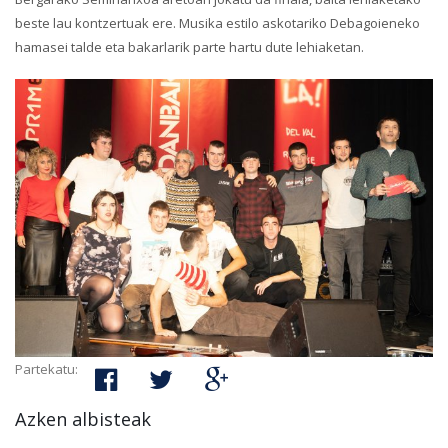
beste lau kontzertuak ere. Musika estilo askotariko Debagoieneko
hamasei talde eta bakarlarik parte hartu dute lehiaketan.
Partekatu:
Azken albisteak