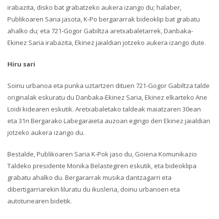
irabazita, disko bat grabatzeko aukera izango du; halaber,
Publikoaren Saria jasota, K-Po bergararrak bideoklip bat grabatu
ahalko du; eta 721-Gogor Gabiltza aretxabaletarrek, Danbaka-
Ekinez Saria irabazita, Ekinez jaialdian jotzeko aukera izango dute.
Hiru sari
Soinu urbanoa eta punka uztartzen dituen 721-Gogor Gabiltza talde
originalak eskuratu du Danbaka-Ekinez Saria, Ekinez elkarteko Ane
Loidi kidearen eskutik. Aretxabaletako taldeak maiatzaren 30ean
eta 31n Bergarako Labegaraieta auzoan egingo den Ekinez jaialdian
jotzeko aukera izango du.
Bestalde, Publikoaren Saria K-Pok jaso du, Goiena Komunikazio
Taldeko presidente Monika Belastegiren eskutik, eta bideoklipa
grabatu ahalko du. Bergararrak musika dantzagarri eta
dibertigarriarekin liluratu du ikusleria, doinu urbanoen eta
autotunearen bidetik.