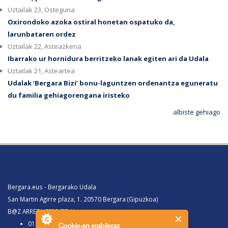
Uztailak 23, Osteguna
Oxirondoko azoka ostiral honetan ospatuko da,
larunbataren ordez
Uztailak 22, Asteazkena
Ibarrako ur hornidura berritzeko lanak egiten ari da Udala
Uztailak 21, Asteartea
Udalak ‘Bergara Bizi’ bonu-laguntzen ordenantza eguneratu
du familia gehiagorengana iristeko
albiste gehiago
Bergara.eus - Bergarako Udala
San Martin Agirre plaza, 1. 20570 Bergara (Gipuzkoa)
B@Z ARRETA ZERBITZUA:
010, Bergaratik deituz gero
Cookie-en erabileraz