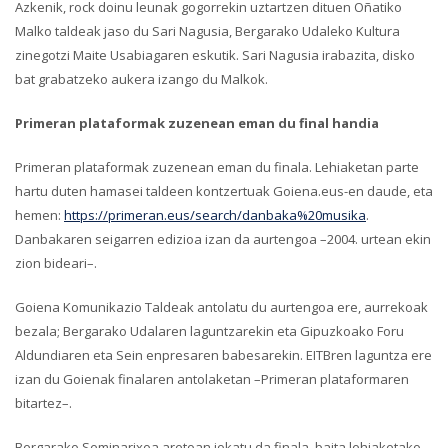
Azkenik, rock doinu leunak gogorrekin uztartzen dituen Oñatiko
Malko taldeak jaso du Sari Nagusia, Bergarako Udaleko Kultura
zinegotzi Maite Usabiagaren eskutik. Sari Nagusia irabazita, disko
bat grabatzeko aukera izango du Malkok.
Primeran plataformak zuzenean eman du final handia
Primeran plataformak zuzenean eman du finala. Lehiaketan parte
hartu duten hamasei taldeen kontzertuak Goiena.eus-en daude, eta
hemen:
https://primeran.eus/search/danbaka%20musika
.
Danbakaren seigarren edizioa izan da aurtengoa –2004. urtean ekin
zion bideari–.
Goiena Komunikazio Taldeak antolatu du aurtengoa ere, aurrekoak
bezala; Bergarako Udalaren laguntzarekin eta Gipuzkoako Foru
Aldundiaren eta Sein enpresaren babesarekin. EITBren laguntza ere
izan du Goienak finalaren antolaketan –Primeran plataformaren
bitartez–.
Bergarako Seminarixoa aretoan jokatu da finala, baita lehiaketako