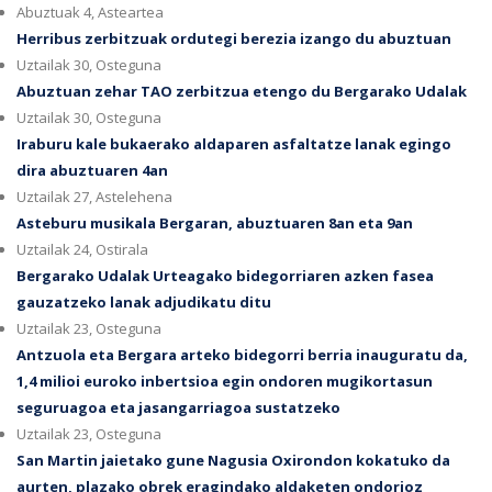
Abuztuak 4, Asteartea
Herribus zerbitzuak ordutegi berezia izango du abuztuan
Uztailak 30, Osteguna
Abuztuan zehar TAO zerbitzua etengo du Bergarako Udalak
Uztailak 30, Osteguna
Iraburu kale bukaerako aldaparen asfaltatze lanak egingo
dira abuztuaren 4an
Uztailak 27, Astelehena
Asteburu musikala Bergaran, abuztuaren 8an eta 9an
Uztailak 24, Ostirala
Bergarako Udalak Urteagako bidegorriaren azken fasea
gauzatzeko lanak adjudikatu ditu
Uztailak 23, Osteguna
Antzuola eta Bergara arteko bidegorri berria inauguratu da,
1,4 milioi euroko inbertsioa egin ondoren mugikortasun
seguruagoa eta jasangarriagoa sustatzeko
Uztailak 23, Osteguna
San Martin jaietako gune Nagusia Oxirondon kokatuko da
aurten, plazako obrek eragindako aldaketen ondorioz