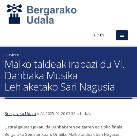
EU
/
ES
Hasiera
Malko taldeak irabazi du VI.
Danbaka Musika
Lehiaketako Sari Nagusia
Bergarako Udala
-k Al, 2025-01-20 07:55-n bidalia
Ostiral gauean jokatu da Danbakaren seigarren edizioko finala,
Bergarako Seminarixoan. Oñatiko Malko taldeak Sari Nagusia