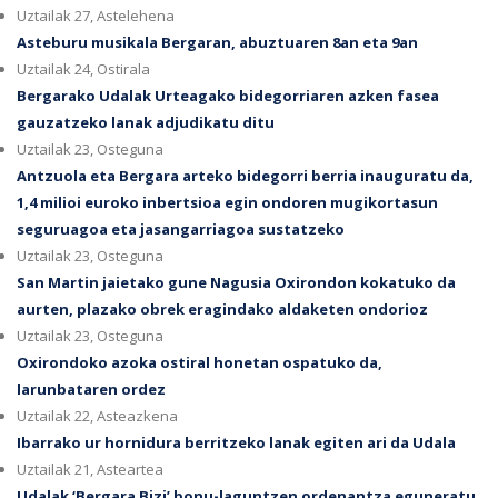
Uztailak 27, Astelehena
Asteburu musikala Bergaran, abuztuaren 8an eta 9an
Uztailak 24, Ostirala
Bergarako Udalak Urteagako bidegorriaren azken fasea
gauzatzeko lanak adjudikatu ditu
Uztailak 23, Osteguna
Antzuola eta Bergara arteko bidegorri berria inauguratu da,
1,4 milioi euroko inbertsioa egin ondoren mugikortasun
seguruagoa eta jasangarriagoa sustatzeko
Uztailak 23, Osteguna
San Martin jaietako gune Nagusia Oxirondon kokatuko da
aurten, plazako obrek eragindako aldaketen ondorioz
Uztailak 23, Osteguna
Oxirondoko azoka ostiral honetan ospatuko da,
larunbataren ordez
Uztailak 22, Asteazkena
Ibarrako ur hornidura berritzeko lanak egiten ari da Udala
Uztailak 21, Asteartea
Udalak ‘Bergara Bizi’ bonu-laguntzen ordenantza eguneratu