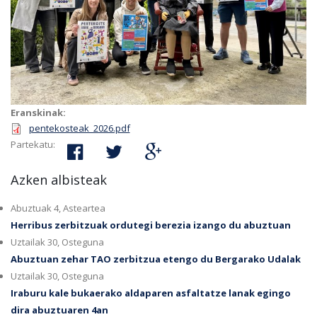
Eranskinak:
pentekosteak_2026.pdf
Partekatu:
Azken albisteak
Abuztuak 4, Asteartea
Herribus zerbitzuak ordutegi berezia izango du abuztuan
Uztailak 30, Osteguna
Abuztuan zehar TAO zerbitzua etengo du Bergarako Udalak
Uztailak 30, Osteguna
Iraburu kale bukaerako aldaparen asfaltatze lanak egingo
dira abuztuaren 4an