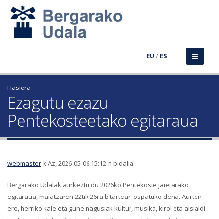
EU
/
ES
Hasiera
Ezagutu ezazu
Pentekosteetako egitaraua
webmaster
-k Az, 2026-05-06 15:12-n bidalia
Bergarako Udalak aurkeztu du 2026ko Pentekoste jaietarako
egitaraua, maiatzaren 22tik 26ra bitartean ospatuko dena. Aurten
ere, herriko kale eta gune nagusiak kultur, musika, kirol eta aisialdi