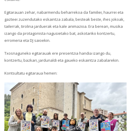
Egitarauan zehar, nabarmendu beharrekoa da familiei, haurrei eta
gazteei zuzendutako eskaintza zabala, besteak beste, ihes jokoak,
tailerrak, tirolina jarduerak eta kale animazioa. Era berean, musika
izango da protagonista nagusietako bat, askotariko kontzertu,
erromeria eta DJ saioekin.
Txosnaguneko egitarauak ere presentzia handia izango du,
kontzertu, bazkari, jardunaldi eta gaueko eskaintza zabalarekin.
Kontsultatu egitaraua hemen: