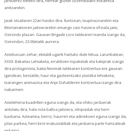
jarduerez beteko dira, herritar guztiei zuzendutako eskaintza
anitzarekin.
Jaiak otsailaren 22an hasiko dira. Iluntzean, txupinazoarekin eta
Bitorianatxoren jaitsierarekin emango zaio hasiera ofiziala jaiei,
Oxirondo plazan. Gauean Brigade Loco taldearen txanda izango da,
Oxirondon, 23:00etatik aurrera.
Asteburuan zehar, ekitaldi ugarik hartuko dute lekua. Larunbatean,
XXXII. Bakailao Lehiaketa, erraldoien topaketak eta kalejirak izango
dira protagonista, baita Neomak taldearen kontzertua ere gauean.
Igandean, bestalde, haur eta gazteentzako plastika lehiaketa,
txarangen animazioa eta Anje Duhalderen kontzertua izango dira
nabarmen.
Astelehena kuadrillen eguna izango da, eta ohiko jarduerak
antolatu dira, hala nola baltsa jaitsiera, olinpiadak eta herri
bazkaria. Asteartea, berriz, haurren eta adinekoen eguna izango da,
jolas parkea, herri kirol erakustaldiak eta jarduera parte hartzaileak
eskainiz.