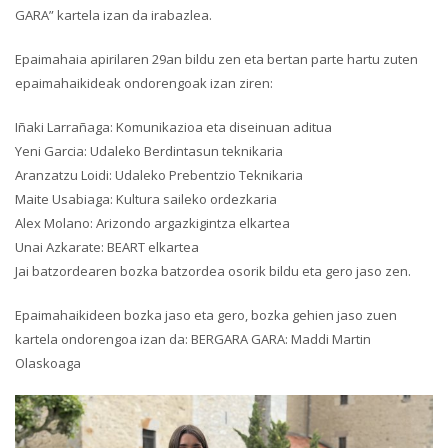
GARA” kartela izan da irabazlea.
Epaimahaia apirilaren 29an bildu zen eta bertan parte hartu zuten
epaimahaikideak ondorengoak izan ziren:
Iñaki Larrañaga: Komunikazioa eta diseinuan aditua
Yeni Garcia: Udaleko Berdintasun teknikaria
Aranzatzu Loidi: Udaleko Prebentzio Teknikaria
Maite Usabiaga: Kultura saileko ordezkaria
Alex Molano: Arizondo argazkigintza elkartea
Unai Azkarate: BEART elkartea
Jai batzordearen bozka batzordea osorik bildu eta gero jaso zen.
Epaimahaikideen bozka jaso eta gero, bozka gehien jaso zuen
kartela ondorengoa izan da: BERGARA GARA: Maddi Martin
Olaskoaga