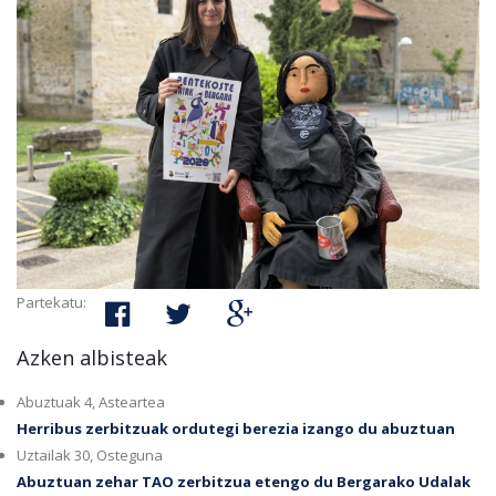
Partekatu:
Azken albisteak
Abuztuak 4, Asteartea
Herribus zerbitzuak ordutegi berezia izango du abuztuan
Uztailak 30, Osteguna
Abuztuan zehar TAO zerbitzua etengo du Bergarako Udalak