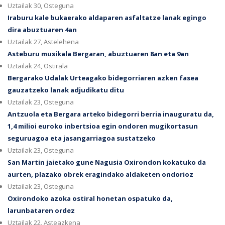
Uztailak 30, Osteguna
Iraburu kale bukaerako aldaparen asfaltatze lanak egingo
dira abuztuaren 4an
Uztailak 27, Astelehena
Asteburu musikala Bergaran, abuztuaren 8an eta 9an
Uztailak 24, Ostirala
Bergarako Udalak Urteagako bidegorriaren azken fasea
gauzatzeko lanak adjudikatu ditu
Uztailak 23, Osteguna
Antzuola eta Bergara arteko bidegorri berria inauguratu da,
1,4 milioi euroko inbertsioa egin ondoren mugikortasun
seguruagoa eta jasangarriagoa sustatzeko
Uztailak 23, Osteguna
San Martin jaietako gune Nagusia Oxirondon kokatuko da
aurten, plazako obrek eragindako aldaketen ondorioz
Uztailak 23, Osteguna
Oxirondoko azoka ostiral honetan ospatuko da,
larunbataren ordez
Uztailak 22, Asteazkena