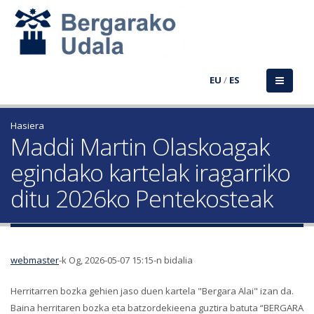
EU
/
ES
Hasiera
Maddi Martin Olaskoagak
egindako kartelak iragarriko
ditu 2026ko Pentekosteak
webmaster
-k Og, 2026-05-07 15:15-n bidalia
Herritarren bozka gehien jaso duen kartela "Bergara Alai" izan da.
Baina herritaren bozka eta batzordekieena guztira batuta “BERGARA