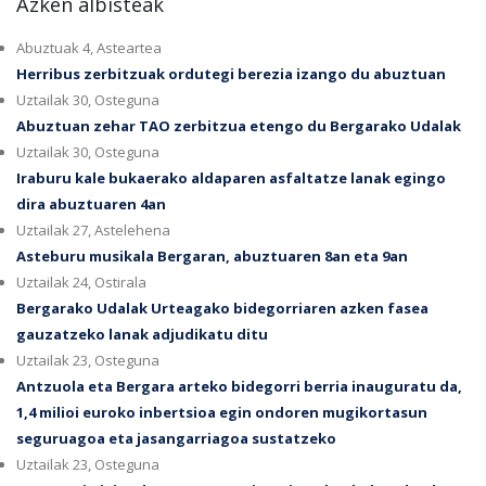
Azken albisteak
Abuztuak 4, Asteartea
Herribus zerbitzuak ordutegi berezia izango du abuztuan
Uztailak 30, Osteguna
Abuztuan zehar TAO zerbitzua etengo du Bergarako Udalak
Uztailak 30, Osteguna
Iraburu kale bukaerako aldaparen asfaltatze lanak egingo
dira abuztuaren 4an
Uztailak 27, Astelehena
Asteburu musikala Bergaran, abuztuaren 8an eta 9an
Uztailak 24, Ostirala
Bergarako Udalak Urteagako bidegorriaren azken fasea
gauzatzeko lanak adjudikatu ditu
Uztailak 23, Osteguna
Antzuola eta Bergara arteko bidegorri berria inauguratu da,
1,4 milioi euroko inbertsioa egin ondoren mugikortasun
seguruagoa eta jasangarriagoa sustatzeko
Uztailak 23, Osteguna