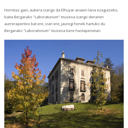
Horretaz gain, aukera izango da Elhuyar anaien lana ezagutzeko,
baita Bergarako "Laboraturium" museoa izango denaren
aurrerapentxo bat ere, izan ere, jauregi honek hartuko du
Bergarako "Laboratorium" museoa bere hastapenetan.