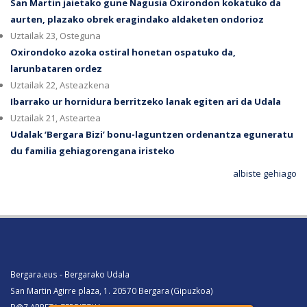
San Martin jaietako gune Nagusia Oxirondon kokatuko da
aurten, plazako obrek eragindako aldaketen ondorioz
Uztailak 23, Osteguna
Oxirondoko azoka ostiral honetan ospatuko da,
larunbataren ordez
Uztailak 22, Asteazkena
Ibarrako ur hornidura berritzeko lanak egiten ari da Udala
Uztailak 21, Asteartea
Udalak ‘Bergara Bizi’ bonu-laguntzen ordenantza eguneratu
du familia gehiagorengana iristeko
albiste gehiago
Bergara.eus - Bergarako Udala
San Martin Agirre plaza, 1. 20570 Bergara (Gipuzkoa)
B@Z ARRETA ZERBITZUA: