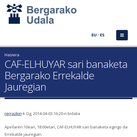
EU
/
ES
Hasiera
CAF-ELHUYAR sari banaketa
Bergarako Errekalde
Jauregian
rerrazkin
-k Og, 2014-04-03 16:20-n bidalia
Apirilaren 10ean, 18:00etan, CAF-ELHUYAR sari banaketa egingo da
Errekalde jauregian.