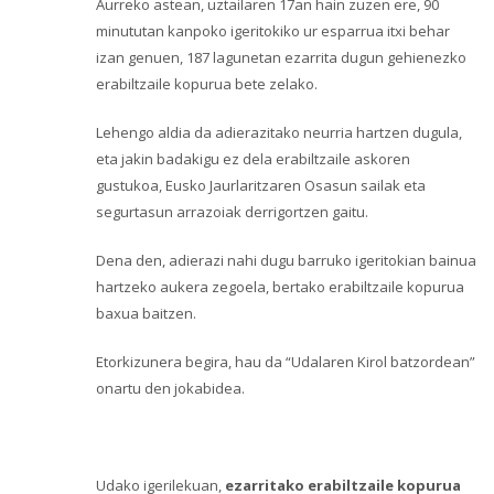
Aurreko astean, uztailaren 17an hain zuzen ere, 90
minututan kanpoko igeritokiko ur esparrua itxi behar
izan genuen, 187 lagunetan ezarrita dugun gehienezko
erabiltzaile kopurua bete zelako.
Lehengo aldia da adierazitako neurria hartzen dugula,
eta jakin badakigu ez dela erabiltzaile askoren
gustukoa, Eusko Jaurlaritzaren Osasun sailak eta
segurtasun arrazoiak derrigortzen gaitu.
Dena den, adierazi nahi dugu barruko igeritokian bainua
hartzeko aukera zegoela, bertako erabiltzaile kopurua
baxua baitzen.
Etorkizunera begira, hau da “Udalaren Kirol batzordean”
onartu den jokabidea.
Udako igerilekuan,
ezarritako erabiltzaile kopurua