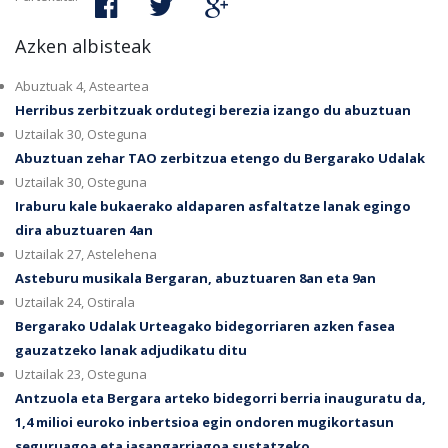
Azken albisteak
Abuztuak 4, Asteartea
Herribus zerbitzuak ordutegi berezia izango du abuztuan
Uztailak 30, Osteguna
Abuztuan zehar TAO zerbitzua etengo du Bergarako Udalak
Uztailak 30, Osteguna
Iraburu kale bukaerako aldaparen asfaltatze lanak egingo
dira abuztuaren 4an
Uztailak 27, Astelehena
Asteburu musikala Bergaran, abuztuaren 8an eta 9an
Uztailak 24, Ostirala
Bergarako Udalak Urteagako bidegorriaren azken fasea
gauzatzeko lanak adjudikatu ditu
Uztailak 23, Osteguna
Antzuola eta Bergara arteko bidegorri berria inauguratu da,
1,4 milioi euroko inbertsioa egin ondoren mugikortasun
seguruagoa eta jasangarriagoa sustatzeko