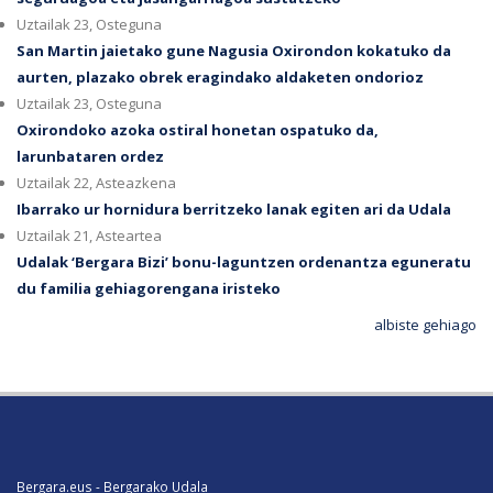
Uztailak 23, Osteguna
San Martin jaietako gune Nagusia Oxirondon kokatuko da
aurten, plazako obrek eragindako aldaketen ondorioz
Uztailak 23, Osteguna
Oxirondoko azoka ostiral honetan ospatuko da,
larunbataren ordez
Uztailak 22, Asteazkena
Ibarrako ur hornidura berritzeko lanak egiten ari da Udala
Uztailak 21, Asteartea
Udalak ‘Bergara Bizi’ bonu-laguntzen ordenantza eguneratu
du familia gehiagorengana iristeko
albiste gehiago
Bergara.eus - Bergarako Udala