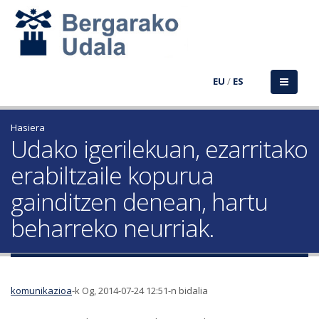
EU
/
ES
Hasiera
Udako igerilekuan, ezarritako
erabiltzaile kopurua
gainditzen denean, hartu
beharreko neurriak.
komunikazioa
-k Og, 2014-07-24 12:51-n bidalia