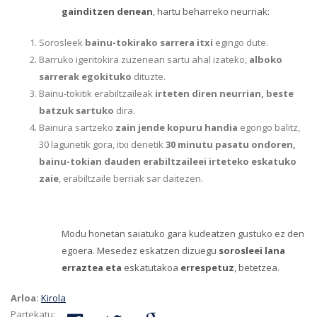
gainditzen denean
, hartu beharreko neurriak:
Sorosleek
bainu-tokirako sarrera itxi
egingo dute.
Barruko igeritokira zuzenean sartu ahal izateko,
alboko
sarrerak egokituko
dituzte.
Bainu-tokitik erabiltzaileak
irteten diren neurrian, beste
batzuk sartuko
dira.
Bainura sartzeko
zain jende kopuru handia
egongo balitz,
30 lagunetik gora, itxi denetik
30 minutu pasatu ondoren,
bainu-tokian dauden erabiltzaileei irteteko eskatuko
zaie
, erabiltzaile berriak sar daitezen.
Modu honetan saiatuko gara kudeatzen gustuko ez den
egoera. Mesedez eskatzen dizuegu
sorosleei lana
erraztea eta
eskatutakoa
errespetuz
, betetzea.
Arloa:
Kirola
Partekatu: