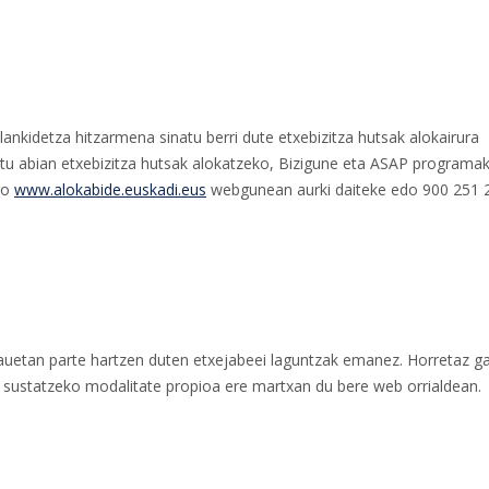
ankidetza hitzarmena sinatu berri dute etxebizitza hutsak alokairura
tu abian etxebizitza hutsak alokatzeko, Bizigune eta ASAP programak
go
www.alokabide.euskadi.eus
webgunean aurki daiteke edo 900 251 
uetan parte hartzen duten etxejabeei laguntzak emanez. Horretaz ga
a sustatzeko modalitate propioa ere martxan du bere web orrialdean.