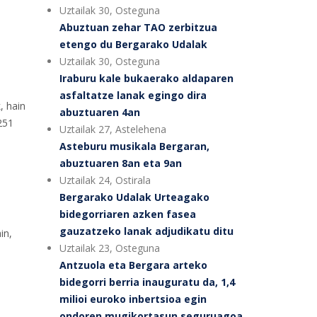
Uztailak 30, Osteguna
Abuztuan zehar TAO zerbitzua
etengo du Bergarako Udalak
Uztailak 30, Osteguna
Iraburu kale bukaerako aldaparen
asfaltatze lanak egingo dira
, hain
abuztuaren 4an
251
Uztailak 27, Astelehena
Asteburu musikala Bergaran,
abuztuaren 8an eta 9an
Uztailak 24, Ostirala
Bergarako Udalak Urteagako
bidegorriaren azken fasea
gauzatzeko lanak adjudikatu ditu
in,
Uztailak 23, Osteguna
Antzuola eta Bergara arteko
bidegorri berria inauguratu da, 1,4
milioi euroko inbertsioa egin
ondoren mugikortasun seguruagoa