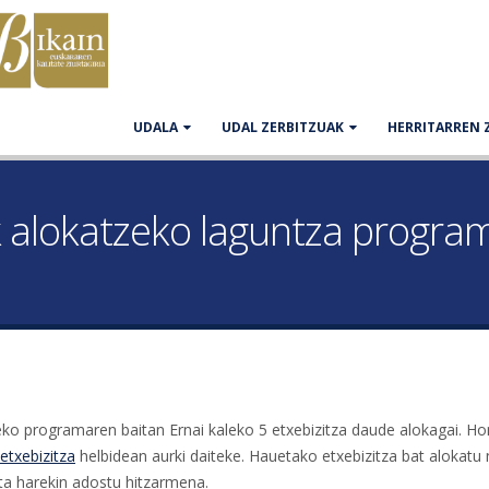
UDALA
UDAL ZERBITZUAK
HERRITARREN 
 alokatzeko laguntza program
ko programaren baitan Ernai kaleko 5 etxebizitza daude alokagai. H
etxebizitza
helbidean aurki daiteke. Hauetako etxebizitza bat alokatu 
ta harekin adostu hitzarmena.