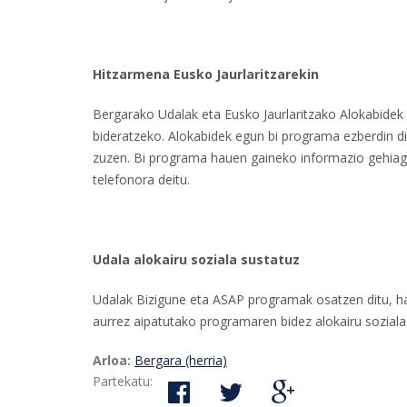
Hitzarmena Eusko Jaurlaritzarekin
Bergarako Udalak eta Eusko Jaurlaritzako Alokabidek l
bideratzeko. Alokabidek egun bi programa ezberdin di
zuzen. Bi programa hauen gaineko informazio gehia
telefonora deitu.
Udala alokairu soziala sustatuz
Udalak Bizigune eta ASAP programak osatzen ditu, ha
aurrez aipatutako programaren bidez alokairu sozial
Arloa:
Bergara (herria)
Partekatu: