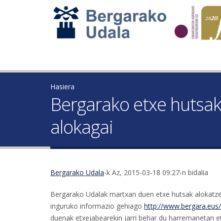
Hasiera
Bergarako etxe hutsak
alokagai
Bergarako Udala
-k Az, 2015-03-18 09:27-n bidalia
Bergarako Udalak martxan duen etxe hutsak alokatze
inguruko informazio gehiago
http://www.bergara.eus/
duenak etxejabearekin jarri behar du harremanetan e