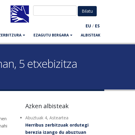
EU
/
ES
ZERBITZURA
EZAGUTU BERGARA
ALBISTEAK
an, 5 etxebizitza
Azken albisteak
Abuztuak 4, Asteartea
onen
Herribus zerbitzuak ordutegi
nahi
berezia izango du abuztuan