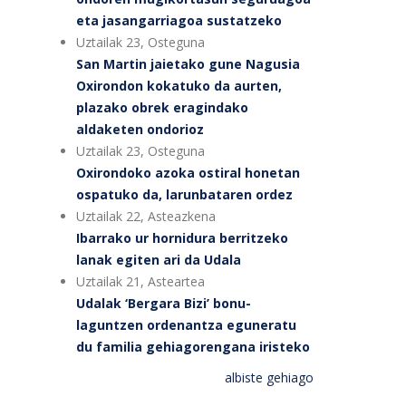
eta jasangarriagoa sustatzeko
Uztailak 23, Osteguna
San Martin jaietako gune Nagusia
Oxirondon kokatuko da aurten,
plazako obrek eragindako
aldaketen ondorioz
Uztailak 23, Osteguna
Oxirondoko azoka ostiral honetan
ospatuko da, larunbataren ordez
Uztailak 22, Asteazkena
Ibarrako ur hornidura berritzeko
lanak egiten ari da Udala
Uztailak 21, Asteartea
Udalak ‘Bergara Bizi’ bonu-
laguntzen ordenantza eguneratu
du familia gehiagorengana iristeko
albiste gehiago