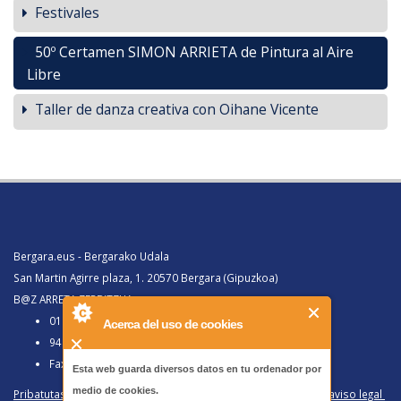
Festivales
50º Certamen SIMON ARRIETA de Pintura al Aire
Libre
Taller de danza creativa con Oihane Vicente
Bergara.eus - Bergarako Udala
San Martin Agirre plaza, 1. 20570 Bergara (Gipuzkoa)
B@Z ARRETA ZERBITZUA:
010, Bergaratik deituz gero
Acerca del uso de cookies
943 77 91 00, Bergaraz kanpotik deituz gero
Faxa 943 77 91 63
Esta web guarda diversos datos en tu ordenador por
medio de cookies.
Pribatutasun politika eta lege oharra
/
Política de privacidad y aviso legal