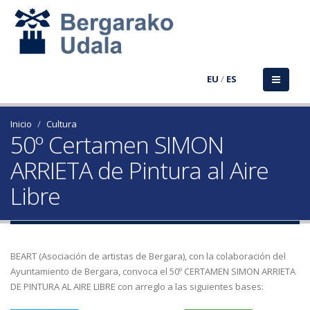
EU
/
ES
Inicio
Cultura
50º Certamen SIMON
ARRIETA de Pintura al Aire
Libre
BEART (Asociación de artistas de Bergara), con la colaboración del
Ayuntamiento de Bergara, convoca el 50º CERTAMEN SIMON ARRIETA
DE PINTURA AL AIRE LIBRE con arreglo a las siguientes bases: