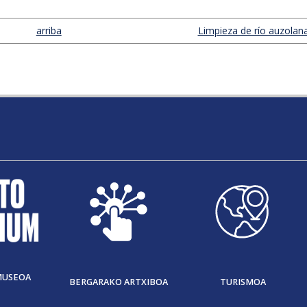
arriba
Limpieza de río auzolana
MUSEOA
BERGARAKO ARTXIBOA
TURISMOA