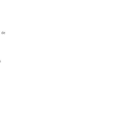
o de
s