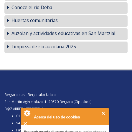
Conoce el río Deba
Huertas comunitarias
Auzolan y actividades educativas en San Martzial
Limpieza de río auzolana 2025
Bergara.eus - Bergarako Udala
San Martin Agirre plaza, 1. 20570 Bergara (Gipuzkoa)
B@Z ARRETA ZERBITZUA:
010, Bergaratik deituz gero
Acerca del uso de cookies
943 77 91 00, Bergaraz kanpotik deituz gero
Faxa 943 77 91 63
Esta web guarda diversos datos en tu ordenador por