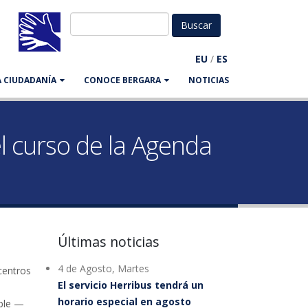
EU
/
ES
LA CIUDADANÍA
CONOCE BERGARA
NOTICIAS
l curso de la Agenda
Últimas noticias
4 de Agosto, Martes
centros
El servicio Herribus tendrá un
horario especial en agosto
ible —