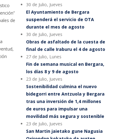
30 de Julio, Jueves
stico
El Ayuntamiento de Bergara
vención”
suspenderá el servicio de OTA
pales de
durante el mes de agosto
30 de Julio, Jueves
za
Obras de asfaltado de la cuesta de
ventud,
final de calle Iraburu el 4 de agosto
ción
27 de Julio, Lunes
Fin de semana musical en Bergara,
los días 8 y 9 de agosto
23 de Julio, Jueves
Sostenibilidad culmina el nuevo
bidegorri entre Antzuola y Bergara
tras una inversión de 1,4 millones
de euros para impulsar una
movilidad más segura y sostenible
23 de Julio, Jueves
San Martin jaietako gune Nagusia
Oxirondon kokatuko da aurten,