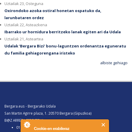
Uztailak 23, Osteguna
Oxirondoko azoka ostiral honetan ospatuko da,
larunbataren ordez
Uztailak 22, Asteazkena
Ibarrako ur hornidura berritzeko lanak egiten ari da Udala
Uztailak 21, Asteartea
Udalak ‘Bergara Bizi’ bonu-laguntzen ordenantza eguneratu
du familia gehiagorengana iristeko
albiste gehiago
Bergara.eus - Bergarako Udala
San Martin Agirre plaza, 1. 20570 Bergara (Gipuzkoa)
B@Z ARRETA ZERBITZUA:
010, Bergaratik deituz gero
Cookie-en erabileraz