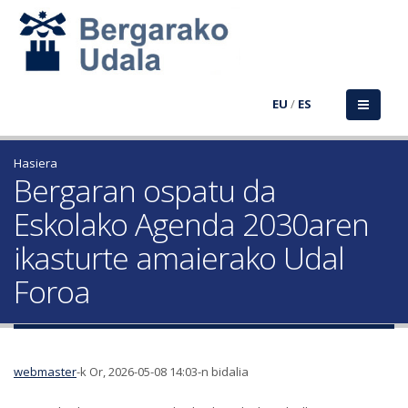
EU
/
ES
Hasiera
Bergaran ospatu da
Eskolako Agenda 2030aren
ikasturte amaierako Udal
Foroa
webmaster
-k Or, 2026-05-08 14:03-n bidalia