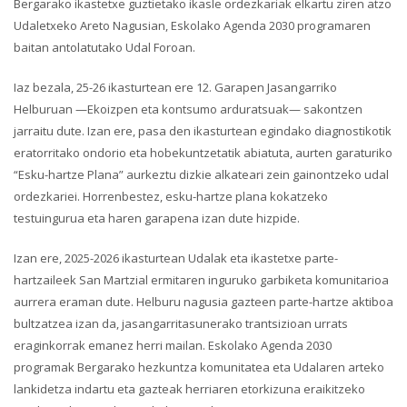
Bergarako ikastetxe guztietako ikasle ordezkariak elkartu ziren atzo
Udaletxeko Areto Nagusian, Eskolako Agenda 2030 programaren
baitan antolatutako Udal Foroan.
Iaz bezala, 25-26 ikasturtean ere 12. Garapen Jasangarriko
Helburuan —Ekoizpen eta kontsumo arduratsuak— sakontzen
jarraitu dute. Izan ere, pasa den ikasturtean egindako diagnostikotik
eratorritako ondorio eta hobekuntzetatik abiatuta, aurten garaturiko
“Esku-hartze Plana” aurkeztu dizkie alkateari zein gainontzeko udal
ordezkariei. Horrenbestez, esku-hartze plana kokatzeko
testuingurua eta haren garapena izan dute hizpide.
Izan ere, 2025-2026 ikasturtean Udalak eta ikastetxe parte-
hartzaileek San Martzial ermitaren inguruko garbiketa komunitarioa
aurrera eraman dute. Helburu nagusia gazteen parte-hartze aktiboa
bultzatzea izan da, jasangarritasunerako trantsizioan urrats
eraginkorrak emanez herri mailan. Eskolako Agenda 2030
programak Bergarako hezkuntza komunitatea eta Udalaren arteko
lankidetza indartu eta gazteak herriaren etorkizuna eraikitzeko