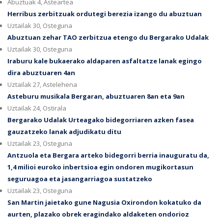
Abuztuak 4, Asteartea
Herribus zerbitzuak ordutegi berezia izango du abuztuan
Uztailak 30, Osteguna
Abuztuan zehar TAO zerbitzua etengo du Bergarako Udalak
Uztailak 30, Osteguna
Iraburu kale bukaerako aldaparen asfaltatze lanak egingo
dira abuztuaren 4an
Uztailak 27, Astelehena
Asteburu musikala Bergaran, abuztuaren 8an eta 9an
Uztailak 24, Ostirala
Bergarako Udalak Urteagako bidegorriaren azken fasea
gauzatzeko lanak adjudikatu ditu
Uztailak 23, Osteguna
Antzuola eta Bergara arteko bidegorri berria inauguratu da,
1,4 milioi euroko inbertsioa egin ondoren mugikortasun
seguruagoa eta jasangarriagoa sustatzeko
Uztailak 23, Osteguna
San Martin jaietako gune Nagusia Oxirondon kokatuko da
aurten, plazako obrek eragindako aldaketen ondorioz