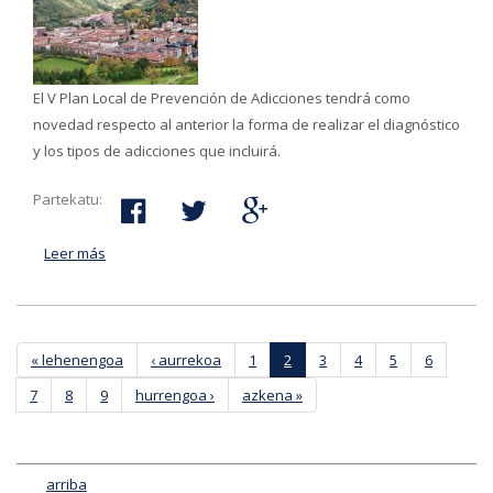
El V Plan Local de Prevención de Adicciones tendrá como
novedad respecto al anterior la forma de realizar el diagnóstico
y los tipos de adicciones que incluirá.
Partekatu:
Leer más
acerca de El Ayuntamiento de Bergara renueva su plan
local de prevención de las adicciones en colaboración
con la ciudadanía
Páginas
« lehenengoa
‹ aurrekoa
1
2
3
4
5
6
7
8
9
hurrengoa ›
azkena »
arriba