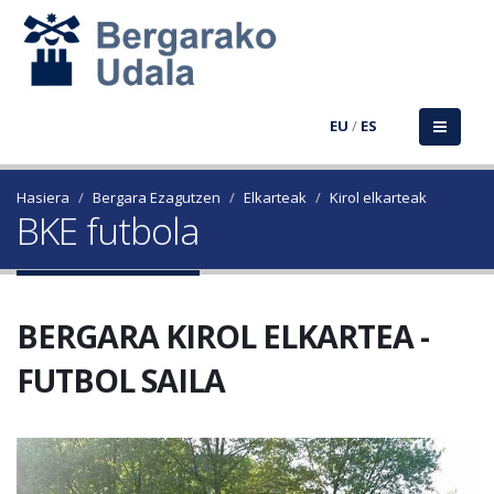
EU
/
ES
Hasiera
Bergara Ezagutzen
Elkarteak
Kirol elkarteak
BKE futbola
BERGARA KIROL ELKARTEA -
FUTBOL SAILA