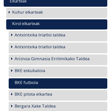
Elkarteak
Kultur elkarteak
Kirol elkarteak
Antxintxika triatloi taldea
Antxintxika triatloi taldea
Ariznoa Gimnasia Erritmikako Taldea
BKE eskubaloia
BKE futbola
BKE pilota elkartea
Bergara Xake Taldea