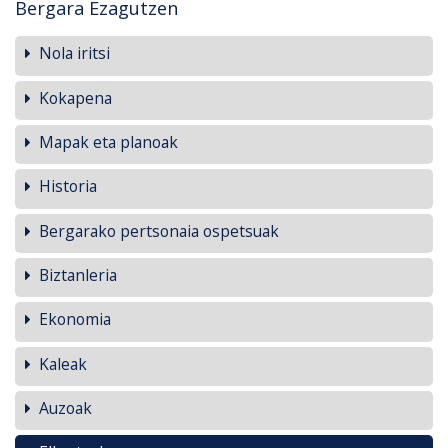
Bergara Ezagutzen
Nola iritsi
Kokapena
Mapak eta planoak
Historia
Bergarako pertsonaia ospetsuak
Biztanleria
Ekonomia
Kaleak
Auzoak