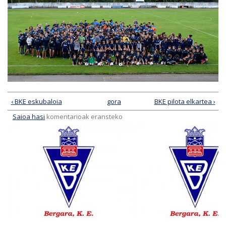
‹ BKE eskubaloia
gora
BKE pilota elkartea ›
Saioa hasi
komentarioak eransteko