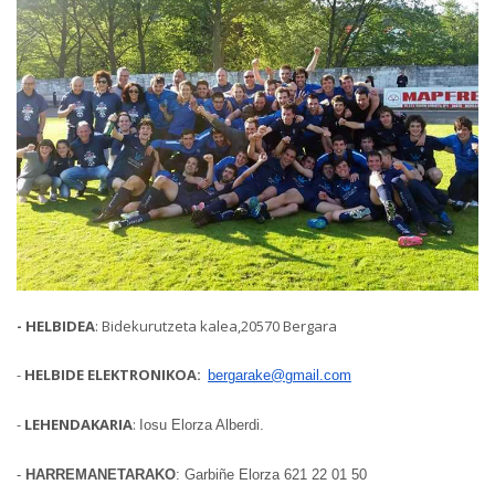
- HELBIDEA
: Bidekurutzeta kalea,20570 Bergara
-
HELBIDE ELEKTRONIKOA:
bergarake@gmail.com
-
LEHENDAKARIA
:
Iosu Elorza Alberdi.
-
HARREMANETARAKO
:
Garbiñe Elorza 621 22 01 50