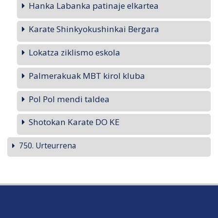
Hanka Labanka patinaje elkartea
Karate Shinkyokushinkai Bergara
Lokatza ziklismo eskola
Palmerakuak MBT kirol kluba
Pol Pol mendi taldea
Shotokan Karate DO KE
750. Urteurrena