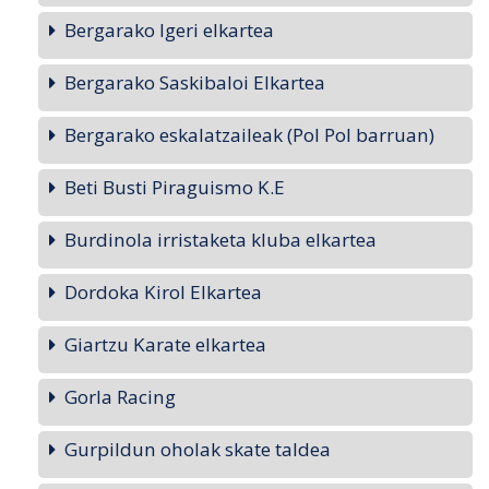
Bergarako Igeri elkartea
Bergarako Saskibaloi Elkartea
Bergarako eskalatzaileak (Pol Pol barruan)
Beti Busti Piraguismo K.E
Burdinola irristaketa kluba elkartea
Dordoka Kirol Elkartea
Giartzu Karate elkartea
Gorla Racing
Gurpildun oholak skate taldea