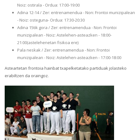
Noiz: ostirala - Ordua: 17:00-19:00
Adina 12-14 / Zer: entrenamendua - Non: Frontoi munizipalean
- Noiz: osteguna- Ordua: 17:30-20:30
Adina 15tik gora / Zer: entrenamendua - Non: Frontoi
munizipalean - Noiz: Astelehen-asteazken - 18:00-
21:00(astelehenetan fisikoa ere)
Pala neskak / Zer: entrenamendua - Non: Frontoi
munizipalean - Noiz: Astelehen-asteazken - 17:00-18:00
Asteartetan frontoia hainbat txapelketatako partiduak jolasteko
erabiltzen da oraingoz.