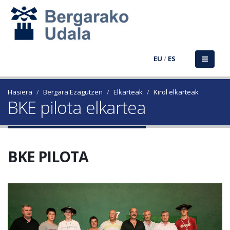
EU
/
ES
Hasiera
Bergara Ezagutzen
Elkarteak
Kirol elkarteak
BKE pilota elkartea
BKE PILOTA