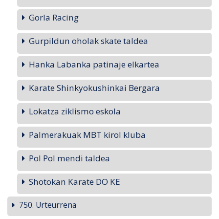
Gorla Racing
Gurpildun oholak skate taldea
Hanka Labanka patinaje elkartea
Karate Shinkyokushinkai Bergara
Lokatza ziklismo eskola
Palmerakuak MBT kirol kluba
Pol Pol mendi taldea
Shotokan Karate DO KE
750. Urteurrena