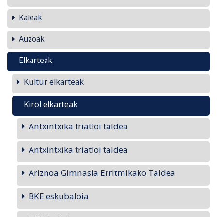
Kaleak
Auzoak
Elkarteak
Kultur elkarteak
Kirol elkarteak
Antxintxika triatloi taldea
Antxintxika triatloi taldea
Ariznoa Gimnasia Erritmikako Taldea
BKE eskubaloia