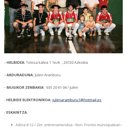
- HELBIDEA
: Tolosa kalea 1 1ezk , 20720 Azkoitia
- ARDURADUNA:
Julen Aranburu
- MUGIKOR ZENBAKIA
: 635 20 61 04 / Julen
-
HELBIDE ELEKTRONIKOA:
julenaramburu1@hotmail.es
-
ESKAINTZA
:
Adina 8-12 / Zer: entrenamendua - Non: Frontoi munizipalean -