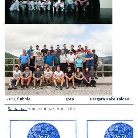
‹ BKE futbola
gora
Bergara Xake Taldea ›
Saioa hasi
komentarioak eransteko