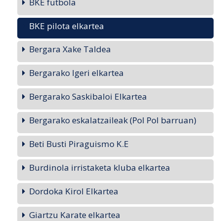
BKE futbola
BKE pilota elkartea
Bergara Xake Taldea
Bergarako Igeri elkartea
Bergarako Saskibaloi Elkartea
Bergarako eskalatzaileak (Pol Pol barruan)
Beti Busti Piraguismo K.E
Burdinola irristaketa kluba elkartea
Dordoka Kirol Elkartea
Giartzu Karate elkartea