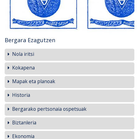
Bergara Ezagutzen
Nola iritsi
Kokapena
Mapak eta planoak
Historia
Bergarako pertsonaia ospetsuak
Biztanleria
Ekonomia