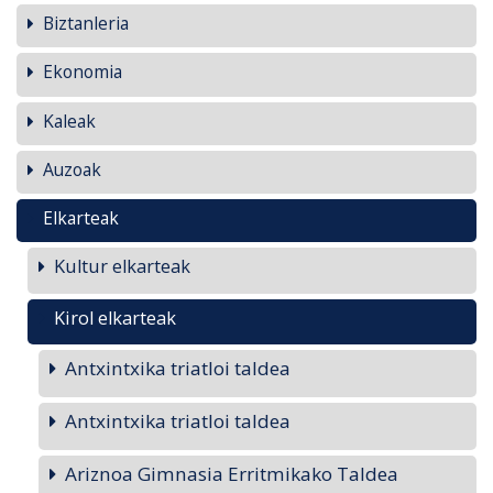
Biztanleria
Ekonomia
Kaleak
Auzoak
Elkarteak
Kultur elkarteak
Kirol elkarteak
Antxintxika triatloi taldea
Antxintxika triatloi taldea
Ariznoa Gimnasia Erritmikako Taldea