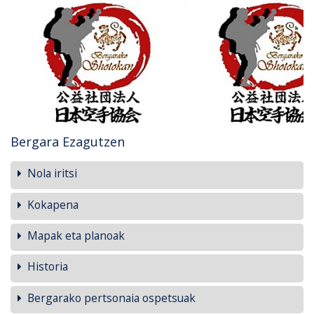
Bergara Ezagutzen
Nola iritsi
Kokapena
Mapak eta planoak
Historia
Bergarako pertsonaia ospetsuak