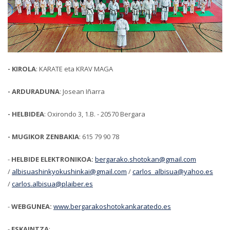
- KIROLA
: KARATE eta KRAV MAGA
- ARDURADUNA
: Josean Iñarra
- HELBIDEA
: Oxirondo 3, 1.B. - 20570 Bergara
- MUGIKOR ZENBAKIA
: 615 79 90 78
-
HELBIDE ELEKTRONIKOA:
bergarako.shotokan@gmail.com
/
albisuashinkyokushinkai@gmail.com
/
carlos_albisua@yahoo.es
/
carlos.albisua@plaiber.es
-
WEBGUNEA:
www.bergarakoshotokankaratedo.es
-
ESKAINTZA
: