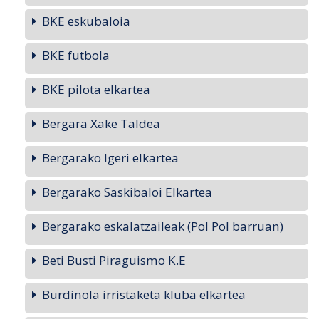
BKE eskubaloia
BKE futbola
BKE pilota elkartea
Bergara Xake Taldea
Bergarako Igeri elkartea
Bergarako Saskibaloi Elkartea
Bergarako eskalatzaileak (Pol Pol barruan)
Beti Busti Piraguismo K.E
Burdinola irristaketa kluba elkartea