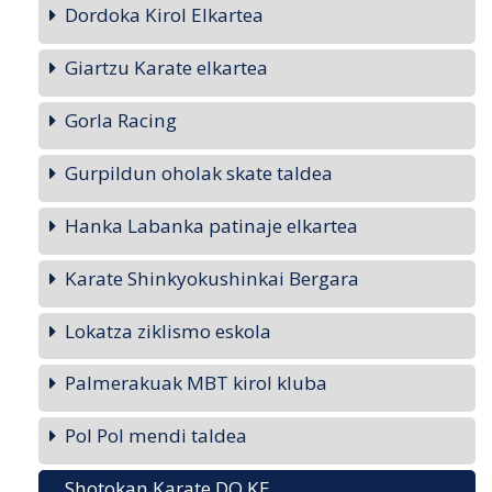
Dordoka Kirol Elkartea
Giartzu Karate elkartea
Gorla Racing
Gurpildun oholak skate taldea
Hanka Labanka patinaje elkartea
Karate Shinkyokushinkai Bergara
Lokatza ziklismo eskola
Palmerakuak MBT kirol kluba
Pol Pol mendi taldea
Shotokan Karate DO KE