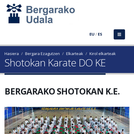
EU
/
ES
Hasiera
Bergara Ezagutzen
Elkarteak
Kirol elkarteak
Shotokan Karate DO KE
BERGARAKO SHOTOKAN K.E.