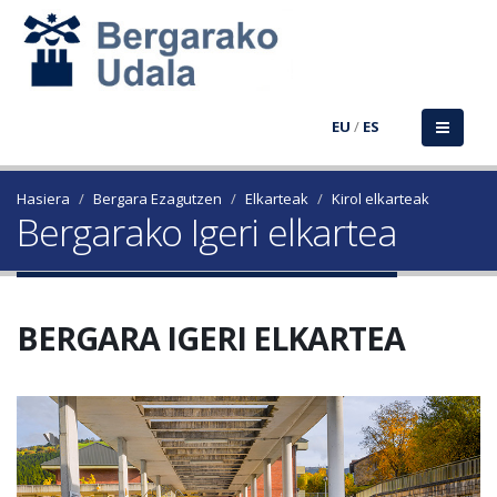
EU
/
ES
Hasiera
Bergara Ezagutzen
Elkarteak
Kirol elkarteak
Bergarako Igeri elkartea
BERGARA IGERI ELKARTEA