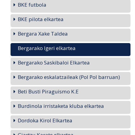
BKE futbola
BKE pilota elkartea
Bergara Xake Taldea
Bergarako Igeri elkartea
Bergarako Saskibaloi Elkartea
Bergarako eskalatzaileak (Pol Pol barruan)
Beti Busti Piraguismo K.E
Burdinola irristaketa kluba elkartea
Dordoka Kirol Elkartea
Giartzu Karate elkartea