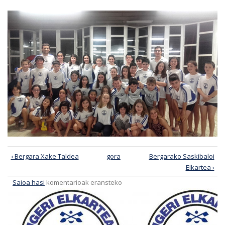
‹ Bergara Xake Taldea
gora
Bergarako Saskibaloi
Elkartea ›
Saioa hasi
komentarioak eransteko