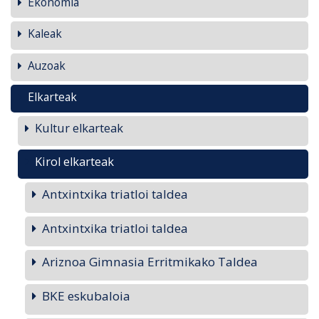
Ekonomia
Kaleak
Auzoak
Elkarteak
Kultur elkarteak
Kirol elkarteak
Antxintxika triatloi taldea
Antxintxika triatloi taldea
Ariznoa Gimnasia Erritmikako Taldea
BKE eskubaloia