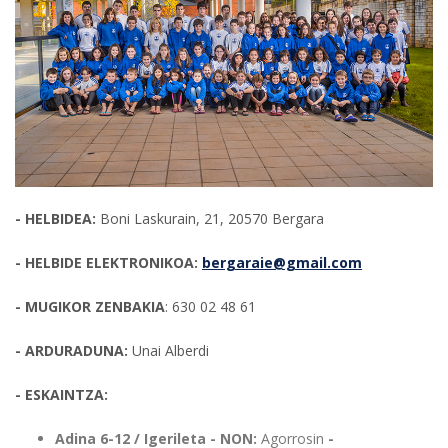
- HELBIDEA
:
Boni Laskurain, 21, 20570 Bergara
-
HELBIDE ELEKTRONIKOA:
bergaraie@gmail.com
- MUGIKOR ZENBAKIA
: 630 02 48 61
-
ARDURADUNA
:
Unai Alberdi
-
ESKAINTZA
:
Adina 6-12 / Igerileta - NON:
Agorrosin
-