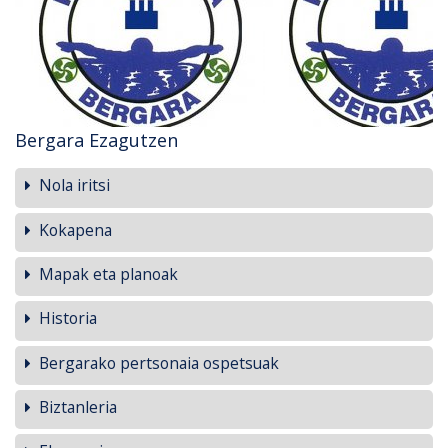
Bergara Ezagutzen
Nola iritsi
Kokapena
Mapak eta planoak
Historia
Bergarako pertsonaia ospetsuak
Biztanleria