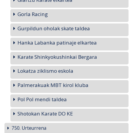
Gorla Racing
Gurpildun oholak skate taldea
Hanka Labanka patinaje elkartea
Karate Shinkyokushinkai Bergara
Lokatza ziklismo eskola
Palmerakuak MBT kirol kluba
Pol Pol mendi taldea
Shotokan Karate DO KE
750. Urteurrena