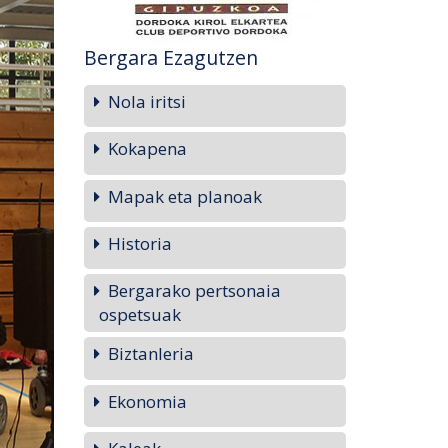
Bergara Ezagutzen
Nola iritsi
Kokapena
Mapak eta planoak
Historia
Bergarako pertsonaia
ospetsuak
Biztanleria
Ekonomia