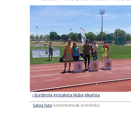
‹ Burdinola irristaketa kluba elkartea
Saioa hasi
komentarioak eransteko