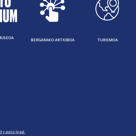
MUSEOA
BERGARAKO ARTXIBOA
TURISMOA
d y aviso legal