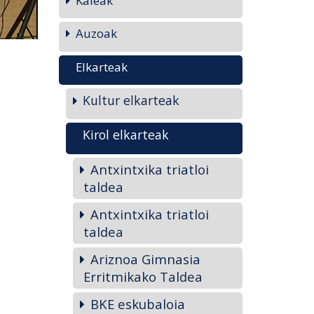
Kaleak
Auzoak
Elkarteak
Kultur elkarteak
Kirol elkarteak
Antxintxika triatloi
taldea
Antxintxika triatloi
taldea
Ariznoa Gimnasia
Erritmikako Taldea
BKE eskubaloia