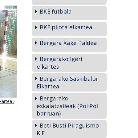
BKE futbola
BKE pilota elkartea
Bergara Xake Taldea
Bergarako Igeri
elkartea
Bergarako Saskibaloi
Elkartea
Bergarako
kartea ›
eskalatzaileak (Pol Pol
barruan)
Beti Busti Piraguismo
K.E