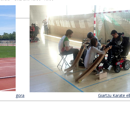
gora
Giartzu Karate el