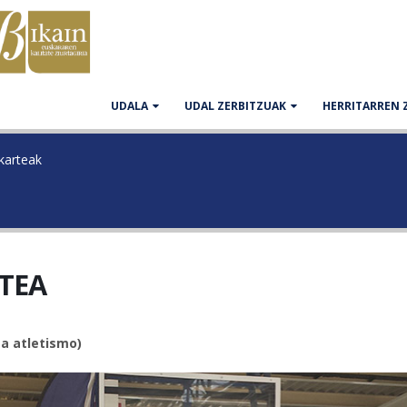
UDALA
UDAL ZERBITZUAK
HERRITARREN 
lkarteak
TEA
ta atletismo)