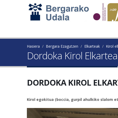
Hasiera
Bergara Ezagutzen
Elkarteak
Kirol e
Dordoka Kirol Elkartea
DORDOKA KIROL ELKAR
Kirol egokitua (boccia, gurpil ahulkiko slalom e