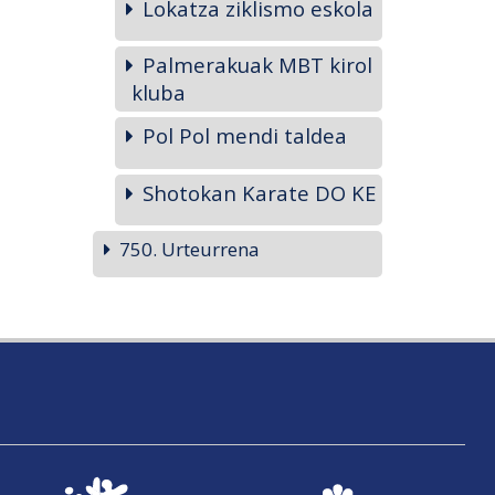
Lokatza ziklismo eskola
Palmerakuak MBT kirol
kluba
Pol Pol mendi taldea
Shotokan Karate DO KE
750. Urteurrena