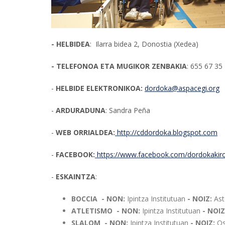
- HELBIDEA
: Ilarra bidea 2, Donostia (Xedea)
- TELEFONOA ETA MUGIKOR ZENBAKIA
: 655 67 35
-
HELBIDE ELEKTRONIKOA:
dordoka@aspacegi.org
-
ARDURADUNA
: Sandra Peña
-
WEB ORRIALDEA:
http://cddordoka.blogspot.com
-
FACEBOOK:
https://www.facebook.com/dordokakirol
-
ESKAINTZA
:
BOCCIA - NON:
Ipintza Institutuan
- NOIZ:
Ast
ATLETISMO - NON:
Ipintza Institutuan
- NOIZ
SLALOM - NON:
Ipintza Institutuan
- NOIZ:
Os