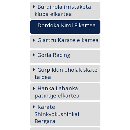
Burdinola irristaketa
kluba elkartea
Dordoka Kirol Elkartea
Giartzu Karate elkartea
Gorla Racing
Gurpildun oholak skate
taldea
Hanka Labanka
patinaje elkartea
Karate
Shinkyokushinkai
Bergara