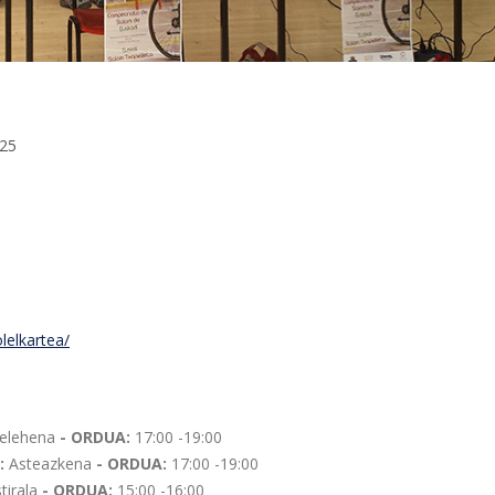
 25
elkartea/
elehena
- ORDUA:
17:00 -19:00
:
Asteazkena
- ORDUA:
17:00 -19:00
tirala
- ORDUA:
15:00 -16:00