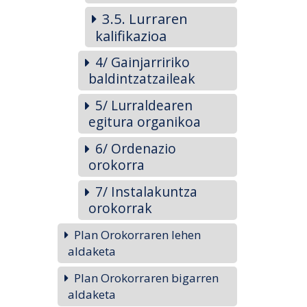
3.5. Lurraren
kalifikazioa
4/ Gainjarririko
baldintzatzaileak
5/ Lurraldearen
egitura organikoa
6/ Ordenazio
orokorra
7/ Instalakuntza
orokorrak
Plan Orokorraren lehen
aldaketa
Plan Orokorraren bigarren
aldaketa