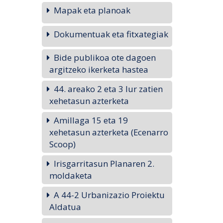
Mapak eta planoak
Dokumentuak eta fitxategiak
Bide publikoa ote dagoen
argitzeko ikerketa hastea
44. areako 2 eta 3 lur zatien
xehetasun azterketa
Amillaga 15 eta 19
xehetasun azterketa (Ecenarro
Scoop)
Irisgarritasun Planaren 2.
moldaketa
A 44-2 Urbanizazio Proiektu
Aldatua