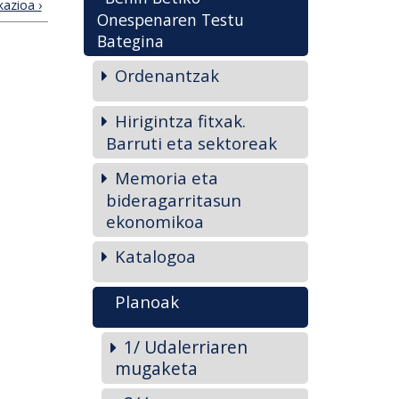
kazioa ›
Onespenaren Testu
Bategina
Ordenantzak
Hirigintza fitxak.
Barruti eta sektoreak
Memoria eta
bideragarritasun
ekonomikoa
Katalogoa
Planoak
1/ Udalerriaren
mugaketa