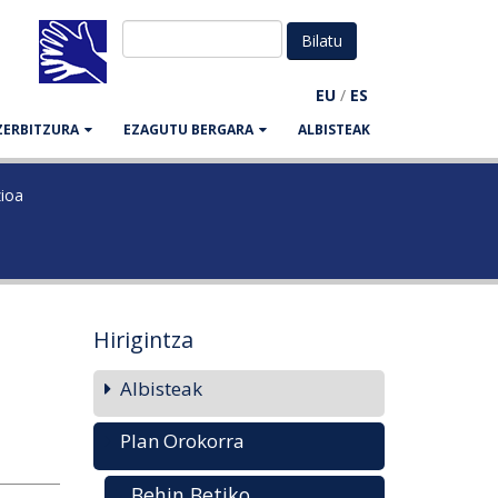
EU
/
ES
ZERBITZURA
EZAGUTU BERGARA
ALBISTEAK
zioa
Hirigintza
Albisteak
Plan Orokorra
Behin Betiko