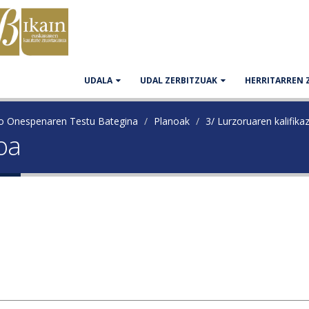
UDALA
UDAL ZERBITZUAK
HERRITARREN 
ko Onespenaren Testu Bategina
Planoak
3/ Lurzoruaren kalifika
ioa