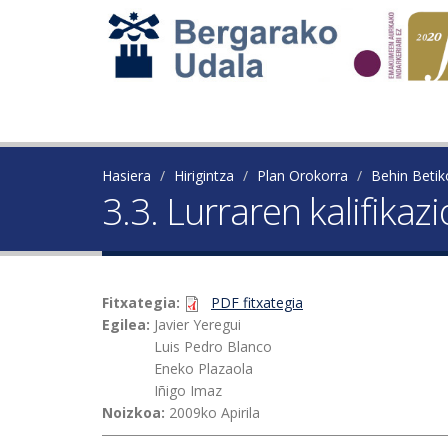
Hasiera
Hirigintza
Plan Orokorra
Behin Beti
3.3. Lurraren kalifikaz
Fitxategia:
PDF fitxategia
Egilea:
Javier Yeregui
Luis Pedro Blanco
Eneko Plazaola
Iñigo Imaz
Noizkoa:
2009ko Apirila