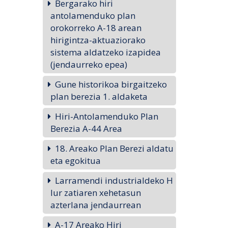
Bergarako hiri
antolamenduko plan
orokorreko A-18 arean
hirigintza-aktuaziorako
sistema aldatzeko izapidea
(jendaurreko epea)
Gune historikoa birgaitzeko
plan berezia 1. aldaketa
Hiri-Antolamenduko Plan
Berezia A-44 Area
18. Areako Plan Berezi aldatu
eta egokitua
Larramendi industrialdeko H
lur zatiaren xehetasun
azterlana jendaurrean
A-17 Areako Hiri