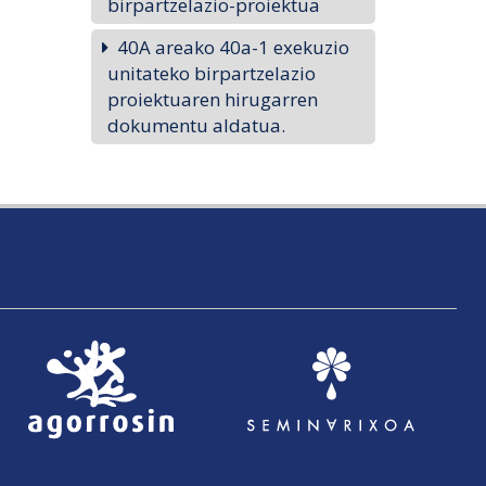
birpartzelazio-proiektua
40A areako 40a-1 exekuzio
unitateko birpartzelazio
proiektuaren hirugarren
dokumentu aldatua.