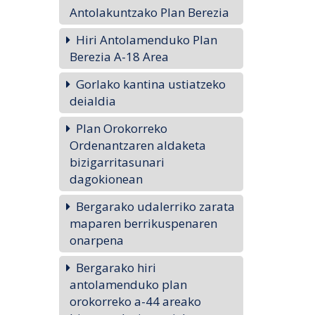
Antolakuntzako Plan Berezia
Hiri Antolamenduko Plan
Berezia A-18 Area
Gorlako kantina ustiatzeko
deialdia
Plan Orokorreko
Ordenantzaren aldaketa
bizigarritasunari
dagokionean
Bergarako udalerriko zarata
maparen berrikuspenaren
onarpena
Bergarako hiri
antolamenduko plan
orokorreko a-44 areako