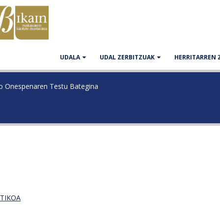
UDALA
UDAL ZERBITZUAK
HERRITARREN 
ko Onespenaren Testu Bategina
STIKOA