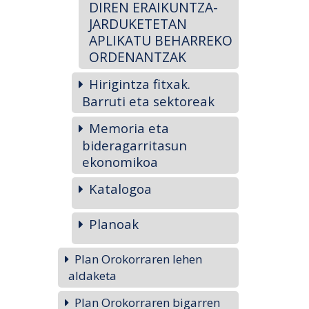
DIREN ERAIKUNTZA-
JARDUKETETAN
APLIKATU BEHARREKO
ORDENANTZAK
Hirigintza fitxak.
Barruti eta sektoreak
Memoria eta
bideragarritasun
ekonomikoa
Katalogoa
Planoak
Plan Orokorraren lehen
aldaketa
Plan Orokorraren bigarren