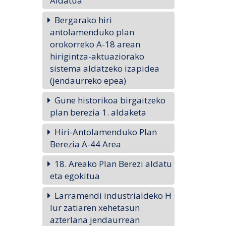
Aldatua
Bergarako hiri
antolamenduko plan
orokorreko A-18 arean
hirigintza-aktuaziorako
sistema aldatzeko izapidea
(jendaurreko epea)
Gune historikoa birgaitzeko
plan berezia 1. aldaketa
Hiri-Antolamenduko Plan
Berezia A-44 Area
18. Areako Plan Berezi aldatu
eta egokitua
Larramendi industrialdeko H
lur zatiaren xehetasun
azterlana jendaurrean