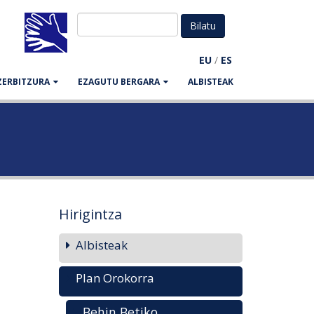
EU
/
ES
ZERBITZURA
EZAGUTU BERGARA
ALBISTEAK
Hirigintza
Albisteak
Plan Orokorra
Behin Betiko