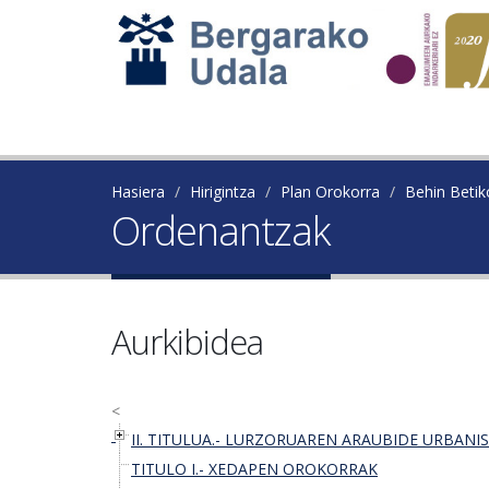
Hasiera
Hirigintza
Plan Orokorra
Behin Beti
Ordenantzak
Aurkibidea
<
II. TITULUA.- LURZORUAREN ARAUBIDE URBANI
TITULO I.- XEDAPEN OROKORRAK