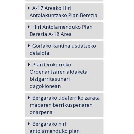
A-17 Areako Hiri
Antolakuntzako Plan Berezia
Hiri Antolamenduko Plan
Berezia A-18 Area
Gorlako kantina ustiatzeko
deialdia
Plan Orokorreko
Ordenantzaren aldaketa
bizigarritasunari
dagokionean
Bergarako udalerriko zarata
maparen berrikuspenaren
onarpena
Bergarako hiri
antolamenduko plan