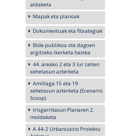
aldaketa
Mapak eta planoak
Dokumentuak eta fitxategiak
Bide publikoa ote dagoen
argitzeko ikerketa hastea
44. areako 2 eta 3 lur zatien
xehetasun azterketa
Amillaga 15 eta 19
xehetasun azterketa (Ecenarro
Scoop)
Irisgarritasun Planaren 2.
moldaketa
A 44-2 Urbanizazio Proiektu