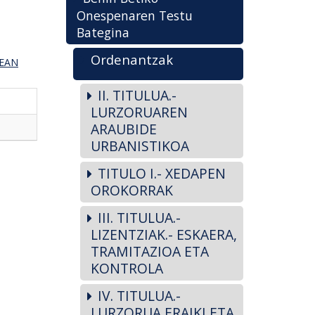
Onespenaren Testu
Bategina
Ordenantzak
NEAN
II. TITULUA.-
LURZORUAREN
ARAUBIDE
URBANISTIKOA
TITULO I.- XEDAPEN
OROKORRAK
III. TITULUA.-
LIZENTZIAK.- ESKAERA,
TRAMITAZIOA ETA
KONTROLA
IV. TITULUA.-
LURZORUA ERAIKI ETA