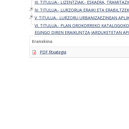
III. TITULUA.- LIZENTZIAK.- ESKAERA, TRAMIT
IV. TITULUA.- LURZORUA ERAIKI ETA ERABIL
V. TITULUA.- LURZORU URBANIZAEZINEAN AP
VI. TITULUA.- PLAN OROKORREKO KATALOGOK
EGINGO DIREN ERAIKUNTZA-JARDUKETETAN A
Eranskina
PDF fitxategia