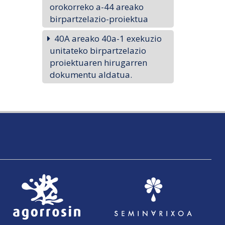
orokorreko a-44 areako
birpartzelazio-proiektua
40A areako 40a-1 exekuzio
unitateko birpartzelazio
proiektuaren hirugarren
dokumentu aldatua.