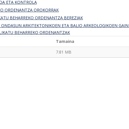
AZIOA ETA KONTROLA
TZEKO ORDENANTZA OROKORRAK
LIKATU BEHARREKO ORDENANTZA BEREZIAK
O ONDASUN ARKITEKTONIKOEN ETA BALIO ARKEOLOGIKOEN GAI
PLIKATU BEHARREKO ORDENANTZAK
Tamaina
7.81 MB