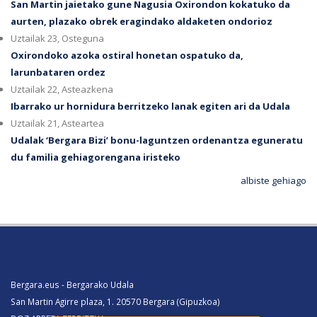
San Martin jaietako gune Nagusia Oxirondon kokatuko da
aurten, plazako obrek eragindako aldaketen ondorioz
Uztailak 23, Osteguna
Oxirondoko azoka ostiral honetan ospatuko da,
larunbataren ordez
Uztailak 22, Asteazkena
Ibarrako ur hornidura berritzeko lanak egiten ari da Udala
Uztailak 21, Asteartea
Udalak ‘Bergara Bizi’ bonu-laguntzen ordenantza eguneratu
du familia gehiagorengana iristeko
albiste gehiago
Bergara.eus - Bergarako Udala
San Martin Agirre plaza, 1. 20570 Bergara (Gipuzkoa)