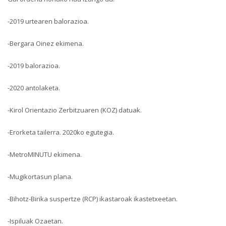
-2019 urtearen balorazioa.
-Bergara Oinez ekimena.
-2019 balorazioa.
-2020 antolaketa.
-Kirol Orientazio Zerbitzuaren (KOZ) datuak.
-Erorketa tailerra. 2020ko egutegia.
-MetroMINUTU ekimena.
-Mugikortasun plana.
-Bihotz-Birika suspertze (RCP) ikastaroak ikastetxeetan.
-Ispiluak Ozaetan.