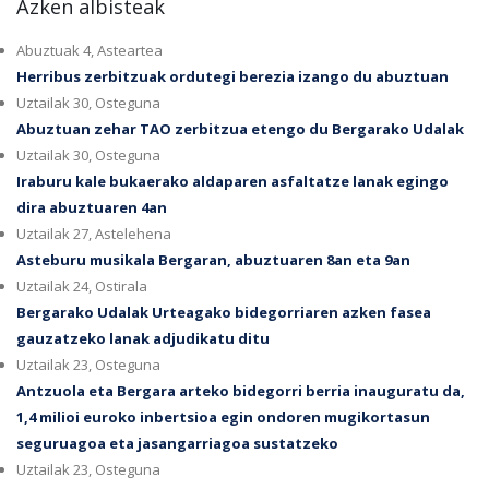
Azken albisteak
Abuztuak 4, Asteartea
Herribus zerbitzuak ordutegi berezia izango du abuztuan
Uztailak 30, Osteguna
Abuztuan zehar TAO zerbitzua etengo du Bergarako Udalak
Uztailak 30, Osteguna
Iraburu kale bukaerako aldaparen asfaltatze lanak egingo
dira abuztuaren 4an
Uztailak 27, Astelehena
Asteburu musikala Bergaran, abuztuaren 8an eta 9an
Uztailak 24, Ostirala
Bergarako Udalak Urteagako bidegorriaren azken fasea
gauzatzeko lanak adjudikatu ditu
Uztailak 23, Osteguna
Antzuola eta Bergara arteko bidegorri berria inauguratu da,
1,4 milioi euroko inbertsioa egin ondoren mugikortasun
seguruagoa eta jasangarriagoa sustatzeko
Uztailak 23, Osteguna