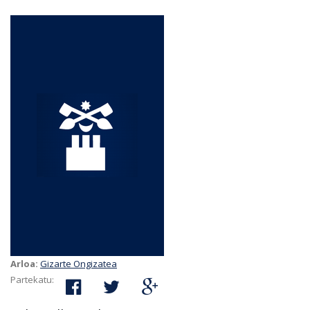
Arloa:
Gizarte Ongizatea
Partekatu: