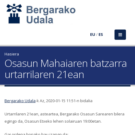
EU
/
ES
Hasiera
Osasun Mahaiaren batzarra
urtarrilaren 21ean
Bergarako Udala
-k Az, 2020-01-15 11:51-n bidalia
Urtarrilaren 21ean, asteartea, Bergarako Osasun Sarearen bilera
egingo da, Osasun Etxeko lehen solairuan 19:00etan.
Gai ordena honako hau izango da: