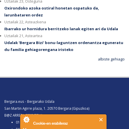
Uztailak 23, Osteguna
Oxirondoko azoka ostiral honetan ospatuko da,
larunbataren ordez
Uztailak 22, Asteazkena
Ibarrako ur hornidura berritzeko lanak egiten ari da Udala
Uztailak 21, Asteartea
Udalak ‘Bergara Bizi’ bonu-laguntzen ordenantza eguneratu
du familia gehiagorengana iristeko
albiste gehiago
Bergara.eus - Bergarako Udala
San Martin Agirre plaza, 1. 20570 Bergara (Gipuzkoa)
B@Z ARRETA ZERBITZUA:
010, Bergaratik deituz gero
Cookie-en erabileraz