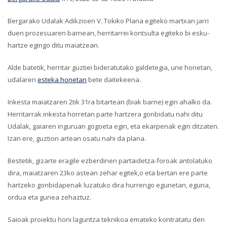
Bergarako Udalak Adikzioen V. Tokiko Plana egiteko martxan jarri
duen prozesuaren barnean, herritarrei kontsulta egiteko bi esku-
hartze egingo ditu maiatzean.
Alde batetik, herritar guztiei bideratutako galdetegia, une honetan,
udalaren
esteka honetan
bete daitekeena.
Inkesta maiatzaren 2tik 31ra bitartean (biak barne) egin ahalko da.
Herritarrak inkesta horretan parte hartzera gonbidatu nahi ditu
Udalak, gaiaren inguruan gogoeta egin, eta ekarpenak egin ditzaten.
Izan ere, guztion artean osatu nahi da plana.
Bestetik, gizarte eragile ezberdinen partaidetza-foroak antolatuko
dira, maiatzaren 23ko astean zehar egitek,o eta bertan ere parte
hartzeko gonbidapenak luzatuko dira hurrengo egunetan, eguna,
ordua eta gunea zehaztuz.
Saioak proiektu honi laguntza teknikoa emateko kontratatu den