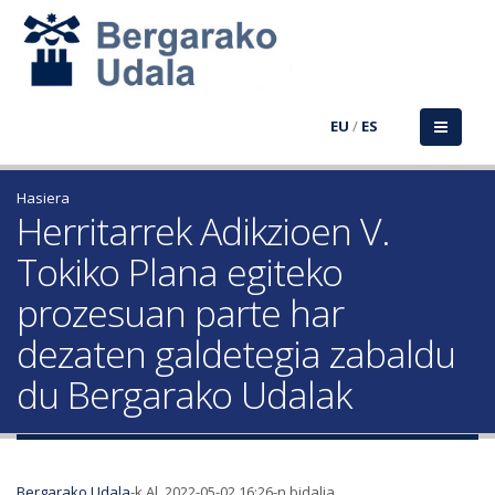
EU
/
ES
Hasiera
Herritarrek Adikzioen V.
Tokiko Plana egiteko
prozesuan parte har
dezaten galdetegia zabaldu
du Bergarako Udalak
Bergarako Udala
-k Al, 2022-05-02 16:26-n bidalia