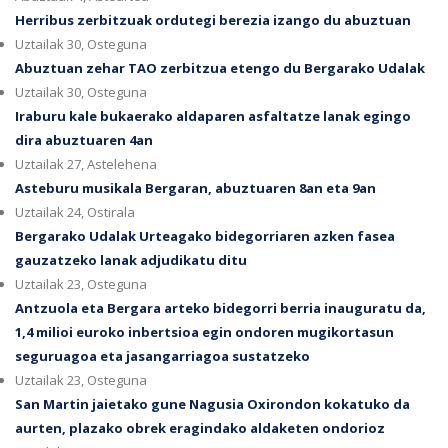
Herribus zerbitzuak ordutegi berezia izango du abuztuan
Uztailak 30, Osteguna
Abuztuan zehar TAO zerbitzua etengo du Bergarako Udalak
Uztailak 30, Osteguna
Iraburu kale bukaerako aldaparen asfaltatze lanak egingo
dira abuztuaren 4an
Uztailak 27, Astelehena
Asteburu musikala Bergaran, abuztuaren 8an eta 9an
Uztailak 24, Ostirala
Bergarako Udalak Urteagako bidegorriaren azken fasea
gauzatzeko lanak adjudikatu ditu
Uztailak 23, Osteguna
Antzuola eta Bergara arteko bidegorri berria inauguratu da,
1,4 milioi euroko inbertsioa egin ondoren mugikortasun
seguruagoa eta jasangarriagoa sustatzeko
Uztailak 23, Osteguna
San Martin jaietako gune Nagusia Oxirondon kokatuko da
aurten, plazako obrek eragindako aldaketen ondorioz