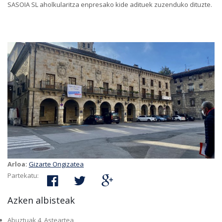
SASOIA SL aholkularitza enpresako kide adituek zuzenduko dituzte.
Arloa:
Gizarte Ongizatea
Partekatu:
Azken albisteak
Abuztuak 4, Asteartea