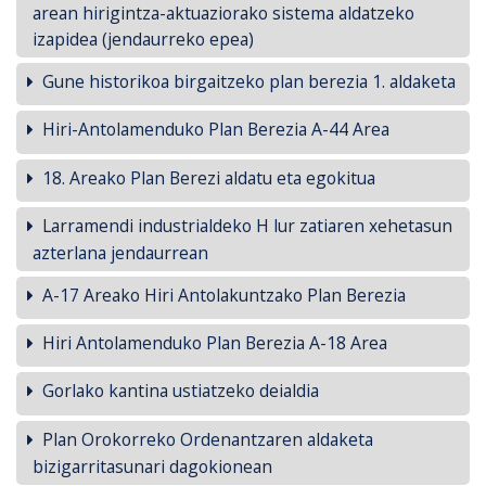
arean hirigintza-aktuaziorako sistema aldatzeko
izapidea (jendaurreko epea)
Gune historikoa birgaitzeko plan berezia 1. aldaketa
Hiri-Antolamenduko Plan Berezia A-44 Area
18. Areako Plan Berezi aldatu eta egokitua
Larramendi industrialdeko H lur zatiaren xehetasun
azterlana jendaurrean
A-17 Areako Hiri Antolakuntzako Plan Berezia
Hiri Antolamenduko Plan Berezia A-18 Area
Gorlako kantina ustiatzeko deialdia
Plan Orokorreko Ordenantzaren aldaketa
bizigarritasunari dagokionean