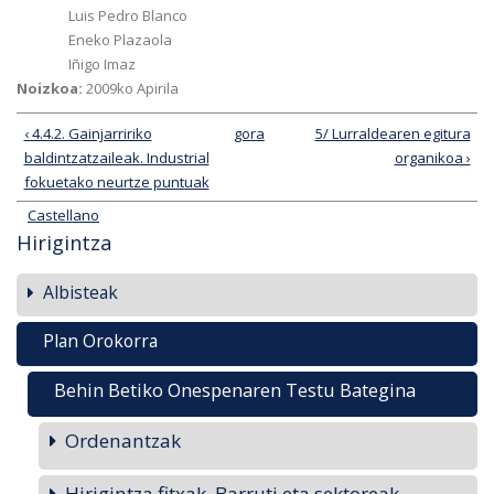
Luis Pedro Blanco
Eneko Plazaola
Iñigo Imaz
Noizkoa:
2009ko Apirila
‹ 4.4.2. Gainjarririko
gora
5/ Lurraldearen egitura
baldintzatzaileak. Industrial
organikoa ›
fokuetako neurtze puntuak
Castellano
Hirigintza
Albisteak
Plan Orokorra
Behin Betiko Onespenaren Testu Bategina
Ordenantzak
Hirigintza fitxak. Barruti eta sektoreak