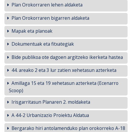
Plan Orokorraren lehen aldaketa
Plan Orokorraren bigarren aldaketa
Mapak eta planoak
Dokumentuak eta fitxategiak
Bide publikoa ote dagoen argitzeko ikerketa hastea
44. areako 2 eta 3 lur zatien xehetasun azterketa
Amillaga 15 eta 19 xehetasun azterketa (Ecenarro
Scoop)
Irisgarritasun Planaren 2. moldaketa
A 44-2 Urbanizazio Proiektu Aldatua
Bergarako hiri antolamenduko plan orokorreko A-18