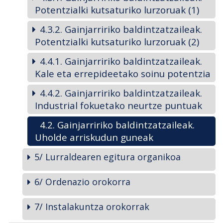
Potentzialki kutsaturiko lurzoruak (1)
4.3.2. Gainjarririko baldintzatzaileak.
Potentzialki kutsaturiko lurzoruak (2)
4.4.1. Gainjarririko baldintzatzaileak.
Kale eta errepideetako soinu potentzia
4.4.2. Gainjarririko baldintzatzaileak.
Industrial fokuetako neurtze puntuak
4.2. Gainjarririko baldintzatzaileak.
Uholde arriskudun guneak
5/ Lurraldearen egitura organikoa
6/ Ordenazio orokorra
7/ Instalakuntza orokorrak