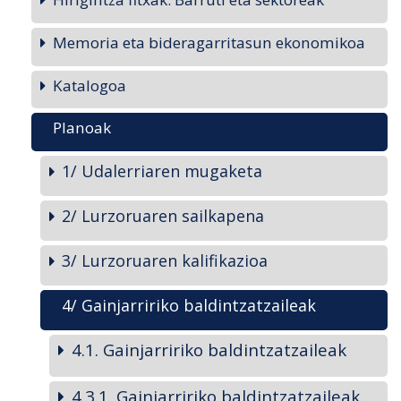
Memoria eta bideragarritasun ekonomikoa
Katalogoa
Planoak
1/ Udalerriaren mugaketa
2/ Lurzoruaren sailkapena
3/ Lurzoruaren kalifikazioa
4/ Gainjarririko baldintzatzaileak
4.1. Gainjarririko baldintzatzaileak
4.3.1. Gainjarririko baldintzatzaileak.