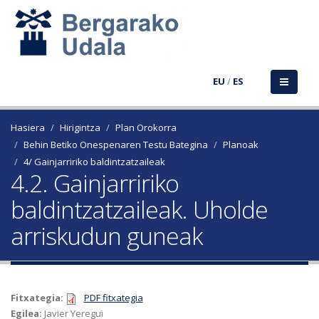
EU
/
ES
Hasiera
Hirigintza
Plan Orokorra
Behin Betiko Onespenaren Testu Bategina
Planoak
4/ Gainjarririko baldintzatzaileak
4.2. Gainjarririko
baldintzatzaileak. Uholde
arriskudun guneak
Fitxategia:
PDF fitxategia
Egilea:
Javier Yeregui