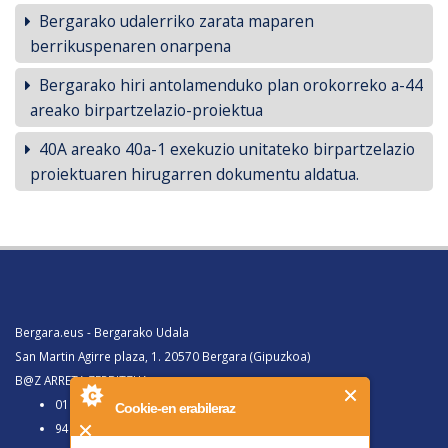
Bergarako udalerriko zarata maparen
berrikuspenaren onarpena
Bergarako hiri antolamenduko plan orokorreko a-44
areako birpartzelazio-proiektua
40A areako 40a-1 exekuzio unitateko birpartzelazio
proiektuaren hirugarren dokumentu aldatua.
Bergara.eus - Bergarako Udala
San Martin Agirre plaza, 1. 20570 Bergara (Gipuzkoa)
B@Z ARRETA ZERBITZUA:
010, Bergaratik deituz gero
Cookie-en erabileraz
943 77 91 00, Bergaraz kanpotik deituz gero