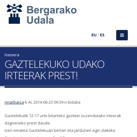
EU
/
ES
Hasiera
GAZTELEKUKO UDAKO
IRTEERAK PREST!
nnarbaiza
-k Al, 2014-06-23 09:39-n bidalia
Gaztelekutik 12-17 urte bitarteko gazteei zuzendutako irteerak
dagoeneko prest daude.
Izen ematea Gaztelekuan bertan eta Jardunen egin daiteke.