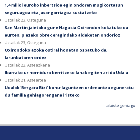
1,4 milioi euroko inbertsioa egin ondoren mugikortasun
seguruagoa eta jasangarriagoa sustatzeko
Uztailak 23, Osteguna
San Martin jaietako gune Nagusia Oxirondon kokatuko da
aurten, plazako obrek eragindako aldaketen ondorioz
Uztailak 23, Osteguna
Oxirondoko azoka ostiral honetan ospatuko da,
larunbataren ordez
Uztailak 22, Asteazkena
Ibarrako ur hornidura berritzeko lanak egiten ari da Udala
Uztailak 21, Asteartea
Udalak ‘Bergara Bizi’ bonu-laguntzen ordenantza eguneratu
du familia gehiagorengana iristeko
albiste gehiago