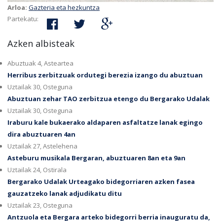
Arloa:
Gazteria eta hezkuntza
Partekatu:
Azken albisteak
Abuztuak 4, Asteartea
Herribus zerbitzuak ordutegi berezia izango du abuztuan
Uztailak 30, Osteguna
Abuztuan zehar TAO zerbitzua etengo du Bergarako Udalak
Uztailak 30, Osteguna
Iraburu kale bukaerako aldaparen asfaltatze lanak egingo
dira abuztuaren 4an
Uztailak 27, Astelehena
Asteburu musikala Bergaran, abuztuaren 8an eta 9an
Uztailak 24, Ostirala
Bergarako Udalak Urteagako bidegorriaren azken fasea
gauzatzeko lanak adjudikatu ditu
Uztailak 23, Osteguna
Antzuola eta Bergara arteko bidegorri berria inauguratu da,