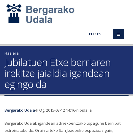
EU
/
ES
Hasiera
Jubilatuen Etxe berriaren
irekitze jaialdia igandean
egingo da
Bergarako Udala
-k Og, 2015-03-12 14:16-n bidalia
Bergarako Udalak igandean adinekoentzako topagune berri bat
estreinatuko du. Orain arteko San Joxepeko espazioaz gain,