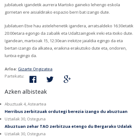
jubilatuek igandetik aurrera Martoko gaineko lehengo eskola
gorrietan ere aisialdirako espazio berri bat izango dute.
Jubilatuen Etxe hau astelehenetik igandera, arratsaldeko 16:30etatik
20:00etara egongo da zabalik eta Udaltzaingoek ireki eta itxiko dute.
Igandean, martxoak 15, 12:30ean irekitze jaialdia egingo da eta
bertan izango da alkatea, eraikina erakutsiko dute eta, ondoren,
luntxa egingo da.
Arloa:
Gizarte Ongizatea
Partekatu:
Azken albisteak
Abuztuak 4, Asteartea
Herribus zerbitzuak ordutegi berezia izango du abuztuan
Uztailak 30, Osteguna
Abuztuan zehar TAO zerbitzua etengo du Bergarako Udalak
Uztailak 30, Osteguna