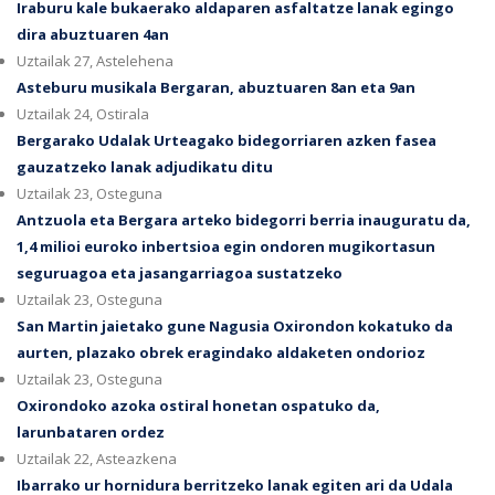
Iraburu kale bukaerako aldaparen asfaltatze lanak egingo
dira abuztuaren 4an
Uztailak 27, Astelehena
Asteburu musikala Bergaran, abuztuaren 8an eta 9an
Uztailak 24, Ostirala
Bergarako Udalak Urteagako bidegorriaren azken fasea
gauzatzeko lanak adjudikatu ditu
Uztailak 23, Osteguna
Antzuola eta Bergara arteko bidegorri berria inauguratu da,
1,4 milioi euroko inbertsioa egin ondoren mugikortasun
seguruagoa eta jasangarriagoa sustatzeko
Uztailak 23, Osteguna
San Martin jaietako gune Nagusia Oxirondon kokatuko da
aurten, plazako obrek eragindako aldaketen ondorioz
Uztailak 23, Osteguna
Oxirondoko azoka ostiral honetan ospatuko da,
larunbataren ordez
Uztailak 22, Asteazkena
Ibarrako ur hornidura berritzeko lanak egiten ari da Udala