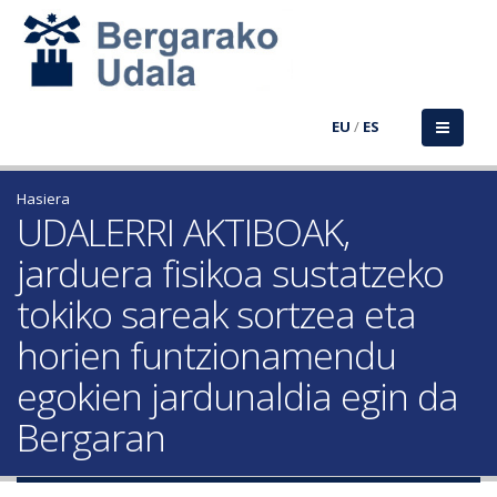
EU
/
ES
Hasiera
UDALERRI AKTIBOAK,
jarduera fisikoa sustatzeko
tokiko sareak sortzea eta
horien funtzionamendu
egokien jardunaldia egin da
Bergaran