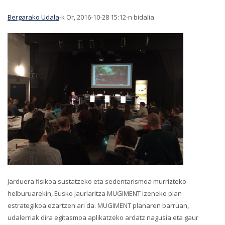
Bergarako Udala
-k Or, 2016-10-28 15:12-n bidalia
Jarduera fisikoa sustatzeko eta sedentarismoa murrizteko
helburuarekin, Eusko Jaurlaritza MUGIMENT izeneko plan
estrategikoa ezartzen ari da. MUGIMENT planaren barruan,
udalerriak dira egitasmoa aplikatzeko ardatz nagusia eta gaur