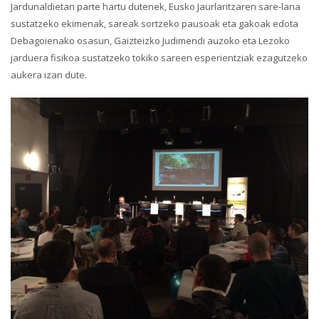
Jardunaldietan parte hartu dutenek, Eusko Jaurlaritzaren sare-lana
sustatzeko ekimenak, sareak sortzeko pausoak eta gakoak edota
Debagoienako osasun, Gaizteizko Judimendi auzoko eta Lezoko
jarduera fisikoa sustatzeko tokiko sareen esperientziak ezagutzeko
aukera izan dute.