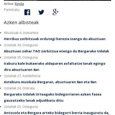
Arloa:
Kirola
Partekatu:
Azken albisteak
Abuztuak 4, Asteartea
Herribus zerbitzuak ordutegi berezia izango du abuztuan
Uztailak 30, Osteguna
Abuztuan zehar TAO zerbitzua etengo du Bergarako Udalak
Uztailak 30, Osteguna
Iraburu kale bukaerako aldaparen asfaltatze lanak egingo
dira abuztuaren 4an
Uztailak 27, Astelehena
Asteburu musikala Bergaran, abuztuaren 8an eta 9an
Uztailak 24, Ostirala
Bergarako Udalak Urteagako bidegorriaren azken fasea
gauzatzeko lanak adjudikatu ditu
Uztailak 23, Osteguna
Antzuola eta Bergara arteko bidegorri berria inauguratu da,