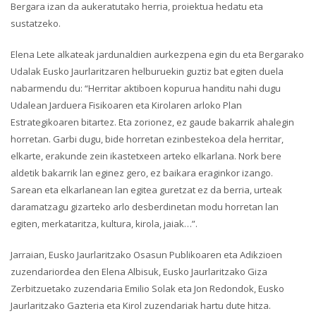
Bergara izan da aukeratutako herria, proiektua hedatu eta
sustatzeko.
Elena Lete alkateak jardunaldien aurkezpena egin du eta Bergarako
Udalak Eusko Jaurlaritzaren helburuekin guztiz bat egiten duela
nabarmendu du: “Herritar aktiboen kopurua handitu nahi dugu
Udalean Jarduera Fisikoaren eta Kirolaren arloko Plan
Estrategikoaren bitartez. Eta zorionez, ez gaude bakarrik ahalegin
horretan. Garbi dugu, bide horretan ezinbestekoa dela herritar,
elkarte, erakunde zein ikastetxeen arteko elkarlana. Nork bere
aldetik bakarrik lan eginez gero, ez baikara eraginkor izango.
Sarean eta elkarlanean lan egitea guretzat ez da berria, urteak
daramatzagu gizarteko arlo desberdinetan modu horretan lan
egiten, merkataritza, kultura, kirola, jaiak…”.
Jarraian, Eusko Jaurlaritzako Osasun Publikoaren eta Adikzioen
zuzendariordea den Elena Albisuk, Eusko Jaurlaritzako Giza
Zerbitzuetako zuzendaria Emilio Solak eta Jon Redondok, Eusko
Jaurlaritzako Gazteria eta Kirol zuzendariak hartu dute hitza.