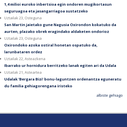
1,4 milioi euroko inbertsioa egin ondoren mugikortasun
seguruagoa eta jasangarriagoa sustatzeko
Uztailak 23, Osteguna
San Martin jaietako gune Nagusia Oxirondon kokatuko da
aurten, plazako obrek eragindako aldaketen ondorioz
Uztailak 23, Osteguna
Oxirondoko azoka ostiral honetan ospatuko da,
larunbataren ordez
Uztailak 22, Asteazkena
Ibarrako ur hornidura berritzeko lanak egiten ari da Udala
Uztailak 21, Asteartea
Udalak ‘Bergara Bizi’ bonu-laguntzen ordenantza eguneratu
du familia gehiagorengana iristeko
albiste gehiago