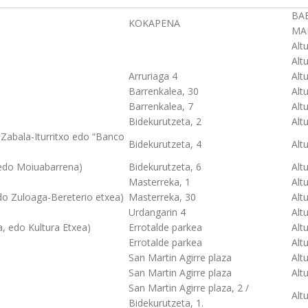
BA
KOKAPENA
MA
Alt
Alt
Arruriaga 4
Alt
Barrenkalea, 30
Alt
Barrenkalea, 7
Alt
Bidekurutzeta, 2
Alt
 Zabala-Iturritxo edo “Banco
Bidekurutzeta, 4
Alt
edo Moiuabarrena)
Bidekurutzeta, 6
Alt
Masterreka, 1
Alt
do Zuloaga-Bereterio etxea)
Masterreka, 30
Alt
Urdangarin 4
Alt
, edo Kultura Etxea)
Errotalde parkea
Alt
Errotalde parkea
Alt
San Martin Agirre plaza
Alt
San Martin Agirre plaza
Alt
San Martin Agirre plaza, 2 /
Alt
Bidekurutzeta, 1.