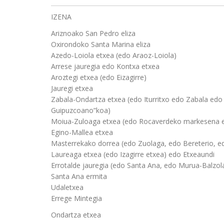
IZENA
Ariznoako San Pedro eliza
Oxirondoko Santa Marina eliza
Azedo-Loiola etxea (edo Araoz-Loiola)
Arrese jauregia edo Kontxa etxea
Aroztegi etxea (edo Eizagirre)
Jauregi etxea
Zabala-Ondartza etxea (edo Iturritxo edo Zabala edo
Guipuzcoano”koa)
Moiua-Zuloaga etxea (edo Rocaverdeko markesena 
Egino-Mallea etxea
Masterrekako dorrea (edo Zuolaga, edo Bereterio, e
Laureaga etxea (edo Izagirre etxea) edo Etxeaundi
Errotalde jauregia (edo Santa Ana, edo Murua-Balzola
Santa Ana ermita
Udaletxea
Errege Mintegia
Ondartza etxea