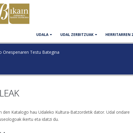
UDALA
UDAL ZERBITZUAK
HERRITARREN 
ko Onespenaren Testu Bategina
LEAK
n den Katalogo hau Udaleko Kultura-Batzordetik dator. Udal ondare
seologoak ikertu eta idatzi du.