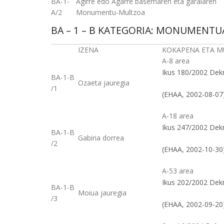
BA-1-
Agirre edo Agarre baserriaren eta garaiaren
A/2
Monumentu-Multzoa
BA – 1 – B KATEGORIA: MONUMENTU
IZENA
KOKAPENA ETA 
A-8 area
Ikus 180/2002 Dek
BA-1-B
Ozaeta jauregia
/1
(EHAA, 2002-08-07
A-18 area
Ikus 247/2002 Dek
BA-1-B
Gabiria dorrea
/2
(EHAA, 2002-10-30
A-53 area
Ikus 202/2002 Dek
BA-1-B
Moiua jauregia
/3
(EHAA, 2002-09-20