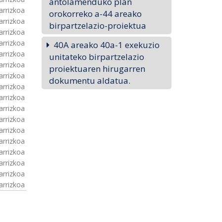
antolamenduko plan
arrizkoa
orokorreko a-44 areako
arrizkoa
birpartzelazio-proiektua
arrizkoa
arrizkoa
40A areako 40a-1 exekuzio
arrizkoa
unitateko birpartzelazio
arrizkoa
proiektuaren hirugarren
arrizkoa
dokumentu aldatua.
arrizkoa
arrizkoa
arrizkoa
arrizkoa
arrizkoa
arrizkoa
arrizkoa
arrizkoa
arrizkoa
arrizkoa