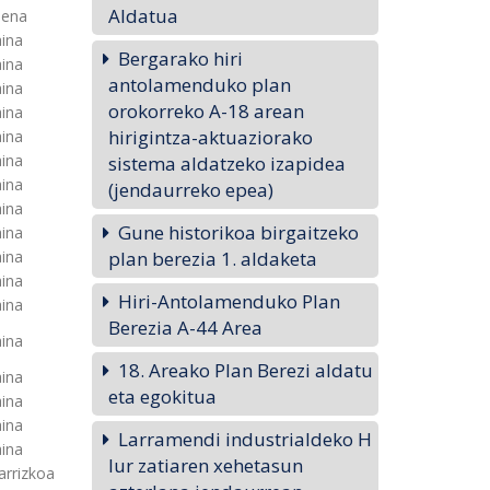
Aldatua
uena
aina
Bergarako hiri
aina
antolamenduko plan
aina
orokorreko A-18 arean
aina
hirigintza-aktuaziorako
aina
aina
sistema aldatzeko izapidea
aina
(jendaurreko epea)
aina
Gune historikoa birgaitzeko
aina
aina
plan berezia 1. aldaketa
aina
Hiri-Antolamenduko Plan
aina
Berezia A-44 Area
aina
18. Areako Plan Berezi aldatu
aina
eta egokitua
aina
aina
Larramendi industrialdeko H
aina
lur zatiaren xehetasun
arrizkoa