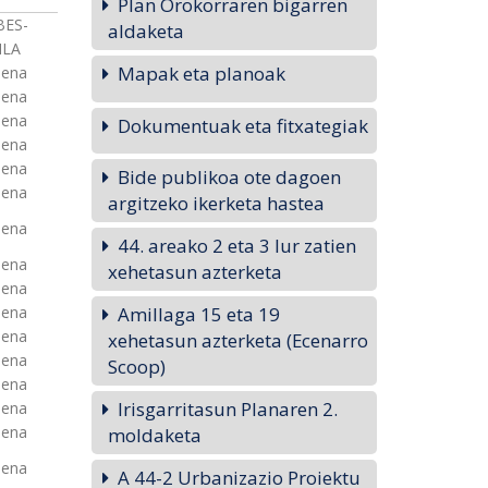
Plan Orokorraren bigarren
BES-
aldaketa
ILA
Mapak eta planoak
uena
uena
uena
Dokumentuak eta fitxategiak
uena
uena
Bide publikoa ote dagoen
uena
argitzeko ikerketa hastea
uena
44. areako 2 eta 3 lur zatien
uena
xehetasun azterketa
uena
uena
Amillaga 15 eta 19
uena
xehetasun azterketa (Ecenarro
uena
Scoop)
uena
Irisgarritasun Planaren 2.
uena
uena
moldaketa
uena
A 44-2 Urbanizazio Proiektu