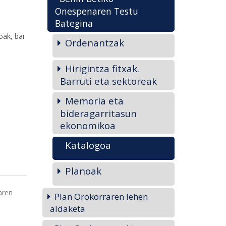
Onespenaren Testu
Bategina
oak, bai
Ordenantzak
Hirigintza fitxak.
Barruti eta sektoreak
Memoria eta
bideragarritasun
ekonomikoa
Katalogoa
Planoak
aren
Plan Orokorraren lehen
aldaketa