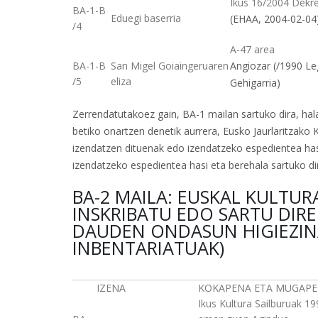
Ikus 16/2004 Dekr
BA-1-B
Eduegi baserria
(EHAA, 2004-02-04
/4
A-47 area
BA-1-B
San Migel Goiaingeruaren
Angiozar (/1990 L
/5
eliza
Gehigarria)
Zerrendatutakoez gain, BA-1 mailan sartuko dira, hal
betiko onartzen denetik aurrera, Eusko Jaurlaritzako 
izendatzen dituenak edo izendatzeko espedientea has
izendatzeko espedientea hasi eta berehala sartuko di
BA-2 MAILA: EUSKAL KULTU
INSKRIBATU EDO SARTU DI
DAUDEN ONDASUN HIGIEZIN
INBENTARIATUAK)
IZENA
KOKAPENA ETA MUGAP
Ikus Kultura Sailburuak 1