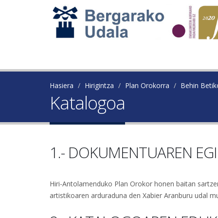
Hasiera
Hirigintza
Plan Orokorra
Behin Beti
Katalogoa
1.- DOKUMENTUAREN EGI
Hiri-Antolamenduko Plan Orokor honen baitan sartze
artistikoaren arduraduna den Xabier Aranburu udal mu