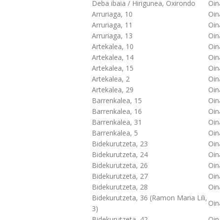
Deba ibaia / Hirigunea, Oxirondo
Oin
Arruriaga, 10
Oin
Arruriaga, 11
Oin
Arruriaga, 13
Oin
Artekalea, 10
Oin
Artekalea, 14
Oin
Artekalea, 15
Oin
Artekalea, 2
Oin
Artekalea, 29
Oin
Barrenkalea, 15
Oin
Barrenkalea, 16
Oin
Barrenkalea, 31
Oin
Barrenkalea, 5
Oin
Bidekurutzeta, 23
Oin
Bidekurutzeta, 24
Oin
Bidekurutzeta, 26
Oin
Bidekurutzeta, 27
Oin
Bidekurutzeta, 28
Oin
Bidekurutzeta, 36 (Ramon Maria Lili,
Oin
3)
Bidekurutzeta, 42
Oin