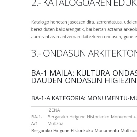
2.- KATALOGOAREN EDUK
Katalogo honetan jasotzen dira, zerrendatuta, udaler
berez duten balioarengatik, bai bertan aztarna arkeol
aurrerantzean antzeman daitezkeen ondasun, gune ed
3.- ONDASUN ARKITEKTO
BA-1 MAILA: KULTURA ONDA
DAUDEN ONDASUN HIGIEZIN
BA-1-A KATEGORIA: MONUMENTU-M
IZENA
BA-1-
Bergarako Hirigune Historikoko Monumentu-
A/1
Multzoa
Bergarako Hirigune Historikoko Monumentu-Multzoar