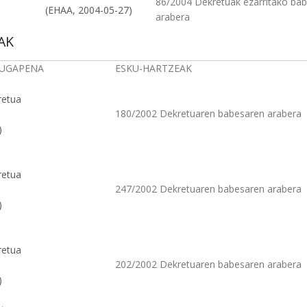
86/2004 Dekretuak ezarritako ba
(EHAA, 2004-05-27)
arabera
AK
MUGAPENA
ESKU-HARTZEAK
retua
180/2002 Dekretuaren babesaren arabera
)
retua
247/2002 Dekretuaren babesaren arabera
)
retua
202/2002 Dekretuaren babesaren arabera
)