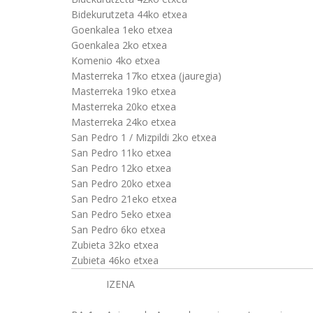
Bidekurutzeta 44ko etxea
Goenkalea 1eko etxea
Goenkalea 2ko etxea
Komenio 4ko etxea
Masterreka 17ko etxea (jauregia)
Masterreka 19ko etxea
Masterreka 20ko etxea
Masterreka 24ko etxea
San Pedro 1 / Mizpildi 2ko etxea
San Pedro 11ko etxea
San Pedro 12ko etxea
San Pedro 20ko etxea
San Pedro 21eko etxea
San Pedro 5eko etxea
San Pedro 6ko etxea
Zubieta 32ko etxea
Zubieta 46ko etxea
IZENA