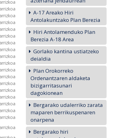
azterlana jendaurrean
arrizkoa
arrizkoa
A-17 Areako Hiri
arrizkoa
Antolakuntzako Plan Berezia
arrizkoa
arrizkoa
Hiri Antolamenduko Plan
arrizkoa
Berezia A-18 Area
arrizkoa
arrizkoa
Gorlako kantina ustiatzeko
arrizkoa
deialdia
arrizkoa
arrizkoa
Plan Orokorreko
arrizkoa
Ordenantzaren aldaketa
arrizkoa
bizigarritasunari
arrizkoa
dagokionean
arrizkoa
arrizkoa
Bergarako udalerriko zarata
arrizkoa
maparen berrikuspenaren
arrizkoa
onarpena
arrizkoa
Bergarako hiri
arrizkoa