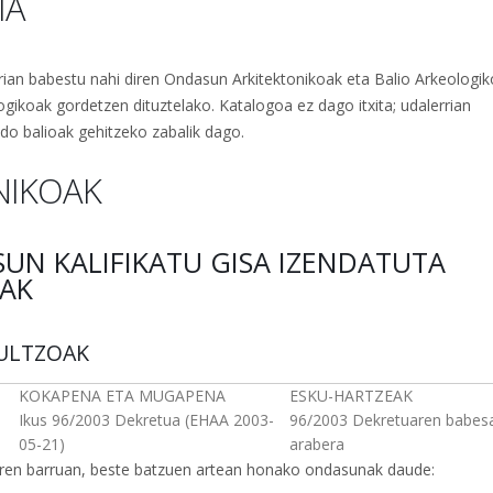
IA
rian babestu nahi diren Ondasun Arkitektonikoak eta Balio Arkeologik
ogikoak gordetzen dituztelako. Katalogoa ez dago itxita; udalerrian
o balioak gehitzeko zabalik dago.
NIKOAK
SUN KALIFIKATU GISA IZENDATUTA
AK
ULTZOAK
KOKAPENA ETA MUGAPENA
ESKU-HARTZEAK
Ikus 96/2003 Dekretua (EHAA 2003-
96/2003 Dekretuaren babes
05-21)
arabera
en barruan, beste batzuen artean honako ondasunak daude: