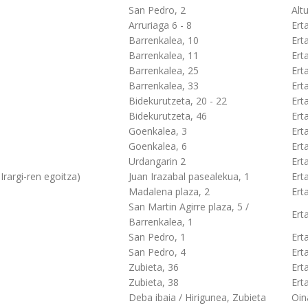
San Pedro, 2
Alt
Arruriaga 6 - 8
Ert
Barrenkalea, 10
Ert
Barrenkalea, 11
Ert
Barrenkalea, 25
Ert
Barrenkalea, 33
Ert
Bidekurutzeta, 20 - 22
Ert
Bidekurutzeta, 46
Ert
Goenkalea, 3
Ert
Goenkalea, 6
Ert
Urdangarin 2
Ert
Irargi-ren egoitza)
Juan Irazabal pasealekua, 1
Ert
Madalena plaza, 2
Ert
San Martin Agirre plaza, 5 /
Ert
Barrenkalea, 1
San Pedro, 1
Ert
San Pedro, 4
Ert
Zubieta, 36
Ert
Zubieta, 38
Ert
Deba ibaia / Hirigunea, Zubieta
Oin