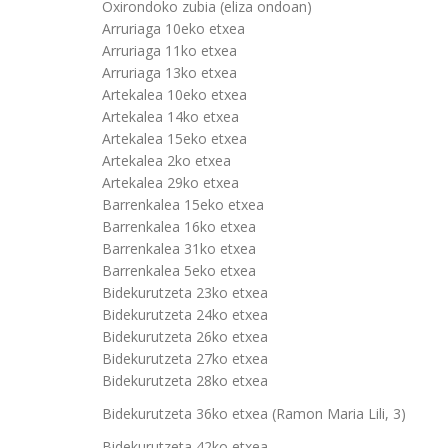
Oxirondoko zubia (eliza ondoan)
Arruriaga 10eko etxea
Arruriaga 11ko etxea
Arruriaga 13ko etxea
Artekalea 10eko etxea
Artekalea 14ko etxea
Artekalea 15eko etxea
Artekalea 2ko etxea
Artekalea 29ko etxea
Barrenkalea 15eko etxea
Barrenkalea 16ko etxea
Barrenkalea 31ko etxea
Barrenkalea 5eko etxea
Bidekurutzeta 23ko etxea
Bidekurutzeta 24ko etxea
Bidekurutzeta 26ko etxea
Bidekurutzeta 27ko etxea
Bidekurutzeta 28ko etxea
Bidekurutzeta 36ko etxea (Ramon Maria Lili, 3)
Bidekurutzeta 42ko etxea