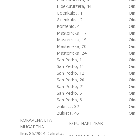
Bidekurutzeta, 44
Oin
Goenkalea, 1
Oin
Goenkalea, 2
Oin
Komenio, 4
Oin
Masterreka, 17
Oin
Masterreka, 19
Oin
Masterreka, 20
Oin
Masterreka, 24
Oin
San Pedro, 1
Oin
San Pedro, 11
Oin
San Pedro, 12
Oin
San Pedro, 20
Oin
San Pedro, 21
Oin
San Pedro, 5
Oin
San Pedro, 6
Oin
Zubieta, 32
Oin
Zubieta, 46
Oin
KOKAPENA ETA
ESKU-HARTZEAK
MUGAPENA
Ikus 86/2004 Dekretua