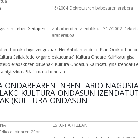
etua
16/2004 Dekretuaren babesaren arabera
)
egearen Lehen Xedapen
Zaharberritze Zientifikoa, 317/2002 Dekret
araberakoa.
aber, honako higiezin guztiak: Hiri-Antolamenduko Plan Orokor hau b
Kultura Sailak (edo organo eskudunak) Kultura Ondare Kalifikatu gisa
teko erabakitzen dituenak. Kultura Ondasun Kalifikatu gisa izendatu 
ra higiezinak BA-1 maila honetan.
RA ONDAREAREN INBENTARIO NAGUSI
RELAKO KULTURA ONDASUN IZENDATU
AK (KULTURA ONDASUN
ENA
ESKU-HARTZEAK
994ko ekainaren 20an