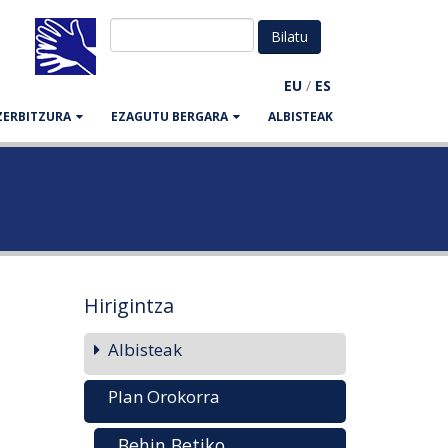
EU
/
ES
ZERBITZURA
EZAGUTU BERGARA
ALBISTEAK
Hirigintza
Albisteak
Plan Orokorra
Behin Betiko