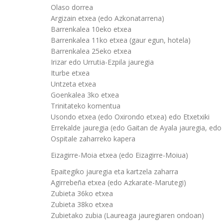
Olaso dorrea
Argizain etxea (edo Azkonatarrena)
Barrenkalea 10eko etxea
Barrenkalea 11ko etxea (gaur egun, hotela)
Barrenkalea 25eko etxea
Irizar edo Urrutia-Ezpila jauregia
Iturbe etxea
Untzeta etxea
Goenkalea 3ko etxea
Trinitateko komentua
Usondo etxea (edo Oxirondo etxea) edo Etxetxiki
Errekalde jauregia (edo Gaitan de Ayala jauregia, edo 
Ospitale zaharreko kapera
Eizagirre-Moia etxea (edo Eizagirre-Moiua)
Epaitegiko jauregia eta kartzela zaharra
Agirrebeña etxea (edo Azkarate-Marutegi)
Zubieta 36ko etxea
Zubieta 38ko etxea
Zubietako zubia (Laureaga jauregiaren ondoan)