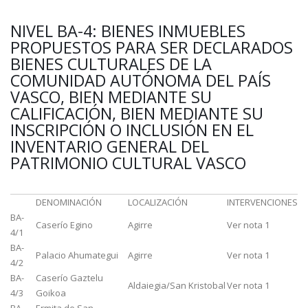
NIVEL BA-4: BIENES INMUEBLES
PROPUESTOS PARA SER DECLARADOS
BIENES CULTURALES DE LA
COMUNIDAD AUTÓNOMA DEL PAÍS
VASCO, BIEN MEDIANTE SU
CALIFICACIÓN, BIEN MEDIANTE SU
INSCRIPCIÓN O INCLUSIÓN EN EL
INVENTARIO GENERAL DEL
PATRIMONIO CULTURAL VASCO
DENOMINACIÓN
LOCALIZACIÓN
INTERVENCIONES
BA-
Caserío Egino
Agirre
Ver nota 1
4/1
BA-
Palacio Ahumategui
Agirre
Ver nota 1
4/2
BA-
Caserío Gaztelu
Aldaiegia/San Kristobal
Ver nota 1
4/3
Goikoa