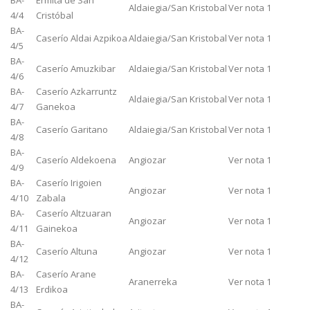
BA-
Ermita de San
Aldaiegia/San Kristobal
Ver nota 1
4/4
Cristóbal
BA-
Caserío Aldai Azpikoa
Aldaiegia/San Kristobal
Ver nota 1
4/5
BA-
Caserío Amuzkibar
Aldaiegia/San Kristobal
Ver nota 1
4/6
BA-
Caserío Azkarruntz
Aldaiegia/San Kristobal
Ver nota 1
4/7
Ganekoa
BA-
Caserío Garitano
Aldaiegia/San Kristobal
Ver nota 1
4/8
BA-
Caserío Aldekoena
Angiozar
Ver nota 1
4/9
BA-
Caserío Irigoien
Angiozar
Ver nota 1
4/10
Zabala
BA-
Caserío Altzuaran
Angiozar
Ver nota 1
4/11
Gainekoa
BA-
Caserío Altuna
Angiozar
Ver nota 1
4/12
BA-
Caserío Arane
Aranerreka
Ver nota 1
4/13
Erdikoa
BA-