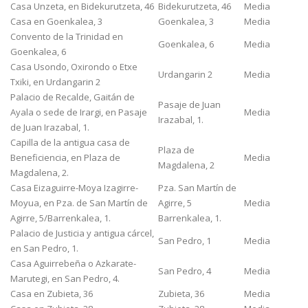
Casa Unzeta, en Bidekurutzeta, 46
Bidekurutzeta, 46
Media
Casa en Goenkalea, 3
Goenkalea, 3
Media
Convento de la Trinidad en
Goenkalea, 6
Media
Goenkalea, 6
Casa Usondo, Oxirondo o Etxe
Urdangarin 2
Media
Txiki, en Urdangarin 2
Palacio de Recalde, Gaitán de
Pasaje de Juan
Ayala o sede de Irargi, en Pasaje
Media
Irazabal, 1.
de Juan Irazabal, 1.
Capilla de la antigua casa de
Plaza de
Beneficiencia, en Plaza de
Media
Magdalena, 2
Magdalena, 2.
Casa Eizaguirre-Moya Izagirre-
Pza. San Martín de
Moyua, en Pza. de San Martín de
Agirre, 5
Media
Agirre, 5/Barrenkalea, 1.
Barrenkalea, 1.
Palacio de Justicia y antigua cárcel,
San Pedro, 1
Media
en San Pedro, 1.
Casa Aguirrebeña o Azkarate-
San Pedro, 4
Media
Marutegi, en San Pedro, 4.
Casa en Zubieta, 36
Zubieta, 36
Media