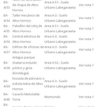
BA-
Area A-51.- Suelo
de chapa de Altos
Ver nota 1
4/33
Urbano Labegaraieta
Hornos
BA-
Taller mecánico de
Area A-3.- Suelo
Ver nota 1
4/34
Altos Hornos
Urbano Labegaraieta
BA-
Pabellón del reloj de
Area A-51.- Suelo
Ver nota 1
4/35
Altos Hornos
Urbano Labegaraieta
BA-
Central eléctrica de
Area A-3.- Suelo
Ver nota 1
4/36
Altos Hornos
Urbano Labegaraieta
BA-
Edificio de oficinas de
Area A-3.- Suelo
Ver nota 1
4/37
Altos Hornos
Urbano Labegaraieta
Antiguo parque
BA-
chatarra incluido
Area A-52.- Suelo
Ver nota 1
4/38
pórtico y grúa
Urbano Labegaraieta
(Kiroldegia)
Escuela de párvulos o
BA-
Area A-3.- Suelo
eskola txikia de Altos
Ver nota 1
4/39
Urbano Labegaraieta
Hornos
BA-
Caserío Mekolalde
Murinondo
Ver nota 1
4/40
Torre
BA-