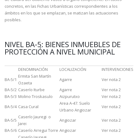
concretos, en las Fichas Urbanísticas correspondientes a los
ámbitos en los que se emplazan, se matizan las actuaciones
posibles.
NIVEL BA-5: BIENES INMUEBLES DE
PROTECCIÓN A NIVEL MUNICIPAL
DENOMINACIÓN
LOCALIZACIÓN
INTERVENCIONES
Ermita San Martín
BA-5/1
Agarre
Ver nota 2
Ozaeta
BA-5/2
Caserío Iturbe
Agarre
Ver nota 2
BA-5/3
Molino Troskasulo
Aizpurutxo
Ver nota 2
Area A-47. Suelo
BA-5/4
Casa Cural
Ver nota 2
Urbano Angiozar
Caserío Jauregi o
BA-5/5
Angiozar
Ver nota 2
Jarei
BA-5/6
Caserío Arregui Torre
Angiozar
Ver nota 2
Caserío Jauregi