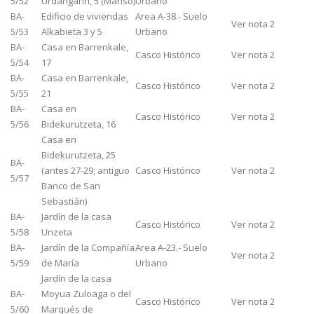
5/52
Urdangarín, 5 (Manso)
Urbano
BA-
Edificio de viviendas
Area A-38.- Suelo
Ver nota 2
5/53
Alkabieta 3 y 5
Urbano
BA-
Casa en Barrenkale,
Casco Histórico
Ver nota 2
5/54
17
BA-
Casa en Barrenkale,
Casco Histórico
Ver nota 2
5/55
21
BA-
Casa en
Casco Histórico
Ver nota 2
5/56
Bidekurutzeta, 16
Casa en
Bidekurutzeta, 25
BA-
(antes 27-29; antiguo
Casco Histórico
Ver nota 2
5/57
Banco de San
Sebastián)
BA-
Jardín de la casa
Casco Histórico
Ver nota 2
5/58
Unzeta
BA-
Jardín de la Compañía
Area A-23.- Suelo
Ver nota 2
5/59
de María
Urbano
Jardín de la casa
BA-
Moyua Zuloaga o del
Casco Histórico
Ver nota 2
5/60
Marqués de