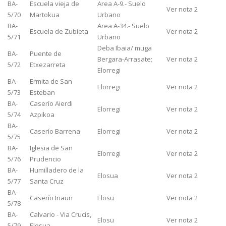
BA-
Escuela vieja de
Area A-9.- Suelo
Ver nota 2
5/70
Martokua
Urbano
BA-
Area A-34.- Suelo
Escuela de Zubieta
Ver nota 2
5/71
Urbano
Deba Ibaia/ muga
BA-
Puente de
Bergara-Arrasate;
Ver nota 2
5/72
Etxezarreta
Elorregi
BA-
Ermita de San
Elorregi
Ver nota 2
5/73
Esteban
BA-
Caserío Aierdi
Elorregi
Ver nota 2
5/74
Azpikoa
BA-
Caserío Barrena
Elorregi
Ver nota 2
5/75
BA-
Iglesia de San
Elorregi
Ver nota 2
5/76
Prudencio
BA-
Humilladero de la
Elosua
Ver nota 2
5/77
Santa Cruz
BA-
Caserío Iriaun
Elosu
Ver nota 2
5/78
BA-
Calvario - Via Crucis,
Elosu
Ver nota 2
5/79
Elosua