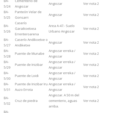
BA-
Cementerio de
Angiozar
Ver nota 2
5/24
Angiozar
BA-
Panteón Velar de
Angiozar
Ver nota 2
5/25
Gonsarri
Caserío
BA-
Area A-47.- Suelo
Garaikoetxea
Ver nota 2
5/26
Urbano Angiozar
Errenteroarena
BA-
Caserío Andikoetxe o
Angiozar
Ver nota 2
5/27
Andiketxe
BA-
Angiozar erreka /
Puente de Munabe
Ver nota 2
5/28
Angiozar
BA-
Angiozar erreka /
Puente de Inizibar
Ver nota 2
5/29
Angiozar
BA-
Angiozar erreka /
Puente de Loidi
Ver nota 2
5/30
Angiozar
BA-
Puente de Inizibar Iru
Angiozar erreka /
Ver nota 2
5/31
Auzo Errota
Angiozar
Angiozar. A 50 m del
BA-
Cruz de piedra
cementerio, aguas
Ver nota 2
5/32
arriba.
BA-