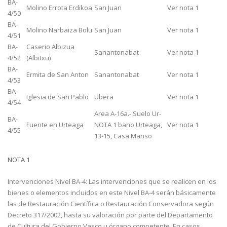
BA-
Molino Errota Erdikoa
San Juan
Ver nota 1
4/50
BA-
Molino Narbaiza Bolu
San Juan
Ver nota 1
4/51
BA-
Caserio Albizua
Sanantonabat
Ver nota 1
4/52
(Albitxu)
BA-
Ermita de San Anton
Sanantonabat
Ver nota 1
4/53
BA-
Iglesia de San Pablo
Ubera
Ver nota 1
4/54
Area A-16a.- Suelo Ur-
BA-
Fuente en Urteaga
NOTA 1 bano Urteaga,
Ver nota 1
4/55
13-15, Casa Manso
NOTA 1
Intervenciones Nivel BA-4: Las intervenciones que se realicen en los
bienes o elementos incluidos en este Nivel BA-4 serán básicamente
las de Restauración Científica o Restauración Conservadora según
Decreto 317/2002, hasta su valoración por parte del Departamento
de Cultura del Gobierno Vasco u órgano competente. En casos