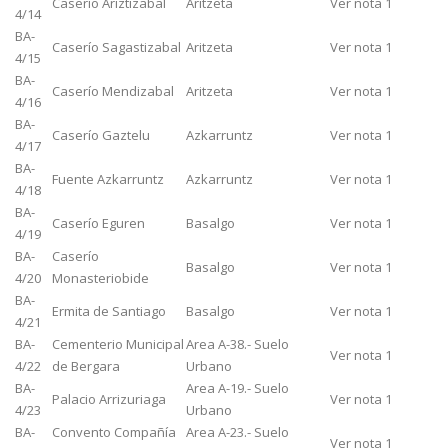
Caserío Ariztizabal
Aritzeta
Ver nota 1
4/14
BA-
Caserío Sagastizabal
Aritzeta
Ver nota 1
4/15
BA-
Caserío Mendizabal
Aritzeta
Ver nota 1
4/16
BA-
Caserío Gaztelu
Azkarruntz
Ver nota 1
4/17
BA-
Fuente Azkarruntz
Azkarruntz
Ver nota 1
4/18
BA-
Caserío Eguren
Basalgo
Ver nota 1
4/19
BA-
Caserío
Basalgo
Ver nota 1
4/20
Monasteriobide
BA-
Ermita de Santiago
Basalgo
Ver nota 1
4/21
BA-
Cementerio Municipal
Area A-38.- Suelo
Ver nota 1
4/22
de Bergara
Urbano
BA-
Area A-19.- Suelo
Palacio Arrizuriaga
Ver nota 1
4/23
Urbano
BA-
Convento Compañía
Area A-23.- Suelo
Ver nota 1