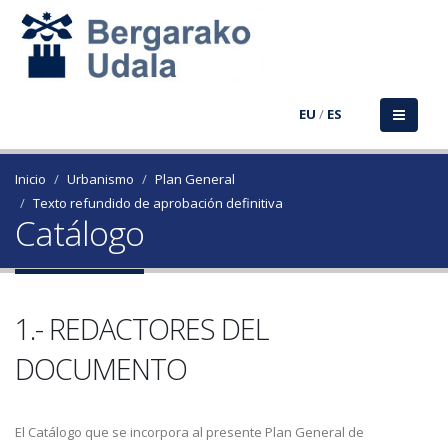
EU
/
ES
Inicio
Urbanismo
Plan General
Texto refundido de aprobación definitiva
Catálogo
1.- REDACTORES DEL
DOCUMENTO
El Catálogo que se incorpora al presente Plan General de