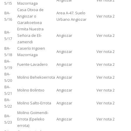
Angiozar
Ver nota 2
5/15
Mazorriaga
Casa Otxoa de
BA-
Area A-47. Suelo
Angiozar o
Ver nota 2
5/16
Urbano Angiozar
Garaikoetxea
Ermita Nuestra
BA-
Señora de Eli-
Angiozar
Ver nota 2
5/17
zamendi
BA-
Caserío Irigoien
Angiozar
Ver nota 2
5/18
Mazorriaga
BA-
Fuente-Lavadero
Angiozar
Ver nota 2
5/19
BA-
Molino Behekoerrota
Angiozar
Ver nota 2
5/20
BA-
Molino Bolintxo
Angiozar
Ver nota 2
5/21
BA-
Molino Salto-Errota
Angiozar
Ver nota 2
5/22
Molino Goimendi-
BA-
Errota (Epeleko
Angiozar
Ver nota 2
5/23
errota)