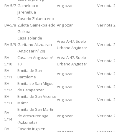
BA-5/7
Gainekoa o
Angiozar
Ver nota 2
Jarenekua
Caserío Zulueta edo
BA-5/8
Zulota Gaiñekoa edo
Angiozar
Ver nota 2
Goikoa
Casa solar de
Area A-47. Suelo
BA-5/9
Garitano-Altzuaran
Ver nota 2
Urbano Angiozar
(Angiozar nº 20)
BA-
Casa en Angiozar nº
Area A-47. Suelo
Ver nota 2
5/10
10
Urbano Angiozar
BA-
Ermita de San
Angiozar
Ver nota 2
5/11
Bartolomé
BA-
Ermita se San Miguel
Angiozar
Ver nota 2
5/12
de Campanzar
BA-
Ermita de San Vicente
Angiozar
Ver nota 2
5/13
Mártir
Ermita de San Martín
BA-
de Arexcurenaga
Angiozar
Ver nota 2
5/14
(Azkuneta)
BA-
Caserio Irigoien