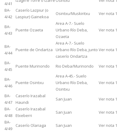
Izagirre Torre o Izarre
Osintxu
Ver nota 1
4/41
BA-
Caserío Lazpiur (o
Osintxu/Muskiritxu
Ver nota 1
4/42
Laspiur) Gainekoa
Area A-7.- Suelo
BA-
Puente Ozaeta
Urbano Río Deba,
Ver nota 1
4/43
Ozaeta
Area A-7.- Suelo
BA-
Puente de Ondartza
Urbano Río Deba, junto
Ver nota 1
4/44
caserío Ondartza
BA-
Puente Murinondo
Rio Deba/Murinondo
Ver nota 1
4/45
Area A-45.- Suelo
BA-
Puente Osintxu
Urbano Río Deba,
Ver nota 1
4/46
Osintxu
BA-
Caserío Irazabal
San Juan
Ver nota 1
4/47
Haundi
BA-
Caserío Irazabal
San Juan
Ver nota 1
4/48
Etxeberri
BA-
Caserío Olariaga
San Juan
Ver nota 1
4/49