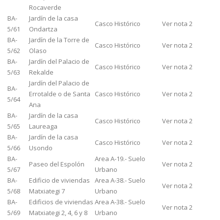
Rocaverde
BA-
Jardín de la casa
Casco Histórico
Ver nota 2
5/61
Ondartza
BA-
Jardín de la Torre de
Casco Histórico
Ver nota 2
5/62
Olaso
BA-
Jardín del Palacio de
Casco Histórico
Ver nota 2
5/63
Rekalde
Jardín del Palacio de
BA-
Errotalde o de Santa
Casco Histórico
Ver nota 2
5/64
Ana
BA-
Jardín de la casa
Casco Histórico
Ver nota 2
5/65
Laureaga
BA-
Jardín de la casa
Casco Histórico
Ver nota 2
5/66
Usondo
BA-
Area A-19.- Suelo
Paseo del Espolón
Ver nota 2
5/67
Urbano
BA-
Edificio de viviendas
Area A-38.- Suelo
Ver nota 2
5/68
Matxiategi 7
Urbano
BA-
Edificios de viviendas
Area A-38.- Suelo
Ver nota 2
5/69
Matxiategi 2, 4, 6 y 8
Urbano