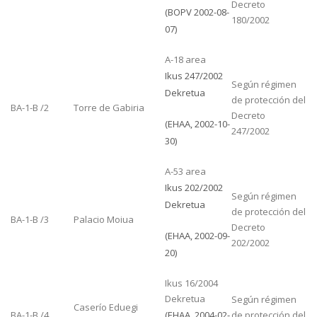
Decreto
(BOPV 2002-08-
180/2002
07)
A-18 area
Ikus 247/2002
Según régimen
Dekretua
de protección del
BA-1-B /2
Torre de Gabiria
Decreto
(EHAA, 2002-10-
247/2002
30)
A-53 area
Ikus 202/2002
Según régimen
Dekretua
de protección del
BA-1-B /3
Palacio Moiua
Decreto
(EHAA, 2002-09-
202/2002
20)
Ikus 16/2004
Dekretua
Según régimen
Caserío Eduegi
BA-1-B /4
(EHAA, 2004-02-
de protección del