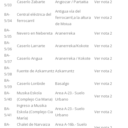
Caserío Zabarte
Angiozar / Partaitia
Ver nota 2
5/33
Antigua vía del
BA-
Central eléctrica del
ferrocarril,a la altura
Ver nota 2
5/34
ferrocarril
de Moiua
BA-
Nevero en Nebereta
Aranerreka
Ver nota 2
5/35
BA-
Caserío Larrarte
Aranerreka/Kokote
Ver nota 2
5/36
BA-
Caserío Angua
Aranerreka / Kokote
Ver nota 2
5/37
BA-
Fuente de Azkarruntz
Azkarruntz
Ver nota 2
5/38
BA-
Caserío Lonbide
Basalgo
Ver nota 2
5/39
BA-
Musika Eskola
Area A-23.- Suelo
Ver nota 2
5/40
(Complejo Cia Maria)
Urbano
Ingreso a Musika
BA-
Area A-23.- Suelo
Eskola (Complejo Cia
Ver nota 2
5/41
Urbano
María)
BA-
Chalet de Narvaiza
Area A-16b.- Suelo
Ver nota 2