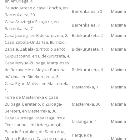
en Arruriaga, 4.
Palacio Arrese o casa Concha, en
Barrenkalea, 30
Máxima
Barrenkalea, 30.
Casa Aroztegi o Eizagirre, en
Barrenkalea, 7
Máxima
Barrenkalea, 7.
Casa Jauregi, en Bidekurutzeta, 2.
Bidekurutzeta, 2
Máxima
Casa Zabala-Ondartza, Iturritxo,
Zabala, Zabala-Iturritxo o Banco
Bidekurutzeta, 4
Máxima
Guipuzcoano, en Bidekurutzeta, 4.
Casa Moyúa-Zuloaga, Marqueses
de Rocaverde o Moyúa-Barrena
Bidekurutzeta, 6
Máxima
máxima, en Bidekurutzeta, 6.
Casa Egino-Mallea, en Masterreka,
Masterreka, 1
Máxima
1.
Torre de Masterreka o Casa
Zuloaga, Bereterio, o Zuloaga-
Masterreka, 30
Máxima
Bereteri, en Masterreka, 30.
Casa Laureaga, casa Izaguirre o
Urdangarin 4
Máxima
Etxe Haundi, en Urdangarin,4
Palacio Errotalde, de Santa Ana,
Parque de
Murua Balzola o Casa de cultura,
Máxima