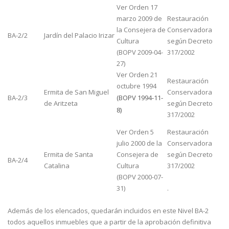
Ver Orden 17
marzo 2009 de
Restauración
la Consejera de
Conservadora
BA-2/2
Jardín del Palacio Irizar
Cultura
según Decreto
(BOPV 2009-04-
317/2002
27)
Ver Orden 21
Restauración
octubre 1994
Ermita de San Miguel
Conservadora
BA-2/3
(BOPV 1994-11-
de Aritzeta
según Decreto
8)
317/2002
Ver Orden 5
Restauración
julio 2000 de la
Conservadora
Ermita de Santa
Consejera de
según Decreto
BA-2/4
Catalina
Cultura
317/2002
(BOPV 2000-07-
31)
.
Además de los elencados, quedarán incluidos en este Nivel BA-2
todos aquellos inmuebles que a partir de la aprobación definitiva