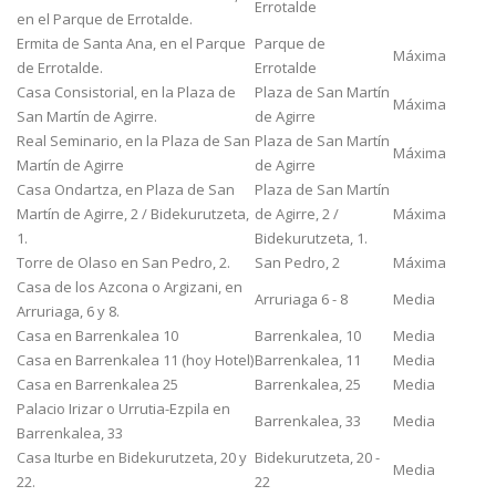
Errotalde
en el Parque de Errotalde.
Ermita de Santa Ana, en el Parque
Parque de
Máxima
de Errotalde.
Errotalde
Casa Consistorial, en la Plaza de
Plaza de San Martín
Máxima
San Martín de Agirre.
de Agirre
Real Seminario, en la Plaza de San
Plaza de San Martín
Máxima
Martín de Agirre
de Agirre
Casa Ondartza, en Plaza de San
Plaza de San Martín
Martín de Agirre, 2 / Bidekurutzeta,
de Agirre, 2 /
Máxima
1.
Bidekurutzeta, 1.
Torre de Olaso en San Pedro, 2.
San Pedro, 2
Máxima
Casa de los Azcona o Argizani, en
Arruriaga 6 - 8
Media
Arruriaga, 6 y 8.
Casa en Barrenkalea 10
Barrenkalea, 10
Media
Casa en Barrenkalea 11 (hoy Hotel)
Barrenkalea, 11
Media
Casa en Barrenkalea 25
Barrenkalea, 25
Media
Palacio Irizar o Urrutia-Ezpila en
Barrenkalea, 33
Media
Barrenkalea, 33
Casa Iturbe en Bidekurutzeta, 20 y
Bidekurutzeta, 20 -
Media
22.
22