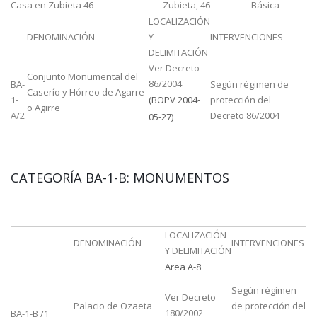
Casa en Zubieta 46
Zubieta, 46
Básica
LOCALIZACIÓN
DENOMINACIÓN
Y
INTERVENCIONES
DELIMITACIÓN
Ver Decreto
Conjunto Monumental del
86/2004
BA-
Según régimen de
Caserío y Hórreo de Agarre
1-
(BOPV 2004-
protección del
o Agirre
A/2
Decreto 86/2004
05-27)
CATEGORÍA BA-1-B: MONUMENTOS
LOCALIZACIÓN
DENOMINACIÓN
INTERVENCIONES
Y DELIMITACIÓN
Area A-8
Según régimen
Ver Decreto
Palacio de Ozaeta
de protección del
180/2002
BA-1-B /1