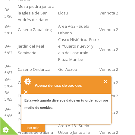
Mesa piedra junto a
BA-
la iglesia de San
Elosu
Ver nota 2
5/80
Andrés de Iriaun
BA-
Area A-23.- Suelo
Caserio Zabalotegi
Ver nota 2
5/81
Urbano
Casco Histórico.- Entre
BA-
Jardín del Real
el “Cuarto nuevo” y
Ver nota 2
5/82
Seminario
ala de Lascuraín.-
Plaza Munibe
BA-
Caserío Ondartza
Goi Auzoa
Ver nota 2
5/83
BA-
Caserío Ipintza
Goiauzoa
Ver nota 2
Acerca del uso de cookies
5/84
BA-
Ermita de San Marcial
Goiauzoa
Ver nota 2
5/85
Esta web guarda diversos datos en tu ordenador por
Primitivo depósito de
medio de cookies.
BA-
traída de aguas del
Iraburu
Ver nota 2
5/86
Pol-Pol en Iraburu
-
Area A-18.- Suelo
leer más
BA-
Arcadas de Gabiria
Urbano Junto a la
Ver nota 2