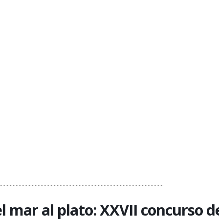
................................................................................................................
l mar al plato: XXVII concurso d