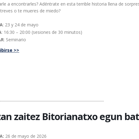
rle a encontrarles? Adéntrate en esta terrible historia llena de sorpres
treves o te mueres de miedo?
HA
: 23 y 24 de mayo
A
: 16:30 – 20:00 (sesiones de 30 minutos)
AR
: Seminario
ibirse >>
................................................................................................................
zan zaitez Bitorianatxo egun ba
A:
26 de mayo de 2026