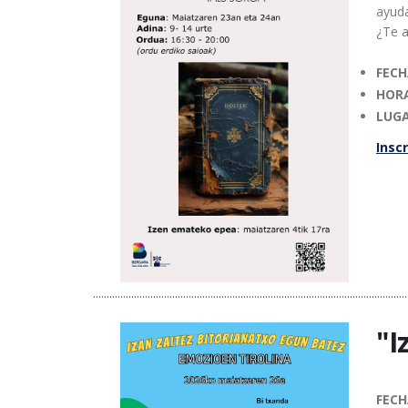
ayuda
¿Te a
FEC
HOR
LUG
Inscr
...................................................................................................................
"I
FECH