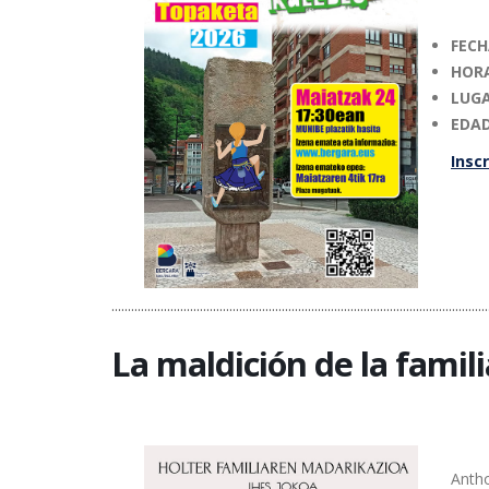
FEC
HOR
LUG
EDA
Inscr
...................................................................................................................
La maldición de la famil
Anth