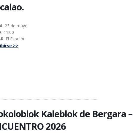
calao.
HA
: 23 de mayo
A
: 11:00
AR
: El Espolón
ibirse >>
................................................................................................................
koloblok Kaleblok de Bergara –
NCUENTRO 2026