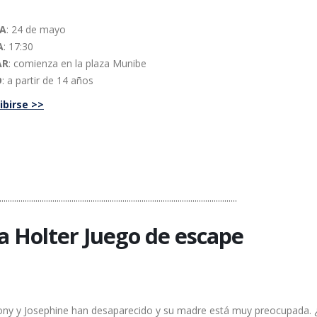
HA
: 24 de mayo
A
: 17:30
AR
: comienza en la plaza Munibe
D
: a partir de 14 años
ibirse >>
................................................................................................................
ia Holter Juego de escape
ony y Josephine han desaparecido y su madre está muy preocupada.