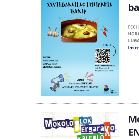
ba
FEC
HOR
LUG
Inscr
...................................................................................................................
Mo
E