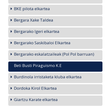
BKE pilota elkartea
Bergara Xake Taldea
Bergarako Igeri elkartea
Bergarako Saskibaloi Elkartea
Bergarako eskalatzaileak (Pol Pol barruan)
Beti Busti Piraguismo K.E
Burdinola irristaketa kluba elkartea
Dordoka Kirol Elkartea
Giartzu Karate elkartea