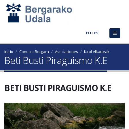
EU
/
ES
Inicio
Conocer Bergara
Asociaciones
Kirol elkarteak
Beti Busti Piraguismo K.E
BETI BUSTI PIRAGUISMO K.E