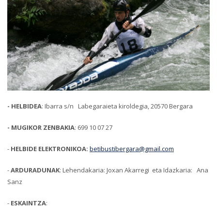
- HELBIDEA
: Ibarra s/n Labegaraieta kiroldegia, 20570 Bergara
- MUGIKOR ZENBAKIA
: 699 10 07 27
-
HELBIDE ELEKTRONIKOA:
betibustibergara@gmail.com
-
ARDURADUNAK
: Lehendakaria: Joxan Akarregi eta Idazkaria: Ana
Sanz
-
ESKAINTZA
: