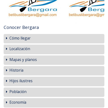
Conocer Bergara
Cómo llegar
Localización
Mapas y planos
Historia
Hijos ilustres
Población
Economía