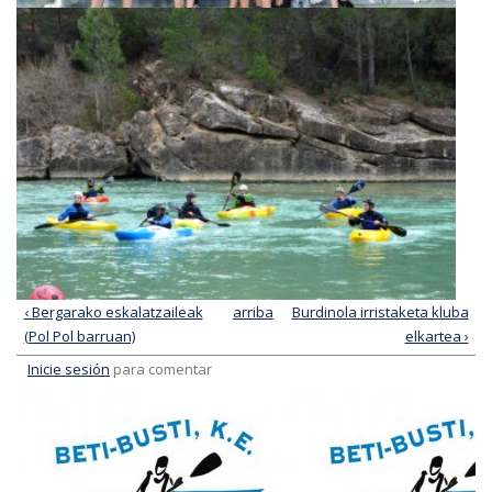
‹ Bergarako eskalatzaileak
arriba
Burdinola irristaketa kluba
(Pol Pol barruan)
elkartea ›
Inicie sesión
para comentar