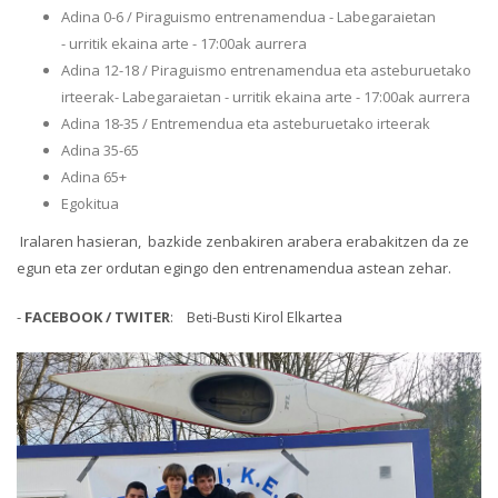
Adina 0-6 / Piraguismo entrenamendua - Labegaraietan
- urritik ekaina arte - 17:00ak aurrera
Adina 12-18 / Piraguismo entrenamendua eta asteburuetako
irteerak- Labegaraietan - urritik ekaina arte - 17:00ak aurrera
Adina 18-35 / Entremendua eta asteburuetako irteerak
Adina 35-65
Adina 65+
Egokitua
Iralaren hasieran, bazkide zenbakiren arabera erabakitzen da ze
egun eta zer ordutan egingo den entrenamendua astean zehar.
-
FACEBOOK / TWITER
: Beti-Busti Kirol Elkartea