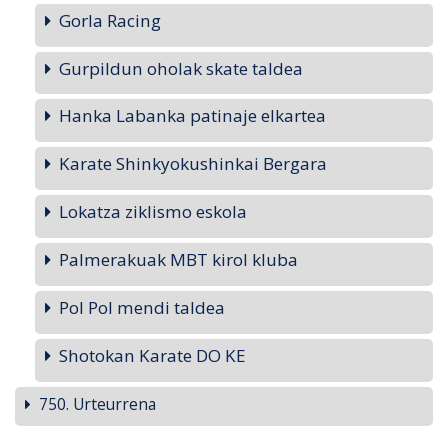
Gorla Racing
Gurpildun oholak skate taldea
Hanka Labanka patinaje elkartea
Karate Shinkyokushinkai Bergara
Lokatza ziklismo eskola
Palmerakuak MBT kirol kluba
Pol Pol mendi taldea
Shotokan Karate DO KE
750. Urteurrena