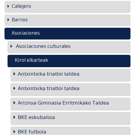
Callejero
Barrios
Asociaciones
Asociaciones culturales
Kirol elkarteak
Antxintxika triatloi taldea
Antxintxika triatloi taldea
Ariznoa Gimnasia Erritmikako Taldea
BKE eskubaloia
BKE futbola