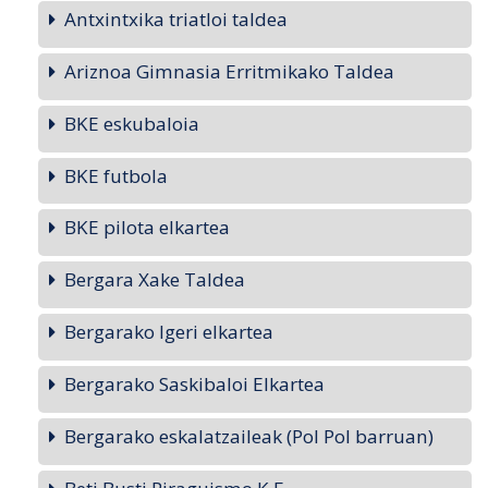
Antxintxika triatloi taldea
Ariznoa Gimnasia Erritmikako Taldea
BKE eskubaloia
BKE futbola
BKE pilota elkartea
Bergara Xake Taldea
Bergarako Igeri elkartea
Bergarako Saskibaloi Elkartea
Bergarako eskalatzaileak (Pol Pol barruan)