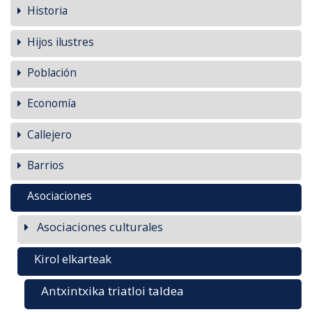
Historia
Hijos ilustres
Población
Economía
Callejero
Barrios
Asociaciones
Asociaciones culturales
Kirol elkarteak
Antxintxika triatloi taldea