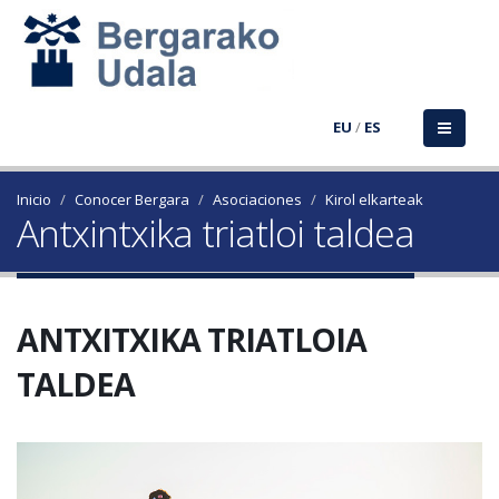
EU
/
ES
Inicio
Conocer Bergara
Asociaciones
Kirol elkarteak
Antxintxika triatloi taldea
ANTXITXIKA TRIATLOIA
TALDEA