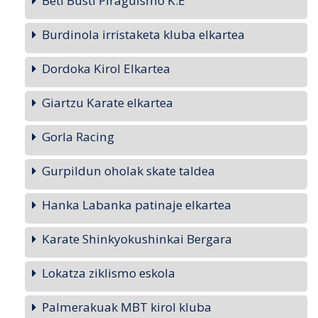
Beti Busti Piraguismo K.E
Burdinola irristaketa kluba elkartea
Dordoka Kirol Elkartea
Giartzu Karate elkartea
Gorla Racing
Gurpildun oholak skate taldea
Hanka Labanka patinaje elkartea
Karate Shinkyokushinkai Bergara
Lokatza ziklismo eskola
Palmerakuak MBT kirol kluba