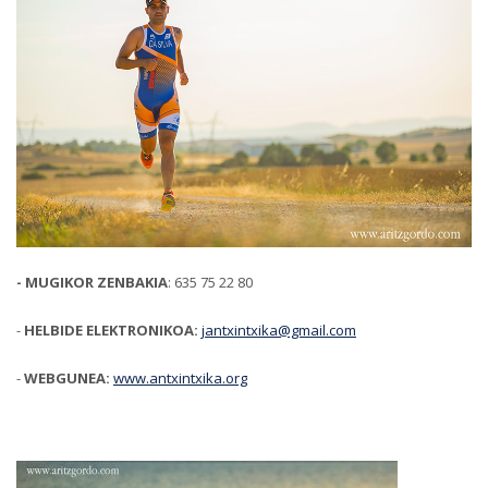
- MUGIKOR ZENBAKIA
: 635 75 22 80
-
HELBIDE ELEKTRONIKOA:
jantxintxika@gmail.com
-
WEBGUNEA:
www.antxintxika.org