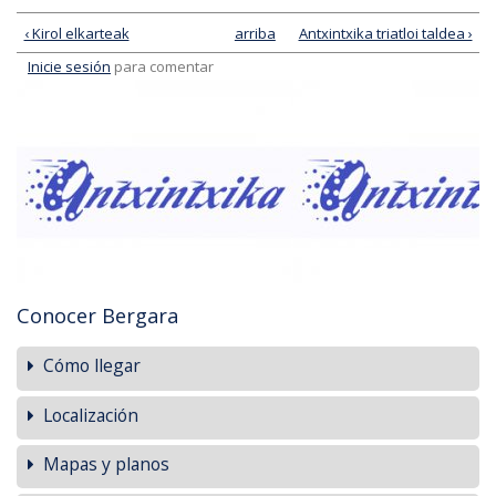
‹ Kirol elkarteak
arriba
Antxintxika triatloi taldea ›
Inicie sesión
para comentar
Conocer Bergara
Cómo llegar
Localización
Mapas y planos