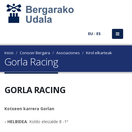
EU
/
ES
Inicio
Conocer Bergara
Asociaciones
Kirol elkarteak
Gorla Racing
GORLA RACING
Kotxeen karrera Gorlan
- HELBIDEA
: Koldo eleizalde 8 -1º