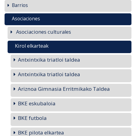
Barrios
Asociaciones
Asociaciones culturales
Kirol elkarteak
Antxintxika triatloi taldea
Antxintxika triatloi taldea
Ariznoa Gimnasia Erritmikako Taldea
BKE eskubaloia
BKE futbola
BKE pilota elkartea