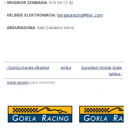
- MUGIKOR ZENBAKIA
: 616 04 13 42
-
HELBIDE ELEKTRONIKOA:
bergararacing@live .com
-
ARDURADUNA
: Xabi Zabaleta Serna
‹ Giartzu Karate elkartea
arriba
Gurpildun oholak skate
taldea ›
Inicie sesión
para comentar