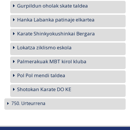
Gurpildun oholak skate taldea
Hanka Labanka patinaje elkartea
Karate Shinkyokushinkai Bergara
Lokatza ziklismo eskola
Palmerakuak MBT kirol kluba
Pol Pol mendi taldea
Shotokan Karate DO KE
750. Urteurrena