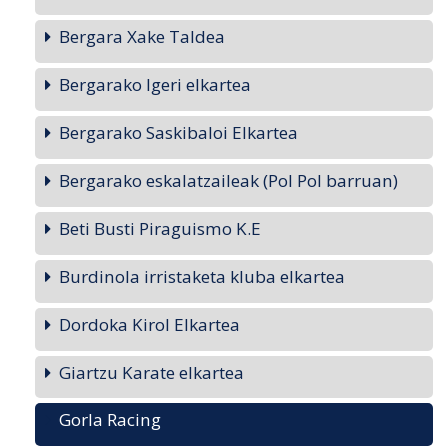
Bergara Xake Taldea
Bergarako Igeri elkartea
Bergarako Saskibaloi Elkartea
Bergarako eskalatzaileak (Pol Pol barruan)
Beti Busti Piraguismo K.E
Burdinola irristaketa kluba elkartea
Dordoka Kirol Elkartea
Giartzu Karate elkartea
Gorla Racing