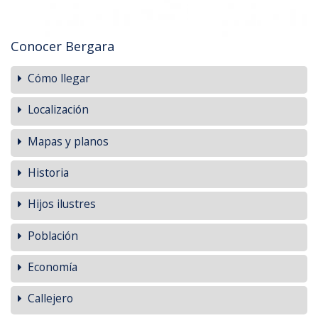
Conocer Bergara
Cómo llegar
Localización
Mapas y planos
Historia
Hijos ilustres
Población
Economía
Callejero