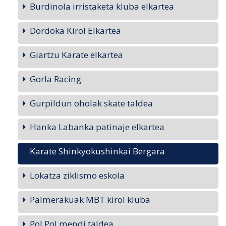
Burdinola irristaketa kluba elkartea
Dordoka Kirol Elkartea
Giartzu Karate elkartea
Gorla Racing
Gurpildun oholak skate taldea
Hanka Labanka patinaje elkartea
Karate Shinkyokushinkai Bergara
Lokatza ziklismo eskola
Palmerakuak MBT kirol kluba
Pol Pol mendi taldea