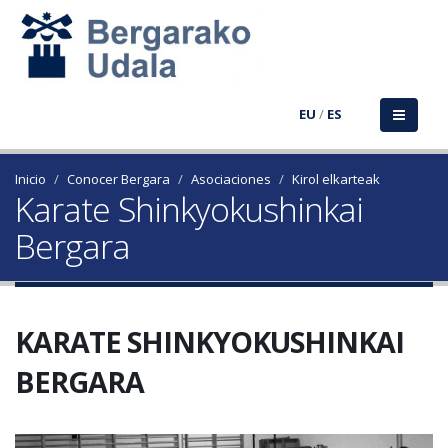
EU
/
ES
Inicio
Conocer Bergara
Asociaciones
Kirol elkarteak
Karate Shinkyokushinkai
Bergara
KARATE SHINKYOKUSHINKAI
BERGARA