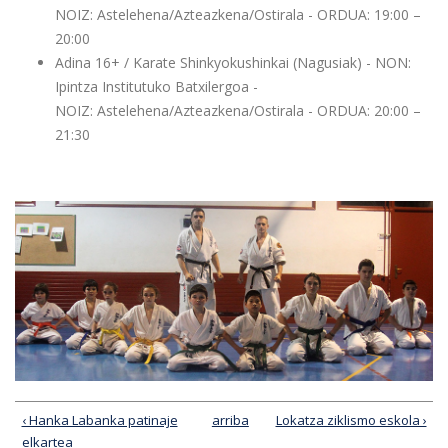
NOIZ: Astelehena/Azteazkena/Ostirala - ORDUA: 19:00 –
20:00
Adina 16+ / Karate Shinkyokushinkai (Nagusiak) - NON:
Ipintza Institutuko Batxilergoa -
NOIZ: Astelehena/Azteazkena/Ostirala - ORDUA: 20:00 –
21:30
‹ Hanka Labanka patinaje
arriba
Lokatza ziklismo eskola ›
elkartea