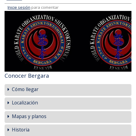
Inicie sesión
para comentar
Conocer Bergara
Cómo llegar
Localización
Mapas y planos
Historia