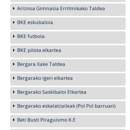
Ariznoa Gimnasia Erritmikako Taldea
BKE eskubaloia
BKE futbola
BKE pilota elkartea
Bergara Xake Taldea
Bergarako Igeri elkartea
Bergarako Saskibaloi Elkartea
Bergarako eskalatzaileak (Pol Pol barruan)
Beti Busti Piraguismo K.E