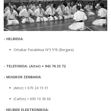
- HELBIDEA
:
Ortuibar Pasalekua Nº3 5ºB (Bergara)
- TELEFONOA:
(Aitor) = 943 76 33 72
- MUGIKOR ZENBAKIA
:
(Aitor) = 670 24 19 31
(Carlos) = 690 10 36 60
-
HELBIDE ELEKTRONIKOA: