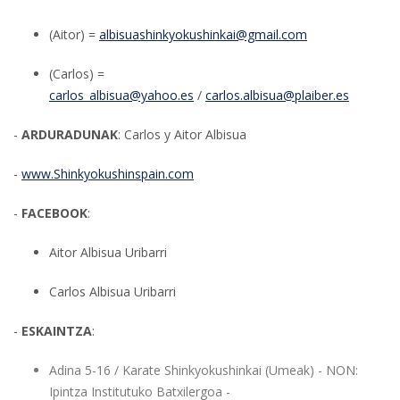
(Aitor) =
albisuashinkyokushinkai@gmail.com
(Carlos) =
carlos_albisua@yahoo.es
/
carlos.albisua@plaiber.es
-
ARDURADUNAK
: Carlos y Aitor Albisua
-
www.Shinkyokushinspain.com
-
FACEBOOK
:
Aitor Albisua Uribarri
Carlos Albisua Uribarri
-
ESKAINTZA
:
Adina 5-16 / Karate Shinkyokushinkai (Umeak) - NON:
Ipintza Institutuko Batxilergoa -