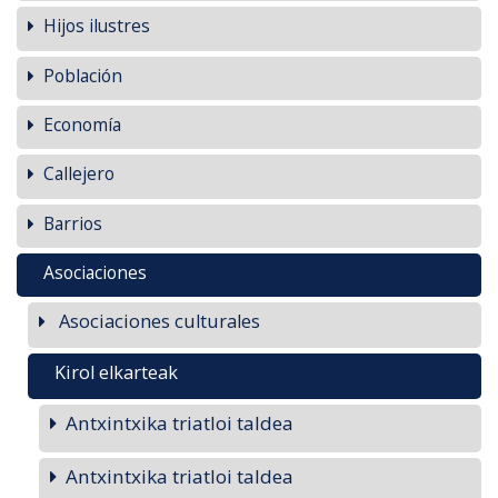
Hijos ilustres
Población
Economía
Callejero
Barrios
Asociaciones
Asociaciones culturales
Kirol elkarteak
Antxintxika triatloi taldea
Antxintxika triatloi taldea