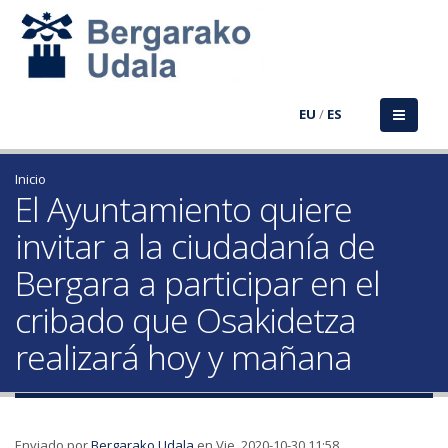
EU
/
ES
Inicio
El Ayuntamiento quiere
invitar a la ciudadanía de
Bergara a participar en el
cribado que Osakidetza
realizará hoy y mañana
Enviado por
Bergarako Udala
en Vie, 2020-10-30 11:58