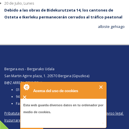
20 de Julio, Lunes
Debido a las obras de Bidekurutzeta 14, los cantones de
Osteta e Ikerleku permanecerán cerrados al tráfico peatonal
albiste gehiago
Bergara.eus - Bergarako Udala
San Martin Agirre plaza, 1. 20570 Bergara (Gipuzkoa)
B@Z ARRETA ZERBITZUA:
010, Bergaratik deituz gero
Acerca del uso de cookies
943 77 91 00, Bergaraz kanpotik deituz gero
Faxa 943 77 91 63
Esta web guarda diversos datos en tu ordenador por
medio de cookies.
Pribatutasun politika eta lege oharra
/
Política de privacidad y aviso legal
Iruzurraren Aurkako Politika
/
Política Antifraude
-