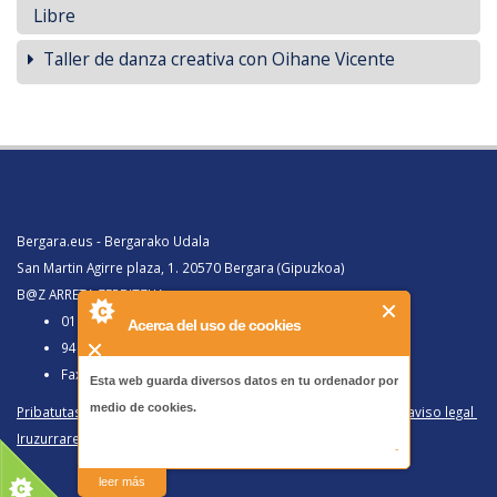
Libre
Taller de danza creativa con Oihane Vicente
Bergara.eus - Bergarako Udala
San Martin Agirre plaza, 1. 20570 Bergara (Gipuzkoa)
B@Z ARRETA ZERBITZUA:
010, Bergaratik deituz gero
Acerca del uso de cookies
943 77 91 00, Bergaraz kanpotik deituz gero
Faxa 943 77 91 63
Esta web guarda diversos datos en tu ordenador por
medio de cookies.
Pribatutasun politika eta lege oharra
/
Política de privacidad y aviso legal
Iruzurraren Aurkako Politika
/
Política Antifraude
-
leer más