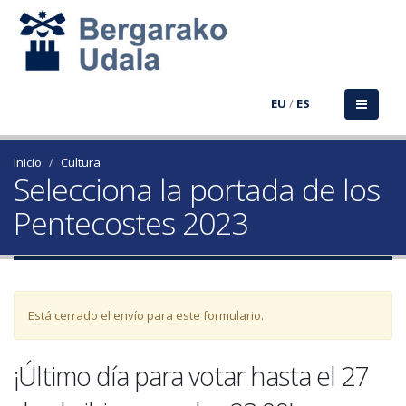
EU
/
ES
Inicio
Cultura
Selecciona la portada de los
Pentecostes 2023
Mensaje de advertencia
Está cerrado el envío para este formulario.
¡Último día para votar hasta el 27