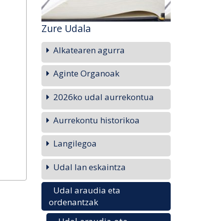
Zure Udala
Alkatearen agurra
Aginte Organoak
2026ko udal aurrekontua
Aurrekontu historikoa
Langilegoa
Udal lan eskaintza
Udal araudia eta
ordenantzak