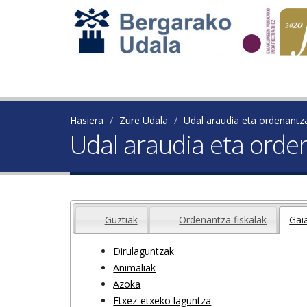
Hasiera
Zure Udala
Udal araudia eta ordenantz
Udal araudia eta orde
Guztiak
Ordenantza fiskalak
Gai
Dirulaguntzak
Animaliak
Azoka
Etxez-etxeko laguntza