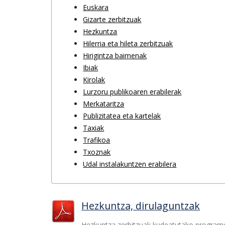
Euskara
Gizarte zerbitzuak
Hezkuntza
Hilerria eta hileta zerbitzuak
Hirigintza baimenak
Ibiak
Kirolak
Lurzoru publikoaren erabilerak
Merkataritza
Publizitatea eta kartelak
Taxiak
Trafikoa
Txoznak
Udal instalakuntzen erabilera
Hezkuntza, dirulaguntzak
Hezkuntza zerbitzuak kudeatutako program