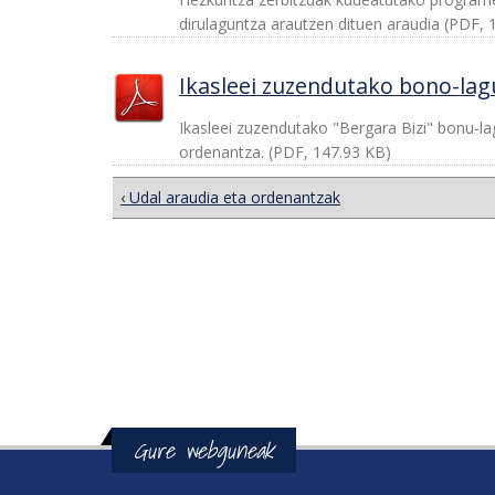
dirulaguntza arautzen dituen araudia (PDF, 
Ikasleei zuzendutako bono-lag
Ikasleei zuzendutako "Bergara Bizi" bonu-l
ordenantza. (PDF, 147.93 KB)
‹ Udal araudia eta ordenantzak
Gure webguneak