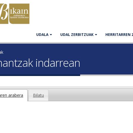
UDALA
UDAL ZERBITZUAK
HERRITARREN 
ak
nantzak indarrean
aren arabera
Bilatu