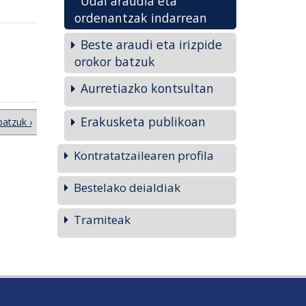
Udal araudia eta
ordenantzak indarrean
Beste araudi eta irizpide
orokor batzuk
Aurretiazko kontsultan
Erakusketa publikoan
batzuk ›
Kontratatzailearen profila
Bestelako deialdiak
Tramiteak