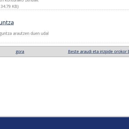
134.79 KB)
untza
aguntza arautzen duen udal
gora
Beste araudi eta irizpide orokor 