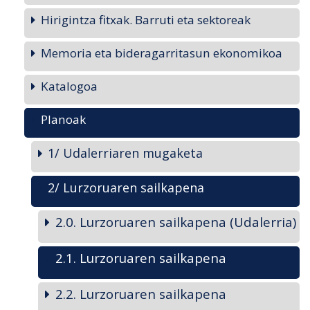
Hirigintza fitxak. Barruti eta sektoreak
Memoria eta bideragarritasun ekonomikoa
Katalogoa
Planoak
1/ Udalerriaren mugaketa
2/ Lurzoruaren sailkapena
2.0. Lurzoruaren sailkapena (Udalerria)
2.1. Lurzoruaren sailkapena
2.2. Lurzoruaren sailkapena