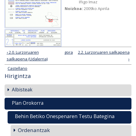
Iñigo Imaz
Noizkoa:
2009ko Apirila
‹ 2.0. Lurzoruaren
gora
2.2. Lurzoruaren sailkapena
sailkapena (Udalerria)
›
Castellano
Hirigintza
Albisteak
Plan Orokorra
Behin Betiko Onespenaren Testu Bategina
Ordenantzak