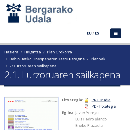
EU
/
ES
Hasiera
Hirigintza
Plan Orokorra
Behin Betiko Onespenaren Testu Bategina
Planoak
2/ Lurzoruaren sailkapena
2.1. Lurzoruaren sailkapena
Fitxategia:
PNG irudia
PDF fitxategia
Egilea:
Javier Yeregui
Luis Pedro Blanco
Eneko Plazaola