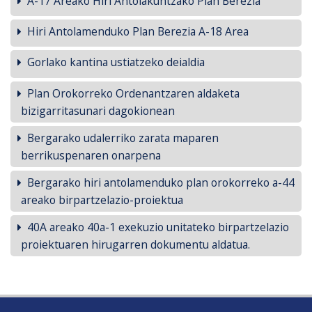
A-17 Areako Hiri Antolakuntzako Plan Berezia
Hiri Antolamenduko Plan Berezia A-18 Area
Gorlako kantina ustiatzeko deialdia
Plan Orokorreko Ordenantzaren aldaketa
bizigarritasunari dagokionean
Bergarako udalerriko zarata maparen
berrikuspenaren onarpena
Bergarako hiri antolamenduko plan orokorreko a-44
areako birpartzelazio-proiektua
40A areako 40a-1 exekuzio unitateko birpartzelazio
proiektuaren hirugarren dokumentu aldatua.