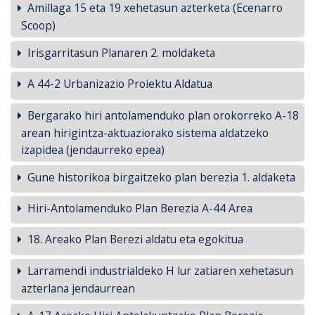
Amillaga 15 eta 19 xehetasun azterketa (Ecenarro
Scoop)
Irisgarritasun Planaren 2. moldaketa
A 44-2 Urbanizazio Proiektu Aldatua
Bergarako hiri antolamenduko plan orokorreko A-18
arean hirigintza-aktuaziorako sistema aldatzeko
izapidea (jendaurreko epea)
Gune historikoa birgaitzeko plan berezia 1. aldaketa
Hiri-Antolamenduko Plan Berezia A-44 Area
18. Areako Plan Berezi aldatu eta egokitua
Larramendi industrialdeko H lur zatiaren xehetasun
azterlana jendaurrean