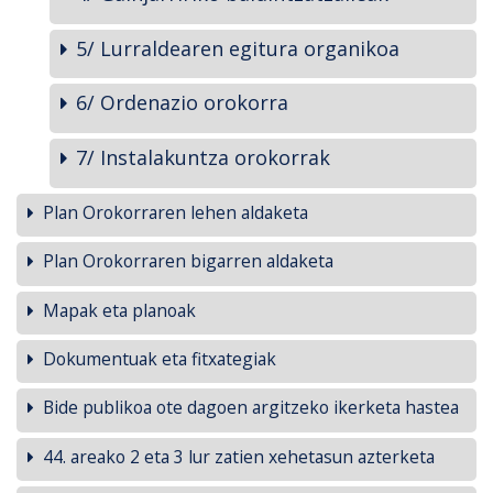
5/ Lurraldearen egitura organikoa
6/ Ordenazio orokorra
7/ Instalakuntza orokorrak
Plan Orokorraren lehen aldaketa
Plan Orokorraren bigarren aldaketa
Mapak eta planoak
Dokumentuak eta fitxategiak
Bide publikoa ote dagoen argitzeko ikerketa hastea
44. areako 2 eta 3 lur zatien xehetasun azterketa