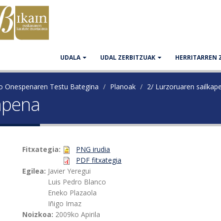
UDALA
UDAL ZERBITZUAK
HERRITARREN 
ko Onespenaren Testu Bategina
Planoak
2/ Lurzoruaren sailkap
kapena
Fitxategia:
PNG irudia
PDF fitxategia
Egilea:
Javier Yeregui
Luis Pedro Blanco
Eneko Plazaola
Iñigo Imaz
Noizkoa:
2009ko Apirila