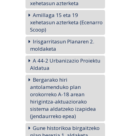
xehetasun azterketa
Amillaga 15 eta 19
xehetasun azterketa (Ecenarro
Scoop)
Irisgarritasun Planaren 2.
moldaketa
A 44-2 Urbanizazio Proiektu
Aldatua
Bergarako hiri
antolamenduko plan
orokorreko A-18 arean
hirigintza-aktuaziorako
sistema aldatzeko izapidea
(jendaurreko epea)
Gune historikoa birgaitzeko
plan berezia 1. aldaketa