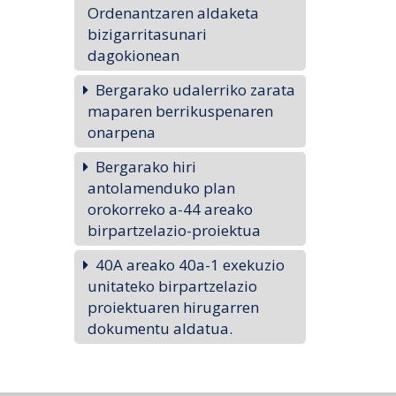
Ordenantzaren aldaketa
bizigarritasunari
dagokionean
Bergarako udalerriko zarata
maparen berrikuspenaren
onarpena
Bergarako hiri
antolamenduko plan
orokorreko a-44 areako
birpartzelazio-proiektua
40A areako 40a-1 exekuzio
unitateko birpartzelazio
proiektuaren hirugarren
dokumentu aldatua.