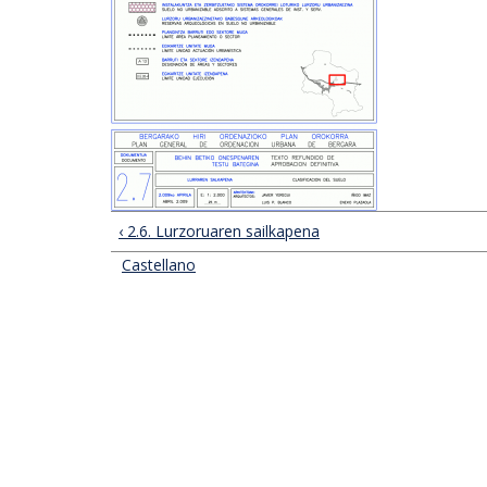
‹ 2.6. Lurzoruaren sailkapena
Castellano