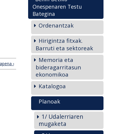
Onespenaren Testu
Bategina
Ordenantzak
Hirigintza fitxak.
Barruti eta sektoreak
Memoria eta
kapena ›
bideragarritasun
ekonomikoa
Katalogoa
Planoak
1/ Udalerriaren
mugaketa