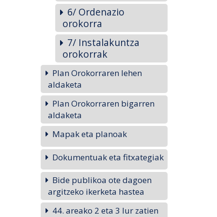
6/ Ordenazio
orokorra
7/ Instalakuntza
orokorrak
Plan Orokorraren lehen
aldaketa
Plan Orokorraren bigarren
aldaketa
Mapak eta planoak
Dokumentuak eta fitxategiak
Bide publikoa ote dagoen
argitzeko ikerketa hastea
44. areako 2 eta 3 lur zatien