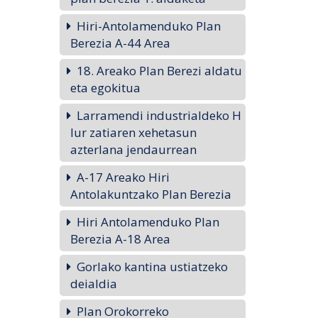
Hiri-Antolamenduko Plan
Berezia A-44 Area
18. Areako Plan Berezi aldatu
eta egokitua
Larramendi industrialdeko H
lur zatiaren xehetasun
azterlana jendaurrean
A-17 Areako Hiri
Antolakuntzako Plan Berezia
Hiri Antolamenduko Plan
Berezia A-18 Area
Gorlako kantina ustiatzeko
deialdia
Plan Orokorreko