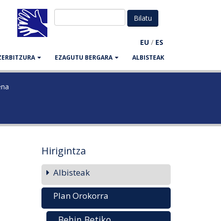
EU
/
ES
ZERBITZURA
EZAGUTU BERGARA
ALBISTEAK
ena
Hirigintza
Albisteak
Plan Orokorra
Behin Betiko