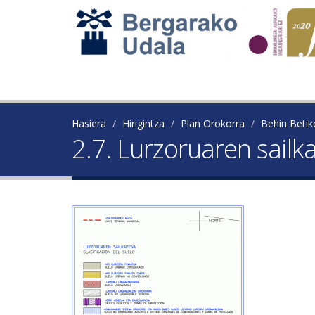
Hasiera
Hirigintza
Plan Orokorra
Behin Beti
2.7. Lurzoruaren sail