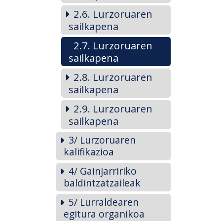
2.6. Lurzoruaren
sailkapena
2.7. Lurzoruaren
sailkapena
2.8. Lurzoruaren
sailkapena
2.9. Lurzoruaren
sailkapena
3/ Lurzoruaren
kalifikazioa
4/ Gainjarririko
baldintzatzaileak
5/ Lurraldearen
egitura organikoa