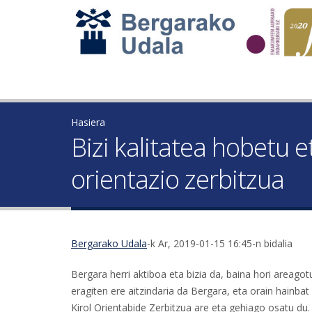
Hasiera
Bizi kalitatea hobetu e
orientazio zerbitzua
Bergarako Udala
-k Ar, 2019-01-15 16:45-n bidalia
Bergara herri aktiboa eta bizia da, baina hori areagot
eragiten ere aitzindaria da Bergara, eta orain hainb
Kirol Orientabide Zerbitzua are eta gehiago osatu du.