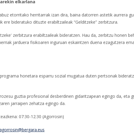
arekin elkarlana
abuz etorritako herritarrak izan dira, baina datorren astetik aurrera gu
ere bideratuko dituzte erabiltzaileak “Gelditzeke” zerbitzura.
itzeke' zerbitzura erabiltzaileak bideratzen. Hau da, zerbitzu honen be
 herriak jarduera fisikoaren inguruan eskaintzen duena ezagutzera em
ra programa honetara esparru sozial mugatua duten pertsonak bideratz
rozesu guztia profesional desberdinen gidaritzapean egingo da, eta g
tzaren jarraipen zehatza egingo da.
steazkena: 07:30-12:30 (Agorrosin)
agorrosin@bergara.eus