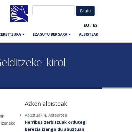
EU
/
ES
ZERBITZURA
EZAGUTU BERGARA
ALBISTEAK
elditzeke' kirol
Azken albisteak
Abuztuak 4, Asteartea
kin
Herribus zerbitzuak ordutegi
’ izeneko
berezia izango du abuztuan