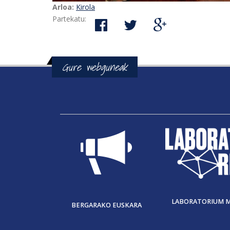
Arloa:
Kirola
Partekatu:
Gure webguneak
LABORATORIUM 
BERGARAKO EUSKARA