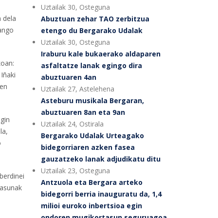
Uztailak 30, Osteguna
a dela
Abuztuan zehar TAO zerbitzua
zango
etengo du Bergarako Udalak
Uztailak 30, Osteguna
Iraburu kale bukaerako aldaparen
koan:
asfaltatze lanak egingo dira
Iñaki
abuztuaren 4an
ien
Uztailak 27, Astelehena
Asteburu musikala Bergaran,
abuztuaren 8an eta 9an
egin
Uztailak 24, Ostirala
la,
Bergarako Udalak Urteagako
o
bidegorriaren azken fasea
gauzatzeko lanak adjudikatu ditu
Uztailak 23, Osteguna
berdinei
Antzuola eta Bergara arteko
tasunak
bidegorri berria inauguratu da, 1,4
milioi euroko inbertsioa egin
ondoren mugikortasun seguruagoa