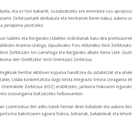
uela, eta ez hori bakarrik, sozializatzeko ere erreminta oso apropos
Gizarte Zerbitzuetatik deribatuta eta herritarrek beren kabuz aukera i
ta jarraipena jasotzeko.
sun Saileko eta Bergarako Udaleko ordezkariak batu dira prentsaurre
ikoko Arantxa Uranga, Gipuzkoako Foru Aldundiko Kirol Zerbitzuko 
irol Zerbitzuko Ion Larrañaga eta Bergarako alkate Elena Lete. Guzt
ezina den ‘Gelditzeke’ Kirol Orientazio Zerbitzua.
tegikoak herritar aktiboen kopurua handitzea du zutabetzat eta ahal
talde, Udala konbentzituta dago kirola integrazio tresna zoragarria de
 Orientabide Zerbitzua (KOZ) erabiltzeko, jarduera fisikoaren inguruk
 eta osasungarria bultzatzeko helburuarekin.
an Lizentziatua den aditu batek herrian diren baliabide eta aukera des
pertsona bakoitzaren egoera fisikoa, beharrak, baliabideak eta lehen