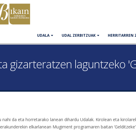
UDALA
UDAL ZERBITZUAK
HERRITARREN 
ta gizarteratzen laguntzeko 'G
u nahi da eta horretarako lanean dihardu Udalak. Kirolean eta kirolare
at erakunderekin elkarlanean Mugiment programaren baitan ‘Gelditzeke