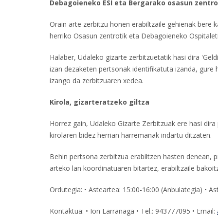
Debagoieneko ESI eta Bergarako osasun zentro
Orain arte zerbitzu honen erabiltzaile gehienak bere k
herriko Osasun zentrotik eta Debagoieneko Ospitaletik 
Halaber, Udaleko gizarte zerbitzuetatik hasi dira 'Geld
izan dezaketen pertsonak identifikatuta izanda, gure
izango da zerbitzuaren xedea.
Kirola, gizarteratzeko giltza
Horrez gain, Udaleko Gizarte Zerbitzuak ere hasi di
kirolaren bidez herrian harremanak indartu ditzaten.
Behin pertsona zerbitzua erabiltzen hasten denean, p
arteko lan koordinatuaren bitartez, erabiltzaile bakoi
Ordutegia: • Asteartea: 15:00-16:00 (Anbulategia) • A
Kontaktua: • Ion Larrañaga • Tel.: 943777095 • Email: