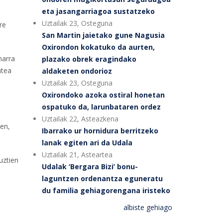
eta jasangarriagoa sustatzeko
Uztailak 23, Osteguna
re
San Martin jaietako gune Nagusia
Oxirondon kokatuko da aurten,
harra
plazako obrek eragindako
atea
aldaketen ondorioz
Uztailak 23, Osteguna
Oxirondoko azoka ostiral honetan
ospatuko da, larunbataren ordez
Uztailak 22, Asteazkena
en,
Ibarrako ur hornidura berritzeko
lanak egiten ari da Udala
Uztailak 21, Asteartea
uztien
Udalak ‘Bergara Bizi’ bonu-
laguntzen ordenantza eguneratu
du familia gehiagorengana iristeko
albiste gehiago