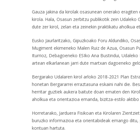
Gauza jakina da kirolak osasunean onerako eragiten d
kirola. Hala, Osasun zerbitzu publikotik zein Udaleko 
dute zer kirol, zelan eta zeinekin praktikatu aholkua e
Eusko Jaurlaritzako, Gipuzkoako Foru Aldundiko, Osa
Mugiment ekimeneko Malen Ruiz de Azua, Osasun Publ
Iturrioz, Debagoeneko ESIko Ana Bustindui, Udaleko K
artean elkarlanean jarri dute martxan dagoeneko geldi
Bergarako Udalaren kirol arloko 2018-2021 Plan Estra
honetan Bergararrei erraztasuna eskaini nahi die. Bes
herritar guztiek aukera baitute doan ematen den Kirol
aholkua eta orientazioa emanda, bizitza-estilo aktibo
Horretarako, Jarduera Fisikoan eta Kirolaren Zientziet
buruzko informazioa eta orientabideak emango ditu, 
kontuan hartuta.